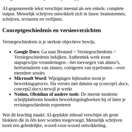
AI-gegenereerde tekst verschijnt meestal als een enkele, complete
output. Menselijk schrijven ontwikkelt zich in fasen: brainstormen,
schrijven, reviseren en verfijnen.
Conceptgeschiedenis en versieoverzichten
Versiegeschiedenis is je sterkste objectieve bewijs.
Google Docs
: Ga naar Bestand > Versiegeschiedenis >
Versiegeschiedenis bekijken. Authentiek werk toont
stapsgewijze veranderingen—het toevoegen van alinea’s,
herformuleren van zinnen, corrigeren van typefouten—over
meerdere sessies
Microsoft Word
: Wijzigingen bijhouden toont je
bewerkingsproces. Sla versies met datums op (concept1.docx,
concept2.docx) terwijl je werkt
Notion, Obsidian of andere tools
: De meeste moderne
schrijfplatforms houden bewerkingslogboeken bij of laten je
revisiegeschiedenis exporteren
Wat dit krachtig maakt: AI-geplakte inhoud verschijnt als grote
blokken die in één keer worden toegevoegd. Menselijk schrijven
toont een geleidelijke, woord-voor-woord ontwikkeling.