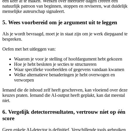
één keer af te maken. Werken over meerdere dagen creëert een
natuurlijk patroon van beginnen, stoppen en reviseren, wat duidelijk
menselijke auteurschap signaleert.
5. Wees voorbereid om je argument uit te leggen
Als je wordt bevraagd, moet je in staat zijn om je werk diepgaand te
bespreken.
Oefen met het uitleggen van:
Waarom je voor je stelling of hoofdargument hebt gekozen
Hoe je hebt besloten je secties te structureren
Waar specifieke voorbeelden of gegevens vandaan kwamen
Welke alternatieve benaderingen je hebt overwogen en
verworpen
Iemand die de inhoud zelf heeft geschreven, kan vloeiend over deze
keuzes praten. Iemand die AI-output heeft geplakt, kan dat meestal
niet.
6. Vergelijk detectorresultaten, vertrouw niet op één
score
Geen enkele AI-detector is definitief. Verschillende tools gebruiken