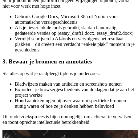
Schrijf nooit in een platform dat geen wijzigingen bijhoudt, vooral
niet voor werk met hoge inzet.
Gebruik Google Docs, Microsoft 365 of Notion voor
automatische versiegeschiedenis
Als je liever lokale tools gebruikt, sla dan handmatig
gedateerde versies op (essay_draft1.docx, essay_draft2.docx)
Vermijd schrijven in AI-tools en vervolgens het resultaat
plakken—dit creëert een verdacht “enkele plak”-moment in je
geschiedenis
3. Bewaar je bronnen en annotaties
Sla alles op wat je raadpleegt tijdens je onderzoek.
Bladwijzers maken van artikelen en screenshots nemen
Exporteer je browsergeschiedenis van de dagen dat je aan het
project werkte
Houd aantekeningen bij over waarom specifieke bronnen
nuttig waren of hoe ze je denken hebben beïnvloed
Dit onderzoeksproces is bijna onmogelijk om achteraf te vervalsen
en toont oprechte intellectuele betrokkenheid.