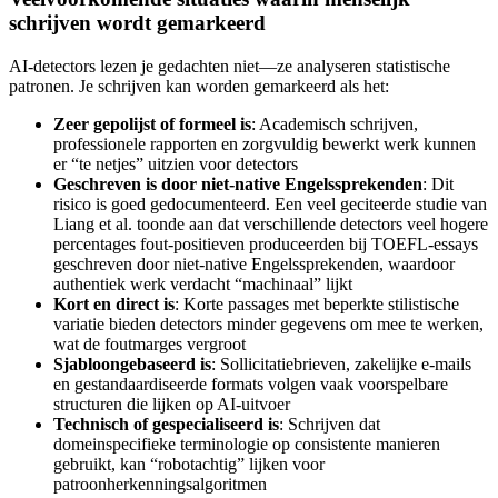
schrijven wordt gemarkeerd
AI-detectors lezen je gedachten niet—ze analyseren statistische
patronen. Je schrijven kan worden gemarkeerd als het:
Zeer gepolijst of formeel is
: Academisch schrijven,
professionele rapporten en zorgvuldig bewerkt werk kunnen
er “te netjes” uitzien voor detectors
Geschreven is door niet-native Engelssprekenden
: Dit
risico is goed gedocumenteerd. Een veel geciteerde studie van
Liang et al. toonde aan dat verschillende detectors veel hogere
percentages fout-positieven produceerden bij TOEFL-essays
geschreven door niet-native Engelssprekenden, waardoor
authentiek werk verdacht “machinaal” lijkt
Kort en direct is
: Korte passages met beperkte stilistische
variatie bieden detectors minder gegevens om mee te werken,
wat de foutmarges vergroot
Sjabloongebaseerd is
: Sollicitatiebrieven, zakelijke e-mails
en gestandaardiseerde formats volgen vaak voorspelbare
structuren die lijken op AI-uitvoer
Technisch of gespecialiseerd is
: Schrijven dat
domeinspecifieke terminologie op consistente manieren
gebruikt, kan “robotachtig” lijken voor
patroonherkenningsalgoritmen