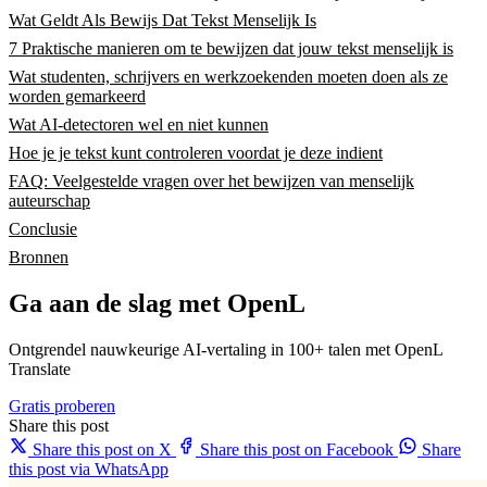
Wat Geldt Als Bewijs Dat Tekst Menselijk Is
7 Praktische manieren om te bewijzen dat jouw tekst menselijk is
Wat studenten, schrijvers en werkzoekenden moeten doen als ze
worden gemarkeerd
Wat AI-detectoren wel en niet kunnen
Hoe je je tekst kunt controleren voordat je deze indient
FAQ: Veelgestelde vragen over het bewijzen van menselijk
auteurschap
Conclusie
Bronnen
Ga aan de slag met OpenL
Ontgrendel nauwkeurige AI-vertaling in 100+ talen met OpenL
Translate
Gratis proberen
Share this post
Share this post on X
Share this post on Facebook
Share
this post via WhatsApp