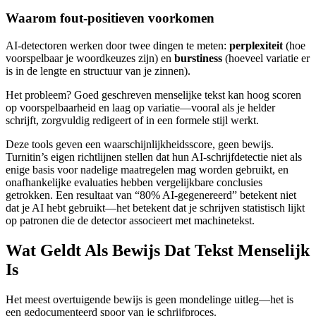
Waarom fout-positieven voorkomen
AI-detectoren werken door twee dingen te meten:
perplexiteit
(hoe
voorspelbaar je woordkeuzes zijn) en
burstiness
(hoeveel variatie er
is in de lengte en structuur van je zinnen).
Het probleem? Goed geschreven menselijke tekst kan hoog scoren
op voorspelbaarheid en laag op variatie—vooral als je helder
schrijft, zorgvuldig redigeert of in een formele stijl werkt.
Deze tools geven een waarschijnlijkheidsscore, geen bewijs.
Turnitin’s eigen richtlijnen stellen dat hun AI-schrijfdetectie niet als
enige basis voor nadelige maatregelen mag worden gebruikt, en
onafhankelijke evaluaties hebben vergelijkbare conclusies
getrokken. Een resultaat van “80% AI-gegenereerd” betekent niet
dat je AI hebt gebruikt—het betekent dat je schrijven statistisch lijkt
op patronen die de detector associeert met machinetekst.
Wat Geldt Als Bewijs Dat Tekst Menselijk
Is
Het meest overtuigende bewijs is geen mondelinge uitleg—het is
een gedocumenteerd spoor van je schrijfproces.