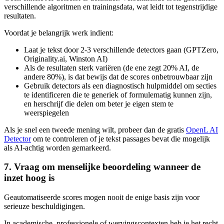
verschillende algoritmen en trainingsdata, wat leidt tot tegenstrijdige
resultaten.
Voordat je belangrijk werk indient:
Laat je tekst door 2-3 verschillende detectors gaan (GPTZero,
Originality.ai, Winston AI)
Als de resultaten sterk variëren (de ene zegt 20% AI, de
andere 80%), is dat bewijs dat de scores onbetrouwbaar zijn
Gebruik detectors als een diagnostisch hulpmiddel om secties
te identificeren die te generiek of formulematig kunnen zijn,
en herschrijf die delen om beter je eigen stem te
weerspiegelen
Als je snel een tweede mening wilt, probeer dan de gratis
OpenL AI
Detector
om te controleren of je tekst passages bevat die mogelijk
als AI-achtig worden gemarkeerd.
7. Vraag om menselijke beoordeling wanneer de
inzet hoog is
Geautomatiseerde scores mogen nooit de enige basis zijn voor
serieuze beschuldigingen.
In academische, professionele of wervingscontexten heb je het recht