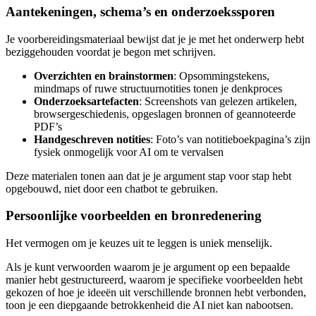
Aantekeningen, schema’s en onderzoekssporen
Je voorbereidingsmateriaal bewijst dat je je met het onderwerp hebt
beziggehouden voordat je begon met schrijven.
Overzichten en brainstormen
: Opsommingstekens,
mindmaps of ruwe structuurnotities tonen je denkproces
Onderzoeksartefacten
: Screenshots van gelezen artikelen,
browsergeschiedenis, opgeslagen bronnen of geannoteerde
PDF’s
Handgeschreven notities
: Foto’s van notitieboekpagina’s zijn
fysiek onmogelijk voor AI om te vervalsen
Deze materialen tonen aan dat je je argument stap voor stap hebt
opgebouwd, niet door een chatbot te gebruiken.
Persoonlijke voorbeelden en bronredenering
Het vermogen om je keuzes uit te leggen is uniek menselijk.
Als je kunt verwoorden waarom je je argument op een bepaalde
manier hebt gestructureerd, waarom je specifieke voorbeelden hebt
gekozen of hoe je ideeën uit verschillende bronnen hebt verbonden,
toon je een diepgaande betrokkenheid die AI niet kan nabootsen.