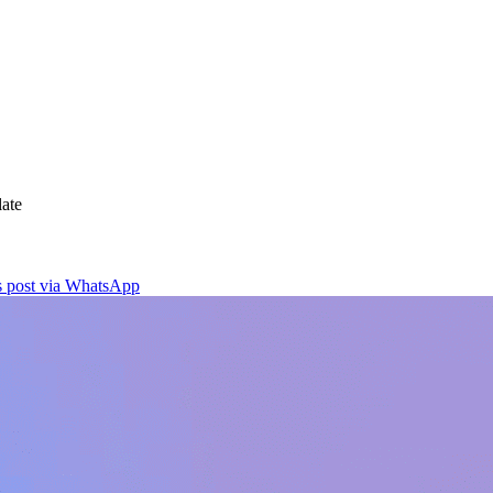
ate
is post via WhatsApp