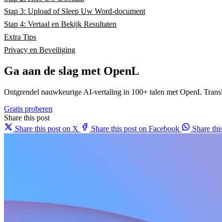
Stap 3: Upload of Sleep Uw Word-document
Stap 4: Vertaal en Bekijk Resultaten
Extra Tips
Privacy en Beveiliging
Ga aan de slag met OpenL
Ontgrendel nauwkeurige AI-vertaling in 100+ talen met OpenL Transl
Gratis proberen
Share this post
Share this post on X
Share this post on Facebook
Share th