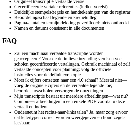
Origineel transcript + vertaalde versie
Gecertificeerde vertaler referenties (indien vereist)
Duidelijke stempels/zegels en handtekeningen van de registrar
Beoordelingsschaal legende en kredietuitleg
Pagina-aantal en termijn dekking geverifieerd; niets ontbreekt
Namen en datums consistent in alle documenten
FAQ
Zal een machinaal vertaalde transcriptie worden
geaccepteerd? Voor de definitieve inzending vereisen veel
scholen gecertificeerde vertalingen. Gebruik machinaal of zelf
vertaalde concepten voor planning; volg de officiële
instructies voor de definitieve kopie.
Moet ik cijfers omzetten naar een 4.0 schaal? Meestal niet—
voeg de originele cijfers en de vertaalde legende toe;
beoordelaars/scholen verzorgen de omzettingen.
Mijn transcriptie bestaat uit meerdere afbeeldingen—wat nu?
Combineer afbeeldingen in een enkele PDF voordat u deze
vertaalt en indient.
Ondersteunt het rechts-naar-links talen? Ja, maar zorg ervoor
dat lettertypen correct worden weergegeven en houd zegels
leesbaar.