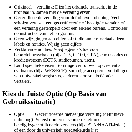
Origineel + vertaling: Dien het originele transcript in de
brontaal in, samen met de vertaling ervan.
Gecertificeerde vertaling voor definitieve indiening: Veel
scholen vereisen een gecertificeerde of beëdigde vertaler, of
een vertaling gestempeld door een erkend bureau. Controleer
de instructies van het programma.
Geen wijzigingen aan cijfers of studiepunten: Vertaal alleen
labels en notities. Wijzig geen cijfers.
Verklarende notities: Voeg legenda’s toe voor
beoordelingsschalen (bijv. 1–5, 0–100, GPA), cursuscodes en
kredietsysteem (ECTS, studiepunten, uren).
Land specifieke eisen: Sommige vertrouwen op credential
evaluators (bijv. WES/ECE), sommige accepteren vertalingen
van universiteitsregistrars, anderen vereisen beëdigde
vertalers.
Kies de Juiste Optie (Op Basis van
Gebruikssituatie)
Optie 1 — Gecertificeerde menselijke vertaling (definitieve
indiening): Vereist door veel scholen. Gebruik
beëdigde/gecertificeerde vertalers (bijv. ATA/NAATI-leden)
of een door de universiteit goedgekeurde lijst.