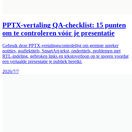
PPTX-vertaling QA-checklist: 15 punten
om te controleren vóór je presentatie
Gebruik deze PPTX-vertalingscontrolelijst om gemiste spreker
notities, grafiektitels, SmartArt-tekst, ondertitels, problemen met
RTL-indeling, gebroken links en tekstoverloop op te sporen voordat
een vertaalde presentatie je publiek bereikt.
2026/7/7