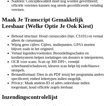
Nadelen: Conceptkwaliteit moet nog worden geverifieerd;
officiële vereisten kunnen nog steeds gecertificeerde vertaling
vereisen.
Maak Je Transcript Gemakkelijk
Leesbaar (Welke Optie Je Ook Kiest)
Behoud structuur: Houd cursuscodes (bijv. CS101) en vertaal
alleen de cursusnaam.
Wijzig geen cijfers: Cijfers, studiepunten, GPA’s moeten
blijven zoals in het origineel.
Vertaal legendes/voetnoten: Beoordelingsschalen en
kredietsysteem helpen toelatingen om dossiers te interpreteren.
OCR voor scans: Scan op 300 DPI+, vermijd
scheefstand/schaduwen; kleuren scan helpt bij rode/blauwe
stempels.
Bestandformaat: Dien in als PDF tenzij het programma anders
specificeert; embed lettertypen indien mogelijk.
Privacy: Maak student-ID of adres onleesbaar indien
toegestaan; houd officiële zegels leesbaar.
Inzendingscontrolelijst