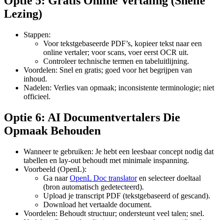
Optie 5: Gratis Online Vertaling (Snelle
Lezing)
Stappen:
Voor tekstgebaseerde PDF’s, kopieer tekst naar een
online vertaler; voor scans, voer eerst OCR uit.
Controleer technische termen en tabeluitlijning.
Voordelen: Snel en gratis; goed voor het begrijpen van
inhoud.
Nadelen: Verlies van opmaak; inconsistente terminologie; niet
officieel.
Optie 6: AI Documentvertalers Die
Opmaak Behouden
Wanneer te gebruiken: Je hebt een leesbaar concept nodig dat
tabellen en lay-out behoudt met minimale inspanning.
Voorbeeld (OpenL):
Ga naar
OpenL Doc translator
en selecteer doeltaal
(bron automatisch gedetecteerd).
Upload je transcript PDF (tekstgebaseerd of gescand).
Download het vertaalde document.
Voordelen: Behoudt structuur; ondersteunt veel talen; snel.