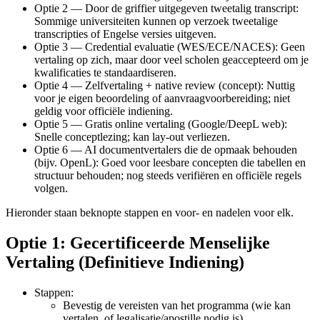
Optie 2 — Door de griffier uitgegeven tweetalig transcript:
Sommige universiteiten kunnen op verzoek tweetalige
transcripties of Engelse versies uitgeven.
Optie 3 — Credential evaluatie (WES/ECE/NACES): Geen
vertaling op zich, maar door veel scholen geaccepteerd om je
kwalificaties te standaardiseren.
Optie 4 — Zelfvertaling + native review (concept): Nuttig
voor je eigen beoordeling of aanvraagvoorbereiding; niet
geldig voor officiële indiening.
Optie 5 — Gratis online vertaling (Google/DeepL web):
Snelle conceptlezing; kan lay-out verliezen.
Optie 6 — AI documentvertalers die de opmaak behouden
(bijv. OpenL): Goed voor leesbare concepten die tabellen en
structuur behouden; nog steeds verifiëren en officiële regels
volgen.
Hieronder staan beknopte stappen en voor- en nadelen voor elk.
Optie 1: Gecertificeerde Menselijke
Vertaling (Definitieve Indiening)
Stappen:
Bevestig de vereisten van het programma (wie kan
vertalen, of legalisatie/apostille nodig is).