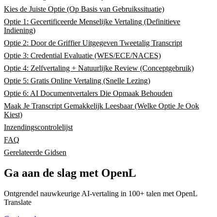
Kies de Juiste Optie (Op Basis van Gebruikssituatie)
Optie 1: Gecertificeerde Menselijke Vertaling (Definitieve
Indiening)
Optie 2: Door de Griffier Uitgegeven Tweetalig Transcript
Optie 3: Credential Evaluatie (WES/ECE/NACES)
Optie 4: Zelfvertaling + Natuurlijke Review (Conceptgebruik)
Optie 5: Gratis Online Vertaling (Snelle Lezing)
Optie 6: AI Documentvertalers Die Opmaak Behouden
Maak Je Transcript Gemakkelijk Leesbaar (Welke Optie Je Ook
Kiest)
Inzendingscontrolelijst
FAQ
Gerelateerde Gidsen
Ga aan de slag met OpenL
Ontgrendel nauwkeurige AI-vertaling in 100+ talen met OpenL
Translate