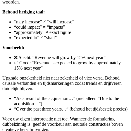
woorden.
Behoud hedging taal:
“may increase” ≠ “will increase”
“could impact” ≠ “impacts”
“approximately” ≠ exact figure
“expected to” ≠ “shall”
Voorbeeld:
❌ Slecht: “Revenue will grow by 15% next year”
✅ Goed: “Revenue is expected to grow by approximately
15% next year”
Upgrade onzekerheid niet naar zekerheid of vice versa. Behoud
causale verbanden en tijdsmarkeringen zodat trends en drijfveren
duidelijk blijven:
“As a result of the acquisition…” (niet alleen “Due to the
acquisition…”)
“Over the past three years…” (behoud het tijdsbestek precies)
Voeg uw eigen interpretatie niet toe. Wanneer de formulering
dubbelzinnig is, geef de voorkeur aan neutrale constructies boven
creatieve herschrijvingen.