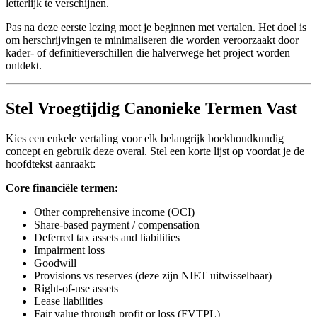
letterlijk te verschijnen.
Pas na deze eerste lezing moet je beginnen met vertalen. Het doel is
om herschrijvingen te minimaliseren die worden veroorzaakt door
kader- of definitieverschillen die halverwege het project worden
ontdekt.
Stel Vroegtijdig Canonieke Termen Vast
Kies een enkele vertaling voor elk belangrijk boekhoudkundig
concept en gebruik deze overal. Stel een korte lijst op voordat je de
hoofdtekst aanraakt:
Core financiële termen:
Other comprehensive income (OCI)
Share-based payment / compensation
Deferred tax assets and liabilities
Impairment loss
Goodwill
Provisions vs reserves (deze zijn NIET uitwisselbaar)
Right-of-use assets
Lease liabilities
Fair value through profit or loss (FVTPL)