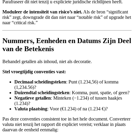
Parafraseer dit niet tenzij u expliciete juridische richtlijnen heeft.
Moduleer de intensiteit van risico’s niet.
Als de bron “significant
risk” zegt, downgrade dit dan niet naar “notable risk” of upgrade het
naar “critical risk.”
Nummers, Eenheden en Datums Zijn Deel
van de Betekenis
Behandel getallen als inhoud, niet als decoratie.
Stel vroegtijdig conventies vast:
Decimaal scheidingsteken
: Punt (1.234,56) of komma
(1,234.56)?
Duizendtal scheidingsteken
: Komma, punt, spatie, of geen?
Negatieve getallen
: Minteken (−1.234) of tussen haakjes
(1.234)?
Valuta plaatsing
: Voor (€1.234) of na (1.234 €)?
Pas deze conventies consistent toe in het hele document. Converteer
valuta niet tenzij het rapport dit expliciet vereist; verklaar in plaats
daarvan de eenheid eenmalig: