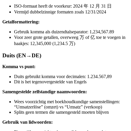
ISO-formaat heeft de voorkeur: 2024 年 12 月 31 日
Vermijd dubbelzinnige formaten zoals 12/31/2024
Getalformattering:
Gebruik komma als duizendtalseparator: 1,234,567.89
Voor zeer grote getallen, overweeg 万 of 亿 toe te voegen in
haakjes: 12,345,000 (1,234.5 万)
Duits (EN→DE)
Komma vs punt:
Duits gebruikt komma voor decimalen: 1.234.567,89
Dit is het tegenovergestelde van Engels
Samengestelde zelfstandige naamwoorden:
Wees voorzichtig met boekhoudkundige samenstellingen:
“Umsatzerlöse” (omzet) vs “Umsatz” (verkoop)
Splits geen termen die samengesteld moeten blijven
Gebruik van lidwoorden: