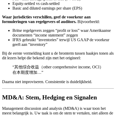
Equity-settled vs cash-settled
Basic and diluted earnings per share (EPS)
Waar jurisdicties verschillen, geef de voorkeur aan
formuleringen van regelgevers of auditors.
Bijvoorbeeld:
Britse regelgevers zeggen “profit or loss” waar Amerikaanse
documenten “income statement” zeggen
IFRS gebruikt “inventories” terwijl US GAAP de voorkeur
geeft aan “inventory”
Bij de eerste vermelding kunt u de bronterm tussen haakjes tonen als
dit lezers helpt die bekend zijn met het origineel:
“其他综合收益（other comprehensive income, OCI）
在本期度增加…”
Daarna niet improviseren. Consistentie is duidelijkheid.
MD&A: Stem, Hedging en Signalen
Management discussion and analysis (MD&A) is waar toon het
meest belangrijk is. Uw taak is om de stem te vertalen, niet alleen de