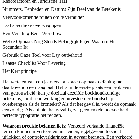
Risicofactoren en Juridische Taal
Nummers, Eenheden en Datums Zijn Deel van de Betekenis
Veelvoorkomende fouten om te vermijden
Taal-specifieke overwegingen
Een Vertaling-Eerst Workflow
Welke Opmaak Nog Steeds Belangrijk Is (en Waarom Het
Secundair Is)
Gebruik Onze Tool voor Lay-outbehoud
Laatste Checklist Voor Levering
Het Kernprincipe
Het vertalen van een jaarverslag is geen opmaak oefening met
daarbovenop een laag taal. Het is in de eerste plaats een probleem
van getrouwheid: kan je doeltaal dezelfde boekhoudkundige
betekenis, juridische werking en investeerdersboodschap
overbrengen als de brontekst? Als dat het geval is, wordt de opmaak
eenvoudig. Als dat niet het geval is, zal geen enkele hoeveelheid
perfecte typografie het redden.
Waarom precisie belangrijk is
: Verkeerd vertaalde financiële
termen kunnen investeerders misleiden, regelgevend toezicht
uitlokken of controleverklaringen in gevaar brengen. Een verkeerd