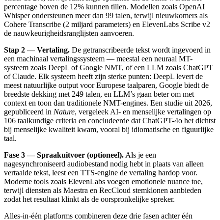
percentage boven de 12% kunnen tillen. Modellen zoals OpenAI
Whisper ondersteunen meer dan 99 talen, terwijl nieuwkomers als
Cohere Transcribe (2 miljard parameters) en ElevenLabs Scribe v2
de nauwkeurigheidsranglijsten aanvoeren.
Stap 2 — Vertaling.
De getranscribeerde tekst wordt ingevoerd in
een machinaal vertalingssysteem — meestal een neuraal MT-
systeem zoals DeepL of Google NMT, of een LLM zoals ChatGPT
of Claude. Elk systeem heeft zijn sterke punten: DeepL levert de
meest natuurlijke output voor Europese taalparen, Google biedt de
breedste dekking met 249 talen, en LLM’s gaan beter om met
context en toon dan traditionele NMT-engines. Een studie uit 2026,
gepubliceerd in
Nature
, vergeleek AI- en menselijke vertalingen op
106 taalkundige criteria en concludeerde dat ChatGPT-4o het dichtst
bij menselijke kwaliteit kwam, vooral bij idiomatische en figuurlijke
taal.
Fase 3 — Spraakuitvoer (optioneel).
Als je een
nagesynchroniseerd audiobestand nodig hebt in plaats van alleen
vertaalde tekst, leest een TTS-engine de vertaling hardop voor.
Moderne tools zoals ElevenLabs voegen emotionele nuance toe,
terwijl diensten als Maestra en RecCloud stemklonen aanbieden
zodat het resultaat klinkt als de oorspronkelijke spreker.
Alles-in-één platforms combineren deze drie fasen achter één