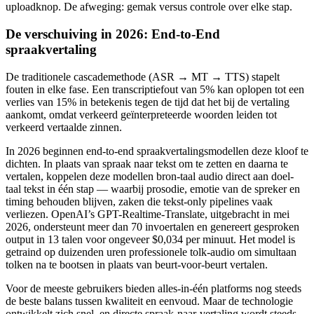
uploadknop. De afweging: gemak versus controle over elke stap.
De verschuiving in 2026: End-to-End
spraakvertaling
De traditionele cascademethode (ASR → MT → TTS) stapelt
fouten in elke fase. Een transcriptiefout van 5% kan oplopen tot een
verlies van 15% in betekenis tegen de tijd dat het bij de vertaling
aankomt, omdat verkeerd geïnterpreteerde woorden leiden tot
verkeerd vertaalde zinnen.
In 2026 beginnen end-to-end spraakvertalingsmodellen deze kloof te
dichten. In plaats van spraak naar tekst om te zetten en daarna te
vertalen, koppelen deze modellen bron-taal audio direct aan doel-
taal tekst in één stap — waarbij prosodie, emotie van de spreker en
timing behouden blijven, zaken die tekst-only pipelines vaak
verliezen. OpenAI’s GPT-Realtime-Translate, uitgebracht in mei
2026, ondersteunt meer dan 70 invoertalen en genereert gesproken
output in 13 talen voor ongeveer $0,034 per minuut. Het model is
getraind op duizenden uren professionele tolk-audio om simultaan
tolken na te bootsen in plaats van beurt-voor-beurt vertalen.
Voor de meeste gebruikers bieden alles-in-één platforms nog steeds
de beste balans tussen kwaliteit en eenvoud. Maar de technologie
ontwikkelt zich snel, en directe spraak-naar-vertaling wordt steeds