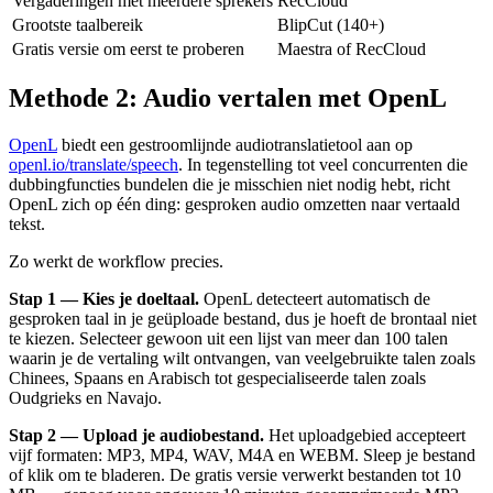
Vergaderingen met meerdere sprekers
RecCloud
Grootste taalbereik
BlipCut (140+)
Gratis versie om eerst te proberen
Maestra of RecCloud
Methode 2: Audio vertalen met OpenL
OpenL
biedt een gestroomlijnde audiotranslatietool aan op
openl.io/translate/speech
. In tegenstelling tot veel concurrenten die
dubbingfuncties bundelen die je misschien niet nodig hebt, richt
OpenL zich op één ding: gesproken audio omzetten naar vertaald
tekst.
Zo werkt de workflow precies.
Stap 1 — Kies je doeltaal.
OpenL detecteert automatisch de
gesproken taal in je geüploade bestand, dus je hoeft de brontaal niet
te kiezen. Selecteer gewoon uit een lijst van meer dan 100 talen
waarin je de vertaling wilt ontvangen, van veelgebruikte talen zoals
Chinees, Spaans en Arabisch tot gespecialiseerde talen zoals
Oudgrieks en Navajo.
Stap 2 — Upload je audiobestand.
Het uploadgebied accepteert
vijf formaten: MP3, MP4, WAV, M4A en WEBM. Sleep je bestand
of klik om te bladeren. De gratis versie verwerkt bestanden tot 10