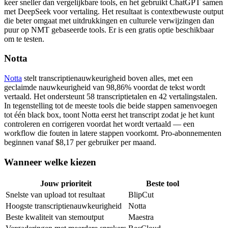
keer sneller dan vergelijkbare tools, en het gebruikt ChatGPT samen
met DeepSeek voor vertaling. Het resultaat is contextbewuste output
die beter omgaat met uitdrukkingen en culturele verwijzingen dan
puur op NMT gebaseerde tools. Er is een gratis optie beschikbaar
om te testen.
Notta
Notta
stelt transcriptienauwkeurigheid boven alles, met een
geclaimde nauwkeurigheid van 98,86% voordat de tekst wordt
vertaald. Het ondersteunt 58 transcriptietalen en 42 vertalingstalen.
In tegenstelling tot de meeste tools die beide stappen samenvoegen
tot één black box, toont Notta eerst het transcript zodat je het kunt
controleren en corrigeren voordat het wordt vertaald — een
workflow die fouten in latere stappen voorkomt. Pro-abonnementen
beginnen vanaf $8,17 per gebruiker per maand.
Wanneer welke kiezen
Jouw prioriteit
Beste tool
Snelste van upload tot resultaat
BlipCut
Hoogste transcriptienauwkeurigheid
Notta
Beste kwaliteit van stemoutput
Maestra