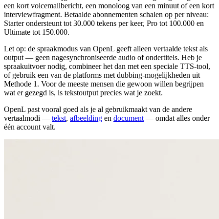
een kort voicemailbericht, een monoloog van een minuut of een kort
interviewfragment. Betaalde abonnementen schalen op per niveau:
Starter ondersteunt tot 30.000 tekens per keer, Pro tot 100.000 en
Ultimate tot 150.000.
Let op: de spraakmodus van OpenL geeft alleen vertaalde tekst als
output — geen nagesynchroniseerde audio of ondertitels. Heb je
spraakuitvoer nodig, combineer het dan met een speciale TTS-tool,
of gebruik een van de platforms met dubbing-mogelijkheden uit
Methode 1. Voor de meeste mensen die gewoon willen begrijpen
wat er gezegd is, is tekstoutput precies wat je zoekt.
OpenL past vooral goed als je al gebruikmaakt van de andere
vertaalmodi —
tekst
,
afbeelding
en
document
— omdat alles onder
één account valt.