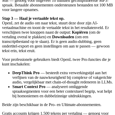
MB — genoeg voor ongeveer 10 minuten gecomprimeerde MP3-
spraak. Betaalde abonnementen ondersteunen bestanden tot 100 MB
voor langere opnames.
Stap 3 — Haal je vertaalde tekst op.
OpenL zet de audio om naar tekst, stuurt deze door zijn AI-
vertaalmachine en toont de vertaalde tekst in het resultatenveld. Er
verschijnen twee knoppen naast de output:
Kopiëren
(om de
vertaling overal te plakken) en
Downloaden
(om een
transcriptbestand op te slaan). Er is geen audio-dubbing, geen
ondertitel-export en geen instellingen om aan te passen — gewoon
tekst erin, tekst eruit.
Voor professionele gebruikers biedt OpenL twee Pro-functies die je
kunt inschakelen:
DeepThink Pro
— besteedt extra verwerkingstijd aan het
verfijnen van de nauwkeurigheid bij complexe of vakgerichte
audio, vergelijkbaar met chain-of-thought redeneren in LLMs.
Smart Context Pro
— analyseert omliggende
spraaksegmenten voor een beter contextueel begrip, wat helpt
bij homoniemen en dubbelzinnige uitdrukkingen.
Beide zijn beschikbaar in de Pro- en Ultimate-abonnementen.
Gratis accounts krijgen 1.500 tekens per vertaling — genoeg voor