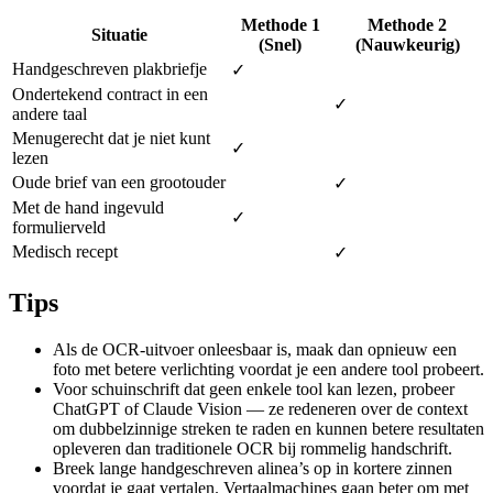
Methode 1
Methode 2
Situatie
(Snel)
(Nauwkeurig)
Handgeschreven plakbriefje
✓
Ondertekend contract in een
✓
andere taal
Menugerecht dat je niet kunt
✓
lezen
Oude brief van een grootouder
✓
Met de hand ingevuld
✓
formulierveld
Medisch recept
✓
Tips
Als de OCR-uitvoer onleesbaar is, maak dan opnieuw een
foto met betere verlichting voordat je een andere tool probeert.
Voor schuinschrift dat geen enkele tool kan lezen, probeer
ChatGPT of Claude Vision — ze redeneren over de context
om dubbelzinnige streken te raden en kunnen betere resultaten
opleveren dan traditionele OCR bij rommelig handschrift.
Breek lange handgeschreven alinea’s op in kortere zinnen
voordat je gaat vertalen. Vertaalmachines gaan beter om met