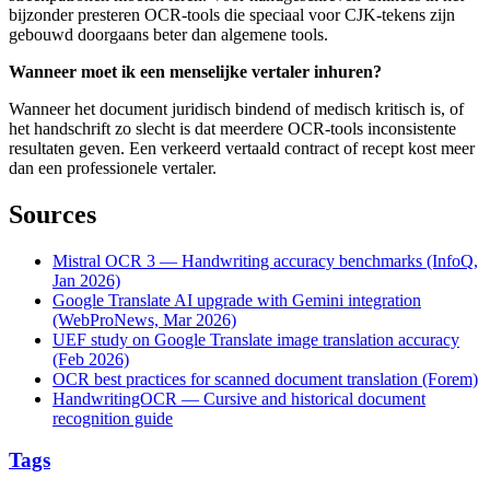
bijzonder presteren OCR-tools die speciaal voor CJK-tekens zijn
gebouwd doorgaans beter dan algemene tools.
Wanneer moet ik een menselijke vertaler inhuren?
Wanneer het document juridisch bindend of medisch kritisch is, of
het handschrift zo slecht is dat meerdere OCR-tools inconsistente
resultaten geven. Een verkeerd vertaald contract of recept kost meer
dan een professionele vertaler.
Sources
Mistral OCR 3 — Handwriting accuracy benchmarks (InfoQ,
Jan 2026)
Google Translate AI upgrade with Gemini integration
(WebProNews, Mar 2026)
UEF study on Google Translate image translation accuracy
(Feb 2026)
OCR best practices for scanned document translation (Forem)
HandwritingOCR — Cursive and historical document
recognition guide
Tags