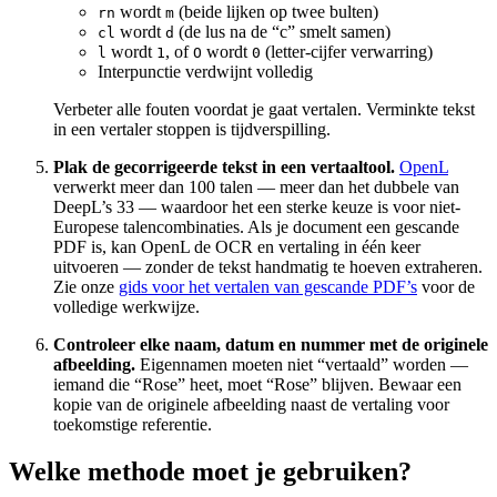
wordt
(beide lijken op twee bulten)
rn
m
wordt
(de lus na de “c” smelt samen)
cl
d
wordt
, of
wordt
(letter-cijfer verwarring)
l
1
O
0
Interpunctie verdwijnt volledig
Verbeter alle fouten voordat je gaat vertalen. Verminkte tekst
in een vertaler stoppen is tijdverspilling.
Plak de gecorrigeerde tekst in een vertaaltool.
OpenL
verwerkt meer dan 100 talen — meer dan het dubbele van
DeepL’s 33 — waardoor het een sterke keuze is voor niet-
Europese talencombinaties. Als je document een gescande
PDF is, kan OpenL de OCR en vertaling in één keer
uitvoeren — zonder de tekst handmatig te hoeven extraheren.
Zie onze
gids voor het vertalen van gescande PDF’s
voor de
volledige werkwijze.
Controleer elke naam, datum en nummer met de originele
afbeelding.
Eigennamen moeten niet “vertaald” worden —
iemand die “Rose” heet, moet “Rose” blijven. Bewaar een
kopie van de originele afbeelding naast de vertaling voor
toekomstige referentie.
Welke methode moet je gebruiken?