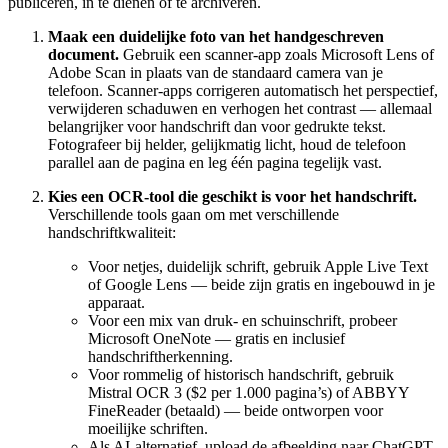
publiceren, in te dienen of te archiveren.
Maak een duidelijke foto van het handgeschreven
document.
Gebruik een scanner-app zoals Microsoft Lens of
Adobe Scan in plaats van de standaard camera van je
telefoon. Scanner-apps corrigeren automatisch het perspectief,
verwijderen schaduwen en verhogen het contrast — allemaal
belangrijker voor handschrift dan voor gedrukte tekst.
Fotografeer bij helder, gelijkmatig licht, houd de telefoon
parallel aan de pagina en leg één pagina tegelijk vast.
Kies een OCR-tool die geschikt is voor het handschrift.
Verschillende tools gaan om met verschillende
handschriftkwaliteit:
Voor netjes, duidelijk schrift, gebruik Apple Live Text
of Google Lens — beide zijn gratis en ingebouwd in je
apparaat.
Voor een mix van druk- en schuinschrift, probeer
Microsoft OneNote — gratis en inclusief
handschriftherkenning.
Voor rommelig of historisch handschrift, gebruik
Mistral OCR 3 ($2 per 1.000 pagina’s) of ABBYY
FineReader (betaald) — beide ontworpen voor
moeilijke schriften.
Als AI-alternatief, upload de afbeelding naar ChatGPT