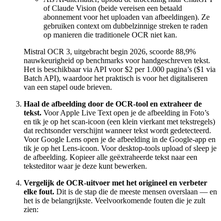
of Claude Vision (beide vereisen een betaald
abonnement voor het uploaden van afbeeldingen). Ze
gebruiken context om dubbelzinnige streken te raden
op manieren die traditionele OCR niet kan.
Mistral OCR 3, uitgebracht begin 2026, scoorde 88,9%
nauwkeurigheid op benchmarks voor handgeschreven tekst.
Het is beschikbaar via API voor $2 per 1.000 pagina’s ($1 via
Batch API), waardoor het praktisch is voor het digitaliseren
van een stapel oude brieven.
Haal de afbeelding door de OCR-tool en extraheer de
tekst.
Voor Apple Live Text open je de afbeelding in Foto’s
en tik je op het scan-icoon (een klein vierkant met tekstregels)
dat rechtsonder verschijnt wanneer tekst wordt gedetecteerd.
Voor Google Lens open je de afbeelding in de Google-app en
tik je op het Lens-icoon. Voor desktop-tools upload of sleep je
de afbeelding. Kopieer alle geëxtraheerde tekst naar een
teksteditor waar je deze kunt bewerken.
Vergelijk de OCR-uitvoer met het origineel en verbeter
elke fout.
Dit is de stap die de meeste mensen overslaan — en
het is de belangrijkste. Veelvoorkomende fouten die je zult
zien: