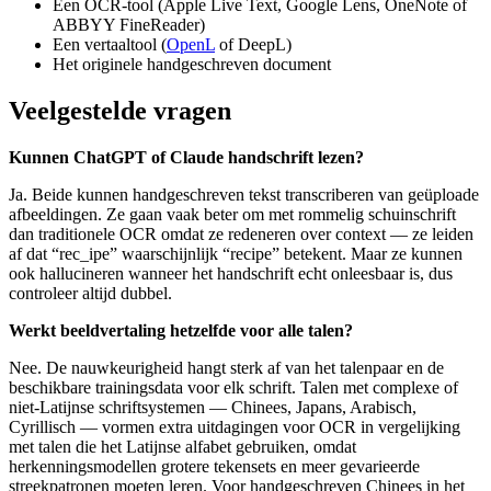
Een OCR-tool (Apple Live Text, Google Lens, OneNote of
ABBYY FineReader)
Een vertaaltool (
OpenL
of DeepL)
Het originele handgeschreven document
Veelgestelde vragen
Kunnen ChatGPT of Claude handschrift lezen?
Ja. Beide kunnen handgeschreven tekst transcriberen van geüploade
afbeeldingen. Ze gaan vaak beter om met rommelig schuinschrift
dan traditionele OCR omdat ze redeneren over context — ze leiden
af dat “rec_ipe” waarschijnlijk “recipe” betekent. Maar ze kunnen
ook hallucineren wanneer het handschrift echt onleesbaar is, dus
controleer altijd dubbel.
Werkt beeldvertaling hetzelfde voor alle talen?
Nee. De nauwkeurigheid hangt sterk af van het talenpaar en de
beschikbare trainingsdata voor elk schrift. Talen met complexe of
niet-Latijnse schriftsystemen — Chinees, Japans, Arabisch,
Cyrillisch — vormen extra uitdagingen voor OCR in vergelijking
met talen die het Latijnse alfabet gebruiken, omdat
herkenningsmodellen grotere tekensets en meer gevarieerde
streekpatronen moeten leren. Voor handgeschreven Chinees in het