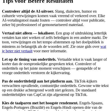
Tips voor Betere Resultaten
Controleer altijd de AI-uitvoer.
Slang, dialecten, humor en
culturele verwijzingen komen vaak vreemd of verkeerd over. Elke
AI-vertalingstool maakt fouten — controleer altijd voor publicatie,
zeker bij professioneel of gemonetariseerd materiaal.
Vertaal niet alleen — lokaliseer.
Een grap of uitdrukking letterlijk
vertalen kan niet werken of zelfs beledigen in een andere markt. De
toon, verwijzingen en het tempo afstemmen op het doelpubliek is
minstens zo belangrijk als de woorden zelf. Zie onze gids over
wat
je beter niet vertaalt
voor meer informatie.
Let op de timing van ondertitels.
Vertaalde tekst is vaak langer of
korter dan de oorspronkelijke gesproken tekst. Controleer of
ondertitels op het juiste moment verschijnen — gestapelde of te
vroege ondertitels verstoren de kijkervaring.
Pas de ondertitelstijl aan het platform aan.
TikTok-kijkers
verwachten opvallende, contrastrijke ondertitels. Gewone witte tekst
op een drukke achtergrond wordt niet gelezen. De standaard
ondertitelstijlen van CapCut zijn afgestemd op TikTok.
Kies de taalparen met het hoogste rendement.
Engels-Spaans,
Engels-Portugees (Brazilië) en Engels-Hindi openen drie van de