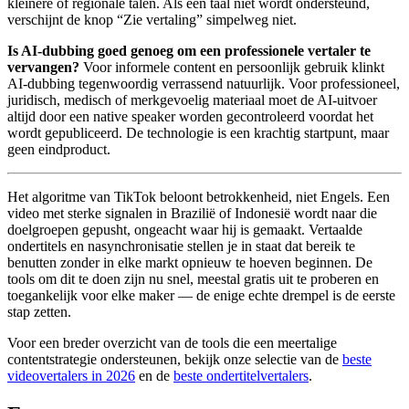
kleinere of regionale talen. Als een taal niet wordt ondersteund,
verschijnt de knop “Zie vertaling” simpelweg niet.
Is AI-dubbing goed genoeg om een professionele vertaler te
vervangen?
Voor informele content en persoonlijk gebruik klinkt
AI-dubbing tegenwoordig verrassend natuurlijk. Voor professioneel,
juridisch, medisch of merkgevoelig materiaal moet de AI-uitvoer
altijd door een native speaker worden gecontroleerd voordat het
wordt gepubliceerd. De technologie is een krachtig startpunt, maar
geen eindproduct.
Het algoritme van TikTok beloont betrokkenheid, niet Engels. Een
video met sterke signalen in Brazilië of Indonesië wordt naar die
doelgroepen gepusht, ongeacht waar hij is gemaakt. Vertaalde
ondertitels en nasynchronisatie stellen je in staat dat bereik te
benutten zonder in elke markt opnieuw te hoeven beginnen. De
tools om dit te doen zijn nu snel, meestal gratis uit te proberen en
toegankelijk voor elke maker — de enige echte drempel is de eerste
stap zetten.
Voor een breder overzicht van de tools die een meertalige
contentstrategie ondersteunen, bekijk onze selectie van de
beste
videovertalers in 2026
en de
beste ondertitelvertalers
.