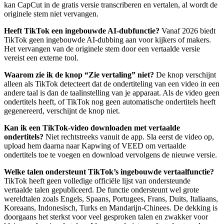
kan CapCut in de gratis versie transcriberen en vertalen, al wordt de
originele stem niet vervangen.
Heeft TikTok een ingebouwde AI-dubfunctie?
Vanaf 2026 biedt
TikTok geen ingebouwde AI-dubbing aan voor kijkers of makers.
Het vervangen van de originele stem door een vertaalde versie
vereist een externe tool.
Waarom zie ik de knop “Zie vertaling” niet?
De knop verschijnt
alleen als TikTok detecteert dat de ondertiteling van een video in een
andere taal is dan de taalinstelling van je apparaat. Als de video geen
ondertitels heeft, of TikTok nog geen automatische ondertitels heeft
gegenereerd, verschijnt de knop niet.
Kan ik een TikTok-video downloaden met vertaalde
ondertitels?
Niet rechtstreeks vanuit de app. Sla eerst de video op,
upload hem daarna naar Kapwing of VEED om vertaalde
ondertitels toe te voegen en download vervolgens de nieuwe versie.
Welke talen ondersteunt TikTok’s ingebouwde vertaalfunctie?
TikTok heeft geen volledige officiële lijst van ondersteunde
vertaalde talen gepubliceerd. De functie ondersteunt wel grote
wereldtalen zoals Engels, Spaans, Portugees, Frans, Duits, Italiaans,
Koreaans, Indonesisch, Turks en Mandarijn-Chinees. De dekking is
doorgaans het sterkst voor veel gesproken talen en zwakker voor