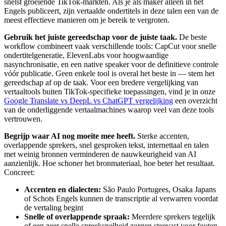
snelst groeiende TikTok-markten. Als je als maker alleen in het
Engels publiceert, zijn vertaalde ondertitels in deze talen een van de
meest effectieve manieren om je bereik te vergroten.
Gebruik het juiste gereedschap voor de juiste taak.
De beste
workflow combineert vaak verschillende tools: CapCut voor snelle
ondertitelgeneratie, ElevenLabs voor hoogwaardige
nasynchronisatie, en een native speaker voor de definitieve controle
vóór publicatie. Geen enkele tool is overal het beste in — stem het
gereedschap af op de taak. Voor een bredere vergelijking van
vertaaltools buiten TikTok-specifieke toepassingen, vind je in onze
Google Translate vs DeepL vs ChatGPT vergelijking
een overzicht
van de onderliggende vertaalmachines waarop veel van deze tools
vertrouwen.
Begrijp waar AI nog moeite mee heeft.
Sterke accenten,
overlappende sprekers, snel gesproken tekst, internettaal en talen
met weinig bronnen verminderen de nauwkeurigheid van AI
aanzienlijk. Hoe schoner het bronmateriaal, hoe beter het resultaat.
Concreet:
Accenten en dialecten:
São Paulo Portugees, Osaka Japans
of Schots Engels kunnen de transcriptie al verwarren voordat
de vertaling begint
Snelle of overlappende spraak:
Meerdere sprekers tegelijk
of een zeer snelle spreeksnelheid zorgen steevast voor fouten