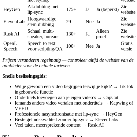
AI-dubbing met
Zie
HeyGen
175+
Ja
Ja (beperkt)
lip-sync
website
Hoogwaardige
Zie
ElevenLabs
29
Nee
Ja
stem-dubbing
website
Schaal, multi-
Alleen
Zie
Rask AI
130+
Ja
speaker, bureaus
proef
website
OpenL
Speech-to-text
Gratis
100+
Nee
Ja
Speech
voor scripting/QA
versie
Prijzen veranderen regelmatig — controleer altijd de website van de
aanbieder voor de actuele tarieven.
Snelle beslissingsgids:
Wil je gewoon een video begrijpen terwijl je kijkt? → TikTok
ingebouwde functie
Ondertitels toevoegen aan je eigen video’s → CapCut
Iemands anders video vertalen met ondertitels → Kapwing of
VEED
Professionele nasynchronisatie met lip-sync → HeyGen
Beste geluidskwaliteit zonder lip-sync → ElevenLabs
Veel talen, meersprekende content → Rask AI