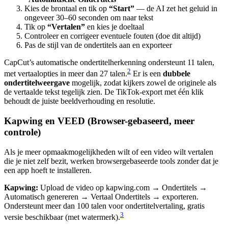
Kies de brontaal en tik op
“Start”
— de AI zet het geluid in
ongeveer 30–60 seconden om naar tekst
Tik op
“Vertalen”
en kies je doeltaal
Controleer en corrigeer eventuele fouten (doe dit altijd)
Pas de stijl van de ondertitels aan en exporteer
CapCut’s automatische ondertitelherkenning ondersteunt 11 talen,
2
met vertaalopties in meer dan 27 talen.
Er is een
dubbele
ondertitelweergave
mogelijk, zodat kijkers zowel de originele als
de vertaalde tekst tegelijk zien. De TikTok-export met één klik
behoudt de juiste beeldverhouding en resolutie.
Kapwing en VEED (Browser-gebaseerd, meer
controle)
Als je meer opmaakmogelijkheden wilt of een video wilt vertalen
die je niet zelf bezit, werken browsergebaseerde tools zonder dat je
een app hoeft te installeren.
Kapwing:
Upload de video op kapwing.com → Ondertitels →
Automatisch genereren → Vertaal Ondertitels → exporteren.
Ondersteunt meer dan 100 talen voor ondertitelvertaling, gratis
3
versie beschikbaar (met watermerk).