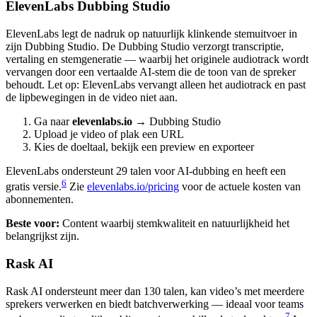
ElevenLabs Dubbing Studio
ElevenLabs legt de nadruk op natuurlijk klinkende stemuitvoer in
zijn Dubbing Studio. De Dubbing Studio verzorgt transcriptie,
vertaling en stemgeneratie — waarbij het originele audiotrack wordt
vervangen door een vertaalde AI-stem die de toon van de spreker
behoudt. Let op: ElevenLabs vervangt alleen het audiotrack en past
de lipbewegingen in de video niet aan.
Ga naar
elevenlabs.io
→ Dubbing Studio
Upload je video of plak een URL
Kies de doeltaal, bekijk een preview en exporteer
ElevenLabs ondersteunt 29 talen voor AI-dubbing en heeft een
6
gratis versie.
Zie
elevenlabs.io/pricing
voor de actuele kosten van
abonnementen.
Beste voor:
Content waarbij stemkwaliteit en natuurlijkheid het
belangrijkst zijn.
Rask AI
Rask AI ondersteunt meer dan 130 talen, kan video’s met meerdere
sprekers verwerken en biedt batchverwerking — ideaal voor teams
7