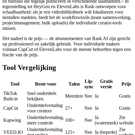
en bureaus die tegelijk publiceren in verschillende taalmarkten.
In
tegenstelling tot HeyGen en ElevenLabs is Rask ontworpen voor
schaalbaarheid: als je een videobibliotheek wilt lokaliseren voor
tientallen markten, biedt het de workflowtools (team samenwerking,
projectmanagement, bulk uploads) die individuele creator-tools
missen.
Het nadeel is de prijs — de abonnementen van Rask AI zijn gericht
op professioneel en zakelijk gebruik. Voor individuele makers
volstaat CapCut of ElevenLabs voor de meeste behoeften tegen een
fractie van de prijs.
Tool Vergelijking
Lip-
Gratis
Tool
Beste voor
Talen
Prijs
sync
versie
TikTok
Snel ondertitels
Meerdere
Nee
Ja
Gratis
Built-in
bekijken
Ondertitelvertaling
CapCut
27+
Nee
Ja
Gratis
voor creators
Ondertitelvertaling,
Ja
Zie
Kapwing
100+
Nee
meer controle
(watermerk)
website
Ondertitelvertaling
Zie
VEED.IO
125+
Nee
Ja (beperkt)
met styling
website