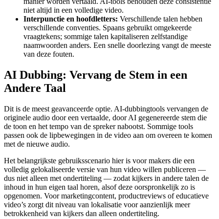
manier worden vertaald. AI-tools behouden deze consistentie
niet altijd in een volledige video.
Interpunctie en hoofdletters:
Verschillende talen hebben
verschillende conventies. Spaans gebruikt omgekeerde
vraagtekens; sommige talen kapitaliseren zelfstandige
naamwoorden anders. Een snelle doorlezing vangt de meeste
van deze fouten.
AI Dubbing: Vervang de Stem in een
Andere Taal
Dit is de meest geavanceerde optie. AI-dubbingtools vervangen de
originele audio door een vertaalde, door AI gegenereerde stem die
de toon en het tempo van de spreker nabootst. Sommige tools
passen ook de lipbewegingen in de video aan om overeen te komen
met de nieuwe audio.
Het belangrijkste gebruiksscenario hier is voor makers die een
volledig gelokaliseerde versie van hun video willen publiceren —
dus niet alleen met ondertiteling — zodat kijkers in andere talen de
inhoud in hun eigen taal horen, alsof deze oorspronkelijk zo is
opgenomen. Voor marketingcontent, productreviews of educatieve
video’s zorgt dit niveau van lokalisatie voor aanzienlijk meer
betrokkenheid van kijkers dan alleen ondertiteling.