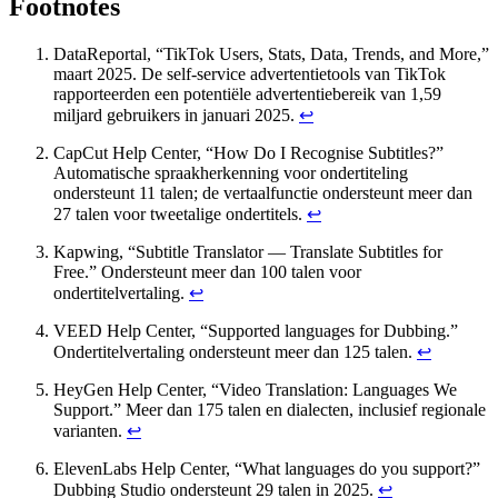
Footnotes
DataReportal, “TikTok Users, Stats, Data, Trends, and More,”
maart 2025. De self-service advertentietools van TikTok
rapporteerden een potentiële advertentiebereik van 1,59
miljard gebruikers in januari 2025.
↩
CapCut Help Center, “How Do I Recognise Subtitles?”
Automatische spraakherkenning voor ondertiteling
ondersteunt 11 talen; de vertaalfunctie ondersteunt meer dan
27 talen voor tweetalige ondertitels.
↩
Kapwing, “Subtitle Translator — Translate Subtitles for
Free.” Ondersteunt meer dan 100 talen voor
ondertitelvertaling.
↩
VEED Help Center, “Supported languages for Dubbing.”
Ondertitelvertaling ondersteunt meer dan 125 talen.
↩
HeyGen Help Center, “Video Translation: Languages We
Support.” Meer dan 175 talen en dialecten, inclusief regionale
varianten.
↩
ElevenLabs Help Center, “What languages do you support?”
Dubbing Studio ondersteunt 29 talen in 2025.
↩