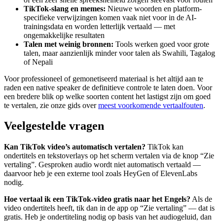
TikTok-slang en memes:
Nieuwe woorden en platform-
specifieke verwijzingen komen vaak niet voor in de AI-
trainingsdata en worden letterlijk vertaald — met
ongemakkelijke resultaten
Talen met weinig bronnen:
Tools werken goed voor grote
talen, maar aanzienlijk minder voor talen als Swahili, Tagalog
of Nepali
Voor professioneel of gemonetiseerd materiaal is het altijd aan te
raden een native speaker de definitieve controle te laten doen. Voor
een bredere blik op welke soorten content het lastigst zijn om goed
te vertalen, zie onze gids over
meest voorkomende vertaalfouten
.
Veelgestelde vragen
Kan TikTok video’s automatisch vertalen?
TikTok kan
ondertitels en tekstoverlays op het scherm vertalen via de knop “Zie
vertaling”. Gesproken audio wordt niet automatisch vertaald —
daarvoor heb je een externe tool zoals HeyGen of ElevenLabs
nodig.
Hoe vertaal ik een TikTok-video gratis naar het Engels?
Als de
video ondertitels heeft, tik dan in de app op “Zie vertaling” — dat is
gratis. Heb je ondertiteling nodig op basis van het audiogeluid, dan