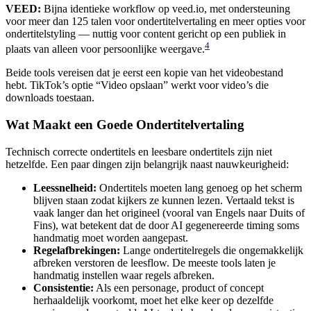
VEED:
Bijna identieke workflow op veed.io, met ondersteuning
voor meer dan 125 talen voor ondertitelvertaling en meer opties voor
ondertitelstyling — nuttig voor content gericht op een publiek in
4
plaats van alleen voor persoonlijke weergave.
Beide tools vereisen dat je eerst een kopie van het videobestand
hebt. TikTok’s optie “Video opslaan” werkt voor video’s die
downloads toestaan.
Wat Maakt een Goede Ondertitelvertaling
Technisch correcte ondertitels en leesbare ondertitels zijn niet
hetzelfde. Een paar dingen zijn belangrijk naast nauwkeurigheid:
Leessnelheid:
Ondertitels moeten lang genoeg op het scherm
blijven staan zodat kijkers ze kunnen lezen. Vertaald tekst is
vaak langer dan het origineel (vooral van Engels naar Duits of
Fins), wat betekent dat de door AI gegenereerde timing soms
handmatig moet worden aangepast.
Regelafbrekingen:
Lange ondertitelregels die ongemakkelijk
afbreken verstoren de leesflow. De meeste tools laten je
handmatig instellen waar regels afbreken.
Consistentie:
Als een personage, product of concept
herhaaldelijk voorkomt, moet het elke keer op dezelfde