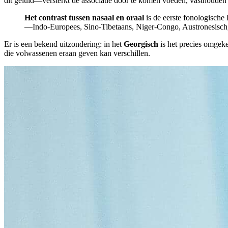
dit geluid—versterkt de associatie door te komen voeden, vasthouden en
Het contrast tussen nasaal en oraal
is de eerste fonologische 
—Indo-Europees, Sino-Tibetaans, Niger-Congo, Austronesisch
Er is een bekend uitzondering: in het
Georgisch
is het precies omge
die volwassenen eraan geven kan verschillen.