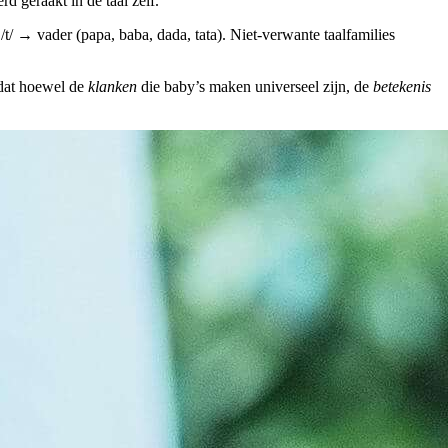
d geraakt in de taal zelf.
/t/ → vader (papa, baba, dada, tata). Niet-verwante taalfamilies
 dat hoewel de
klanken
die baby’s maken universeel zijn, de
betekenis