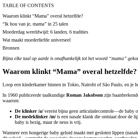
TABLE OF CONTENTS
Waarom klinkt “Mama” overal hetzelfde?
“Ik hou van je, mama” in 25 talen
Moederdag wereldwijd: 6 landen, 6 tradities
Wat maakt moederliefde universeel
Bronnen
Bijna elke taal op aarde is onafhankelijk tot het woord “mama” gekom
Waarom klinkt “Mama” overal hetzelfde?
Loop een kinderkamer binnen in Tokio, Nairobi of São Paulo, en je ho
In 1960 publiceerde taalkundige
Roman Jakobson
zijn baanbrekende
waarom:
De klinker /a/
vereist bijna geen articulatiecontrole—de baby o
De medeklinker /m/
is een nasale klank die ontstaat door de lip
baby is bezig, maar de neus is vrij.
Wanneer een hongerige baby geluid maakt met gesloten lippen (nasale