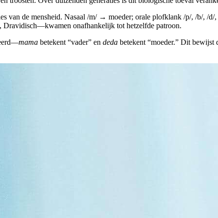
 troosten. Over duizenden generaties is dit biologische toeval veranker
les van de mensheid. Nasaal /m/ → moeder; orale plofklank /p/, /b/, /d/, 
, Dravidisch—kwamen onafhankelijk tot hetzelfde patroon.
keerd—
mama
betekent “vader” en
deda
betekent “moeder.” Dit bewijst