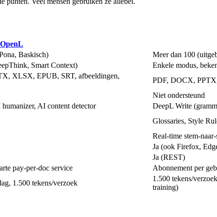
de punten. Veel mensen gebruiken ze allebei.
OpenL
 Pona, Baskisch)
Meer dan 100 (uitgeb
epThink, Smart Context)
Enkele modus, bekend
TX, XLSX, EPUB, SRT, afbeeldingen,
PDF, DOCX, PPTX
Niet ondersteund
 humanizer, AI content detector
DeepL Write (grammat
Glossaries, Style Ru
Real-time stem-naar-
Ja (ook Firefox, Edg
Ja (REST)
te pay-per-doc service
Abonnement per geb
1.500 tekens/verzoe
dag, 1.500 tekens/verzoek
training)