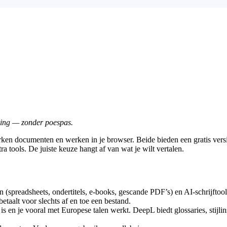
jking — zonder poespas.
rken documenten en werken in je browser. Beide bieden een gratis versi
a tools. De juiste keuze hangt af van wat je wilt vertalen.
en (spreadsheets, ondertitels, e-books, gescande PDF’s) en AI-schrijftoo
etaalt voor slechts af en toe een bestand.
t is en je vooral met Europese talen werkt. DeepL biedt glossaries, stij