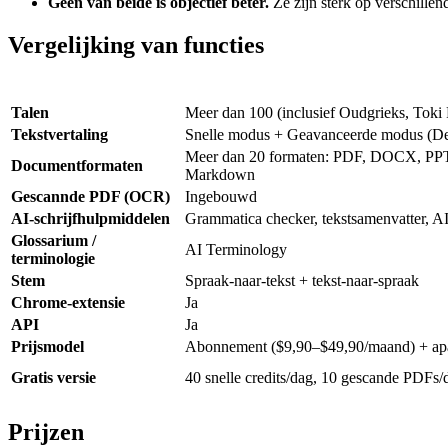
Geen van beide is objectief beter.
Ze zijn sterk op verschillen
Vergelijking van functies
Talen
Meer dan 100 (inclusief Oudgrieks, Toki
Tekstvertaling
Snelle modus + Geavanceerde modus (De
Meer dan 20 formaten: PDF, DOCX, PP
Documentformaten
Markdown
Gescannde PDF (OCR)
Ingebouwd
AI-schrijfhulpmiddelen
Grammatica checker, tekstsamenvatter, AI
Glossarium /
AI Terminology
terminologie
Stem
Spraak-naar-tekst + tekst-naar-spraak
Chrome-extensie
Ja
API
Ja
Prijsmodel
Abonnement ($9,90–$49,90/maand) + apar
Gratis versie
40 snelle credits/dag, 10 gescande PDFs/
Prijzen