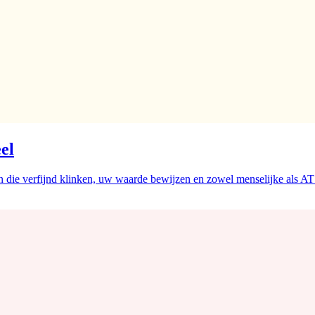
eel
ven die verfijnd klinken, uw waarde bewijzen en zowel menselijke als A