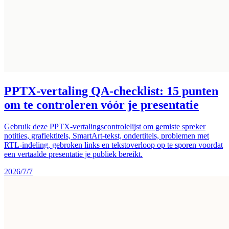
PPTX-vertaling QA-checklist: 15 punten
om te controleren vóór je presentatie
Gebruik deze PPTX-vertalingscontrolelijst om gemiste spreker
notities, grafiektitels, SmartArt-tekst, ondertitels, problemen met
RTL-indeling, gebroken links en tekstoverloop op te sporen voordat
een vertaalde presentatie je publiek bereikt.
2026/7/7