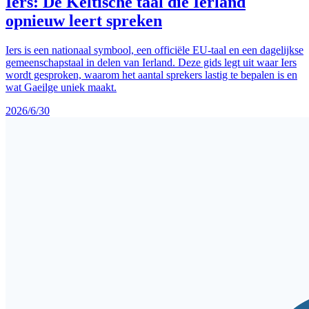
Iers: De Keltische taal die Ierland
opnieuw leert spreken
Iers is een nationaal symbool, een officiële EU-taal en een dagelijkse
gemeenschapstaal in delen van Ierland. Deze gids legt uit waar Iers
wordt gesproken, waarom het aantal sprekers lastig te bepalen is en
wat Gaeilge uniek maakt.
2026/6/30