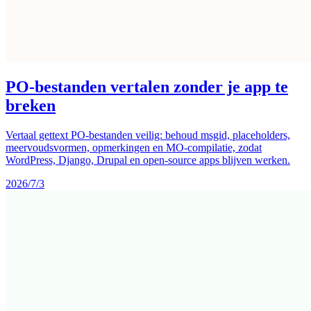
PO-bestanden vertalen zonder je app te
breken
Vertaal gettext PO-bestanden veilig: behoud msgid, placeholders,
meervoudsvormen, opmerkingen en MO-compilatie, zodat
WordPress, Django, Drupal en open-source apps blijven werken.
2026/7/3