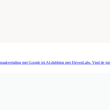
 spraakvertaling met Google tot AI-dubbing met ElevenLabs. Vind de jui