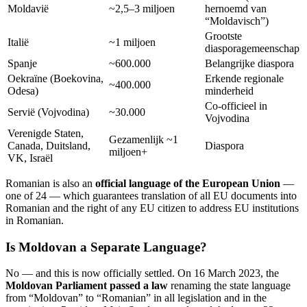
Moldavië
~2,5–3 miljoen
hernoemd van
“Moldavisch”)
Grootste
Italië
~1 miljoen
diasporagemeenschap
Spanje
~600.000
Belangrijke diaspora
Oekraïne (Boekovina,
Erkende regionale
~400.000
Odesa)
minderheid
Co-officieel in
Servië (Vojvodina)
~30.000
Vojvodina
Verenigde Staten,
Gezamenlijk ~1
Canada, Duitsland,
Diaspora
miljoen+
VK, Israël
Romanian is also an
official language of the European Union
—
one of 24 — which guarantees translation of all EU documents into
Romanian and the right of any EU citizen to address EU institutions
in Romanian.
Is Moldovan a Separate Language?
No — and this is now officially settled. On 16 March 2023, the
Moldovan Parliament passed a law
renaming the state language
from “Moldovan” to “Romanian” in all legislation and in the