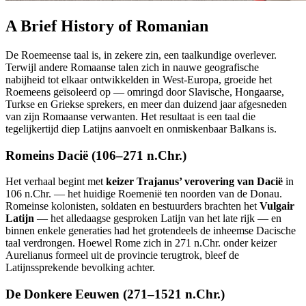
A Brief History of Romanian
De Roemeense taal is, in zekere zin, een taalkundige overlever.
Terwijl andere Romaanse talen zich in nauwe geografische
nabijheid tot elkaar ontwikkelden in West-Europa, groeide het
Roemeens geïsoleerd op — omringd door Slavische, Hongaarse,
Turkse en Griekse sprekers, en meer dan duizend jaar afgesneden
van zijn Romaanse verwanten. Het resultaat is een taal die
tegelijkertijd diep Latijns aanvoelt en onmiskenbaar Balkans is.
Romeins Dacië (106–271 n.Chr.)
Het verhaal begint met
keizer Trajanus’ verovering van Dacië
in
106 n.Chr. — het huidige Roemenië ten noorden van de Donau.
Romeinse kolonisten, soldaten en bestuurders brachten het
Vulgair
Latijn
— het alledaagse gesproken Latijn van het late rijk — en
binnen enkele generaties had het grotendeels de inheemse Dacische
taal verdrongen. Hoewel Rome zich in 271 n.Chr. onder keizer
Aurelianus formeel uit de provincie terugtrok, bleef de
Latijnssprekende bevolking achter.
De Donkere Eeuwen (271–1521 n.Chr.)