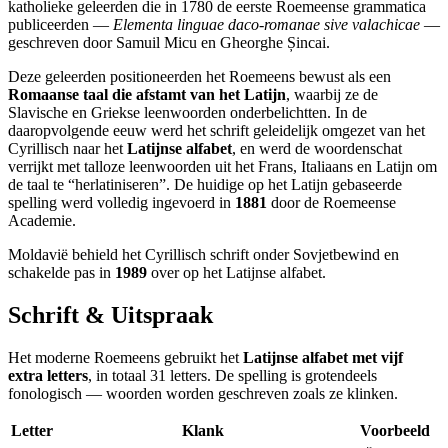
katholieke geleerden die in 1780 de eerste Roemeense grammatica
publiceerden —
Elementa linguae daco-romanae sive valachicae
—
geschreven door Samuil Micu en Gheorghe Șincai.
Deze geleerden positioneerden het Roemeens bewust als een
Romaanse taal die afstamt van het Latijn
, waarbij ze de
Slavische en Griekse leenwoorden onderbelichtten. In de
daaropvolgende eeuw werd het schrift geleidelijk omgezet van het
Cyrillisch naar het
Latijnse alfabet
, en werd de woordenschat
verrijkt met talloze leenwoorden uit het Frans, Italiaans en Latijn om
de taal te “herlatiniseren”. De huidige op het Latijn gebaseerde
spelling werd volledig ingevoerd in
1881
door de Roemeense
Academie.
Moldavië behield het Cyrillisch schrift onder Sovjetbewind en
schakelde pas in
1989
over op het Latijnse alfabet.
Schrift & Uitspraak
Het moderne Roemeens gebruikt het
Latijnse alfabet met vijf
extra letters
, in totaal 31 letters. De spelling is grotendeels
fonologisch — woorden worden geschreven zoals ze klinken.
Letter
Klank
Voorbeeld