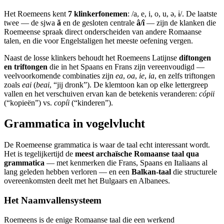
Het Roemeens kent
7 klinkerfonemen
: /a, e, i, o, u, ə, ɨ/. De laatste
twee — de sjwa
ă
en de gesloten centrale
â/î
— zijn de klanken die
Roemeense spraak direct onderscheiden van andere Romaanse
talen, en die voor Engelstaligen het meeste oefening vergen.
Naast de losse klinkers behoudt het Roemeens Latijnse
diftongen
en triftongen
die in het Spaans en Frans zijn vereenvoudigd —
veelvoorkomende combinaties zijn
ea
,
oa
,
ie
,
ia
, en zelfs triftongen
zoals
eai
(
beai
, “jij dronk”). De klemtoon kan op elke lettergreep
vallen en het verschuiven ervan kan de betekenis veranderen:
cópii
(“kopieën”) vs.
copíi
(“kinderen”).
Grammatica in vogelvlucht
De Roemeense grammatica is waar de taal echt interessant wordt.
Het is tegelijkertijd de
meest archaïsche Romaanse taal qua
grammatica
— met kenmerken die Frans, Spaans en Italiaans al
lang geleden hebben verloren — en een
Balkan-taal
die structurele
overeenkomsten deelt met het Bulgaars en Albanees.
Het Naamvallensysteem
Roemeens is de enige Romaanse taal die een werkend