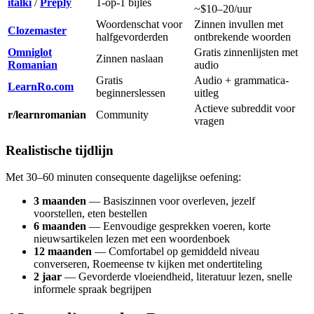
italki
/
Preply
1-op-1 bijles
~$10–20/uur
Woordenschat voor
Zinnen invullen met
Clozemaster
halfgevorderden
ontbrekende woorden
Omniglot
Gratis zinnenlijsten met
Zinnen naslaan
Romanian
audio
Gratis
Audio + grammatica-
LearnRo.com
beginnerslessen
uitleg
Actieve subreddit voor
r/learnromanian
Community
vragen
Realistische tijdlijn
Met 30–60 minuten consequente dagelijkse oefening:
3 maanden
— Basiszinnen voor overleven, jezelf
voorstellen, eten bestellen
6 maanden
— Eenvoudige gesprekken voeren, korte
nieuwsartikelen lezen met een woordenboek
12 maanden
— Comfortabel op gemiddeld niveau
converseren, Roemeense tv kijken met ondertiteling
2 jaar
— Gevorderde vloeiendheid, literatuur lezen, snelle
informele spraak begrijpen