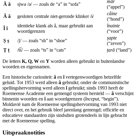
măr
Ă ă
sjwa /ə/ — zoals de “a” in “sofa”
(“appel”)
câine
Â â
gesloten centrale niet-geronde klinker /ɨ/
(“hond”)
identieke klank als â, maar gebruikt aan
înainte
Î î
woordgrenzen
(“voor”)
șapte
Ș ș
/ʃ/ — zoals “sh” in “shoe”
(“zeven”)
Ț ț
/t͡s/ — zoals “ts” in “cats”
țară
(“land”)
De letters
K, Q, W
en
Y
worden alleen gebruikt in buitenlandse
woorden en eigennamen.
Een historische curiositeit:
â
en
î
vertegenwoordigen hetzelfde
geluid. Tot 1953 werd alleen
â
gebruikt; onder de communistische
spellingshervorming werd alleen
î
gebruikt; sinds 1993 heeft de
Roemeense Academie een gemengd systeem hersteld —
â
verschijnt
binnenin woorden en
î
aan woordgrenzen (
început
, “begin”).
Moldavië nam de Roemeense spellingshervorming van 1993 niet
direct over, en het gebruik bleef jarenlang gemengd; officiële en
educatieve standaarden zijn sindsdien grotendeels in lijn gebracht
met de Roemeense spelling.
Uitspraaknotities