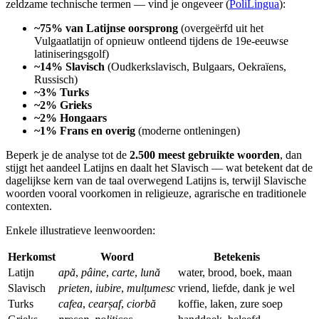
zeldzame technische termen — vind je ongeveer (
PoliLingua
):
~75% van Latijnse oorsprong
(overgeërfd uit het
Vulgaatlatijn of opnieuw ontleend tijdens de 19e-eeuwse
latiniseringsgolf)
~14% Slavisch
(Oudkerkslavisch, Bulgaars, Oekraïens,
Russisch)
~3% Turks
~2% Grieks
~2% Hongaars
~1% Frans en overig
(moderne ontleningen)
Beperk je de analyse tot de
2.500 meest gebruikte woorden
, dan
stijgt het aandeel Latijns en daalt het Slavisch — wat betekent dat de
dagelijkse kern van de taal overwegend Latijns is, terwijl Slavische
woorden vooral voorkomen in religieuze, agrarische en traditionele
contexten.
Enkele illustratieve leenwoorden:
Herkomst
Woord
Betekenis
Latijn
apă
,
pâine
,
carte
,
lună
water, brood, boek, maan
Slavisch
prieten
,
iubire
,
mulțumesc
vriend, liefde, dank je wel
Turks
cafea
,
cearșaf
,
ciorbă
koffie, laken, zure soep