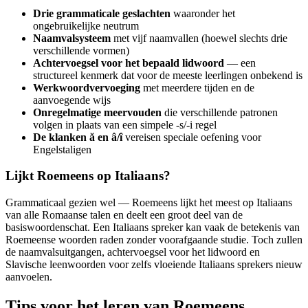
Drie grammaticale geslachten
waaronder het
ongebruikelijke neutrum
Naamvalsysteem
met vijf naamvallen (hoewel slechts drie
verschillende vormen)
Achtervoegsel voor het bepaald lidwoord
— een
structureel kenmerk dat voor de meeste leerlingen onbekend is
Werkwoordvervoeging
met meerdere tijden en de
aanvoegende wijs
Onregelmatige meervouden
die verschillende patronen
volgen in plaats van een simpele -s/-i regel
De klanken ă en â/î
vereisen speciale oefening voor
Engelstaligen
Lijkt Roemeens op Italiaans?
Grammaticaal gezien wel — Roemeens lijkt het meest op Italiaans
van alle Romaanse talen en deelt een groot deel van de
basiswoordenschat. Een Italiaans spreker kan vaak de betekenis van
Roemeense woorden raden zonder voorafgaande studie. Toch zullen
de naamvalsuitgangen, achtervoegsel voor het lidwoord en
Slavische leenwoorden voor zelfs vloeiende Italiaans sprekers nieuw
aanvoelen.
Tips voor het leren van Roemeens