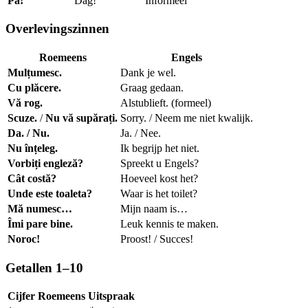
Pa!
Dag!
Informeel
Overlevingszinnen
Roemeens
Engels
Mulțumesc.
Dank je wel.
Cu plăcere.
Graag gedaan.
Vă rog.
Alstublieft. (formeel)
Scuze.
/
Nu vă supărați.
Sorry. / Neem me niet kwalijk.
Da. / Nu.
Ja. / Nee.
Nu înțeleg.
Ik begrijp het niet.
Vorbiți engleză?
Spreekt u Engels?
Cât costă?
Hoeveel kost het?
Unde este toaleta?
Waar is het toilet?
Mă numesc…
Mijn naam is…
Îmi pare bine.
Leuk kennis te maken.
Noroc!
Proost! / Succes!
Getallen 1–10
Cijfer
Roemeens
Uitspraak