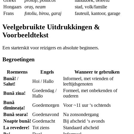
Grieks
prosop
,
politicos
handdoek, beleefd
Hongaars
oraș
,
neam
stad, volk/familie
Frans
fotoliu
,
birou
,
garaj
fauteuil, kantoor, garage
Veelgebruikte Uitdrukkingen &
Voorbeeldtekst
Een starterskit voor reizigers en absolute beginners.
Begroetingen
Roemeens
Engels
Wanneer te gebruiken
Bună!
/
Informeel, met vrienden of
Hoi / Hallo
Salut!
leeftijdsgenoten
Goedendag /
Formeel, met onbekenden of
Bună ziua!
Hallo
ouderen
Bună
Goedemorgen
Voor ~11 uur ‘s ochtends
dimineața!
Bună seara!
Goedenavond
Na zonsondergang
Noapte bună!
Goedenacht
Bij afscheid ‘s avonds
La revedere!
Tot ziens
Standaard afscheid