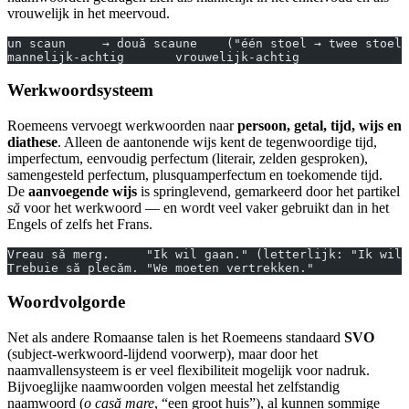
vrouwelijk in het meervoud.
un scaun     → două scaune    ("één stoel → twee stoele
mannelijk-achtig       vrouwelijk-achtig
Werkwoordsysteem
Roemeens vervoegt werkwoorden naar
persoon, getal, tijd, wijs en
diathese
. Alleen de aantonende wijs kent de tegenwoordige tijd,
imperfectum, eenvoudig perfectum (literair, zelden gesproken),
samengesteld perfectum, plusquamperfectum en toekomende tijd.
De
aanvoegende wijs
is springlevend, gemarkeerd door het partikel
să
voor het werkwoord — en wordt veel vaker gebruikt dan in het
Engels of zelfs het Frans.
Vreau să merg.     "Ik wil gaan." (letterlijk: "Ik wil 
Trebuie să plecăm. "We moeten vertrekken."
Woordvolgorde
Net als andere Romaanse talen is het Roemeens standaard
SVO
(subject-werkwoord-lijdend voorwerp), maar door het
naamvallensysteem is er veel flexibiliteit mogelijk voor nadruk.
Bijvoeglijke naamwoorden volgen meestal het zelfstandig
naamwoord (
o casă mare
, “een groot huis”), al kunnen sommige