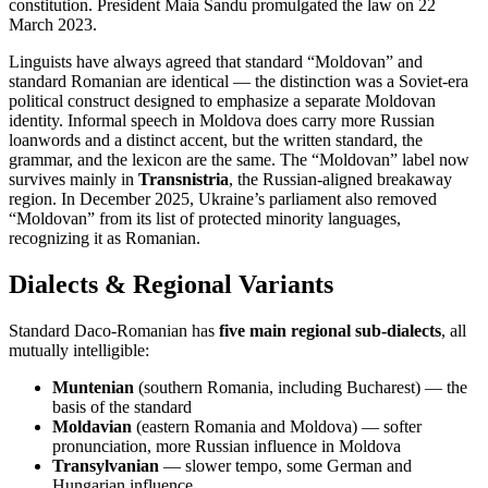
constitution. President Maia Sandu promulgated the law on 22
March 2023.
Linguists have always agreed that standard “Moldovan” and
standard Romanian are identical — the distinction was a Soviet-era
political construct designed to emphasize a separate Moldovan
identity. Informal speech in Moldova does carry more Russian
loanwords and a distinct accent, but the written standard, the
grammar, and the lexicon are the same. The “Moldovan” label now
survives mainly in
Transnistria
, the Russian-aligned breakaway
region. In December 2025, Ukraine’s parliament also removed
“Moldovan” from its list of protected minority languages,
recognizing it as Romanian.
Dialects & Regional Variants
Standard Daco-Romanian has
five main regional sub-dialects
, all
mutually intelligible:
Muntenian
(southern Romania, including Bucharest) — the
basis of the standard
Moldavian
(eastern Romania and Moldova) — softer
pronunciation, more Russian influence in Moldova
Transylvanian
— slower tempo, some German and
Hungarian influence