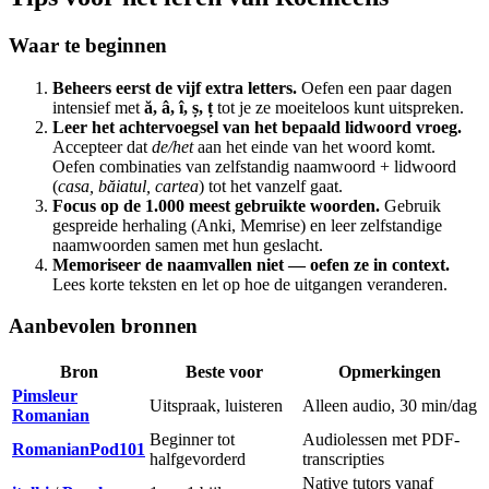
Waar te beginnen
Beheers eerst de vijf extra letters.
Oefen een paar dagen
intensief met
ă, â, î, ș, ț
tot je ze moeiteloos kunt uitspreken.
Leer het achtervoegsel van het bepaald lidwoord vroeg.
Accepteer dat
de/het
aan het einde van het woord komt.
Oefen combinaties van zelfstandig naamwoord + lidwoord
(
casa, băiatul, cartea
) tot het vanzelf gaat.
Focus op de 1.000 meest gebruikte woorden.
Gebruik
gespreide herhaling (Anki, Memrise) en leer zelfstandige
naamwoorden samen met hun geslacht.
Memoriseer de naamvallen niet — oefen ze in context.
Lees korte teksten en let op hoe de uitgangen veranderen.
Aanbevolen bronnen
Bron
Beste voor
Opmerkingen
Pimsleur
Uitspraak, luisteren
Alleen audio, 30 min/dag
Romanian
Beginner tot
Audiolessen met PDF-
RomanianPod101
halfgevorderd
transcripties
Native tutors vanaf