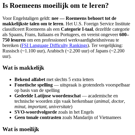
Is Roemeens moeilijk om te leren?
Voor Engelstaligen geldt:
nee — Roemeens behoort tot de
makkelijkste talen om te leren
. Het U.S. Foreign Service Institute
classificeert Roemeens als een
Categorie I-taal
, dezelfde categorie
als Spaans, Frans, Italiaans en Portugees, en vereist ongeveer
600–
750 lesuren
om een professioneel werkvaardigheidsniveau te
bereiken (
FSI Language Difficulty Rankings
). Ter vergelijking:
Russisch (~1.100 uur), Arabisch (~2.200 uur) of Japans (~2.200
uur).
Wat is makkelijk
Bekend alfabet
met slechts 5 extra letters
Fonetische spelling
— uitspraak is grotendeels voorspelbaar
op basis van de spelling
Gedeelde Latijnse woordenschat
— academische en
technische woorden zijn vaak herkenbaar (
animal
,
doctor
,
minut
,
important
,
universitate
)
SVO-woordvolgorde
zoals in het Engels
Geen tonale contrasten
zoals Mandarijn of Vietnamees
Wat is moeilijk