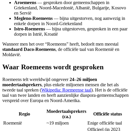
Aroemeens
— gesproken door gemeenschappen in
Griekenland, Noord-Macedonië, Albanië, Bulgarije, Kosovo
en Servië
Megleno-Roemeens
— bijna uitgestorven, nog aanwezig in
enkele dorpen in Noord-Griekenland
Istro-Roemeens
— bijna uitgestorven, gesproken in een paar
dorpen in Istrië, Kroatië
Wanneer men het over “Roemeens” heeft, bedoelt men meestal
standaard Daco-Roemeens
, de officiële taal van Roemenië en
Moldavië.
Waar Roemeens wordt gesproken
Roemeens telt wereldwijd ongeveer
24–26 miljoen
moedertaalsprekers
, plus enkele miljoenen mensen die het als
tweede taal spreken (
Wikipedia: Roemeense taal
). Het is de officiële
taal van twee landen en heeft aanzienlijke diaspora-gemeenschappen
verspreid over Europa en Noord-Amerika.
Moedertaalsprekers
Regio
Officiële status
(ca.)
Roemenië
~19 miljoen
Enige officiële taal
Officieel (in 2023