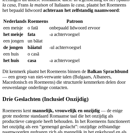
la casa
, Frans
la maison
of Italiaans
la casa
, plaatst het Roemeens
het bepaald lidwoord
achteraan het zelfstandig naamwoord
:
Nederlands
Roemeens
Patroon
een meisje
o fată
onbepaald lidwoord ervoor
het meisje
fata
-a achtervoegsel
een jongen
un băiat
de jongen
băiatul
-ul achtervoegsel
een huis
o casă
het huis
casa
-a achtervoegsel
Dit kenmerk plaatst het Roemeens binnen de
Balkan Sprachbund
— een groep van niet-verwante talen (Bulgaars, Albanees,
Macedonisch en Roemeens) die structurele kenmerken delen door
eeuwenlange onderlinge contacten.
Drie Geslachten (Inclusief Onzijdig)
Roemeens kent
mannelijk, vrouwelijk en onzijdig
— de enige
grote moderne standaard Romaanse taal die het onzijdig als
productieve categorie heeft behouden. In het Roemeens functioneert
het onzijdig als een “gemengd geslacht”: onzijdige zelfstandige
naamwoorden gedragen zich als mannelijk in het enkelvoud en als