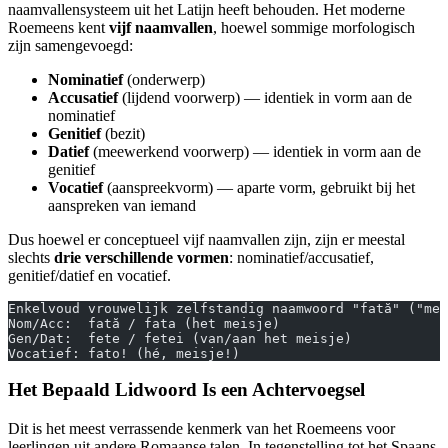
naamvallensysteem uit het Latijn heeft behouden. Het moderne
Roemeens kent
vijf naamvallen
, hoewel sommige morfologisch
zijn samengevoegd:
Nominatief
(onderwerp)
Accusatief
(lijdend voorwerp) — identiek in vorm aan de
nominatief
Genitief
(bezit)
Datief
(meewerkend voorwerp) — identiek in vorm aan de
genitief
Vocatief
(aanspreekvorm) — aparte vorm, gebruikt bij het
aanspreken van iemand
Dus hoewel er conceptueel vijf naamvallen zijn, zijn er meestal
slechts
drie verschillende vormen
: nominatief/accusatief,
genitief/datief en vocatief.
Enkelvoud vrouwelijk zelfstandig naamwoord "fată" ("mei
Nom/Acc:  fată / fata (het meisje)
Gen/Dat:  fete / fetei (van/aan het meisje)
Vocatief: fato! (hé, meisje!)
Het Bepaald Lidwoord Is een Achtervoegsel
Dit is het meest verrassende kenmerk van het Roemeens voor
leerlingen uit andere Romaanse talen. In tegenstelling tot het Spaans