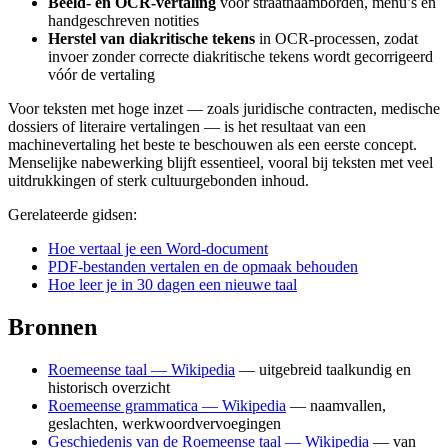
Beeld- en OCR-vertaling
voor straatnaamborden, menu’s en
handgeschreven notities
Herstel van diakritische tekens
in OCR-processen, zodat
invoer zonder correcte diakritische tekens wordt gecorrigeerd
vóór de vertaling
Voor teksten met hoge inzet — zoals juridische contracten, medische
dossiers of literaire vertalingen — is het resultaat van een
machinevertaling het beste te beschouwen als een eerste concept.
Menselijke nabewerking blijft essentieel, vooral bij teksten met veel
uitdrukkingen of sterk cultuurgebonden inhoud.
Gerelateerde gidsen:
Hoe vertaal je een Word-document
PDF-bestanden vertalen en de opmaak behouden
Hoe leer je in 30 dagen een nieuwe taal
Bronnen
Roemeense taal — Wikipedia
— uitgebreid taalkundig en
historisch overzicht
Roemeense grammatica — Wikipedia
— naamvallen,
geslachten, werkwoordvervoegingen
Geschiedenis van de Roemeense taal — Wikipedia
— van