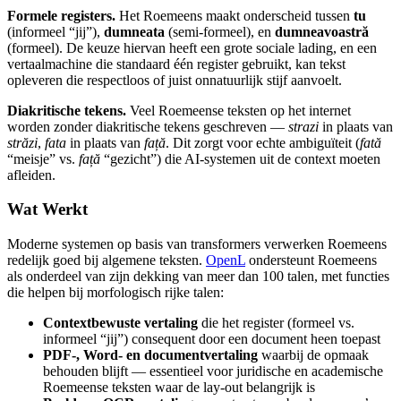
Formele registers.
Het Roemeens maakt onderscheid tussen
tu
(informeel “jij”),
dumneata
(semi-formeel), en
dumneavoastră
(formeel). De keuze hiervan heeft een grote sociale lading, en een
vertaalmachine die standaard één register gebruikt, kan tekst
opleveren die respectloos of juist onnatuurlijk stijf aanvoelt.
Diakritische tekens.
Veel Roemeense teksten op het internet
worden zonder diakritische tekens geschreven —
strazi
in plaats van
străzi
,
fata
in plaats van
față
. Dit zorgt voor echte ambiguïteit (
fată
“meisje” vs.
față
“gezicht”) die AI-systemen uit de context moeten
afleiden.
Wat Werkt
Moderne systemen op basis van transformers verwerken Roemeens
redelijk goed bij algemene teksten.
OpenL
ondersteunt Roemeens
als onderdeel van zijn dekking van meer dan 100 talen, met functies
die helpen bij morfologisch rijke talen:
Contextbewuste vertaling
die het register (formeel vs.
informeel “jij”) consequent door een document heen toepast
PDF-, Word- en documentvertaling
waarbij de opmaak
behouden blijft — essentieel voor juridische en academische
Roemeense teksten waar de lay-out belangrijk is