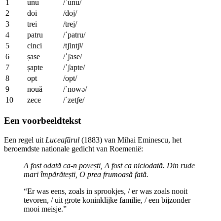
1
unu
/ˈunu/
2
doi
/doj/
3
trei
/trej/
4
patru
/ˈpatru/
5
cinci
/tʃintʃʲ/
6
șase
/ˈʃase/
7
șapte
/ˈʃapte/
8
opt
/opt/
9
nouă
/ˈnowə/
10
zece
/ˈzetʃe/
Een voorbeeldtekst
Een regel uit
Luceafărul
(1883) van Mihai Eminescu, het
beroemdste nationale gedicht van Roemenië:
A fost odată ca-n povești,
A fost ca niciodată.
Din rude
mari împărătești,
O prea frumoasă fată.
“Er was eens, zoals in sprookjes, / er was zoals nooit
tevoren, / uit grote koninklijke familie, / een bijzonder
mooi meisje.”