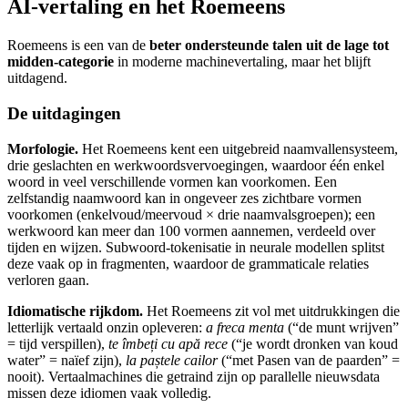
AI-vertaling en het Roemeens
Roemeens is een van de
beter ondersteunde talen uit de lage tot
midden-categorie
in moderne machinevertaling, maar het blijft
uitdagend.
De uitdagingen
Morfologie.
Het Roemeens kent een uitgebreid naamvallensysteem,
drie geslachten en werkwoordsvervoegingen, waardoor één enkel
woord in veel verschillende vormen kan voorkomen. Een
zelfstandig naamwoord kan in ongeveer zes zichtbare vormen
voorkomen (enkelvoud/meervoud × drie naamvalsgroepen); een
werkwoord kan meer dan 100 vormen aannemen, verdeeld over
tijden en wijzen. Subwoord-tokenisatie in neurale modellen splitst
deze vaak op in fragmenten, waardoor de grammaticale relaties
verloren gaan.
Idiomatische rijkdom.
Het Roemeens zit vol met uitdrukkingen die
letterlijk vertaald onzin opleveren:
a freca menta
(“de munt wrijven”
= tijd verspillen),
te îmbeți cu apă rece
(“je wordt dronken van koud
water” = naïef zijn),
la paștele cailor
(“met Pasen van de paarden” =
nooit). Vertaalmachines die getraind zijn op parallelle nieuwsdata
missen deze idiomen vaak volledig.