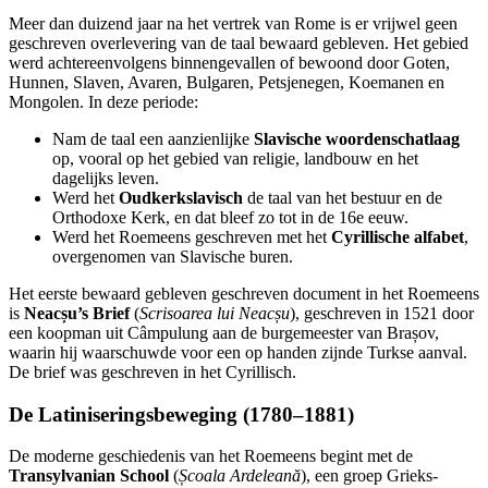
Meer dan duizend jaar na het vertrek van Rome is er vrijwel geen
geschreven overlevering van de taal bewaard gebleven. Het gebied
werd achtereenvolgens binnengevallen of bewoond door Goten,
Hunnen, Slaven, Avaren, Bulgaren, Petsjenegen, Koemanen en
Mongolen. In deze periode:
Nam de taal een aanzienlijke
Slavische woordenschatlaag
op, vooral op het gebied van religie, landbouw en het
dagelijks leven.
Werd het
Oudkerkslavisch
de taal van het bestuur en de
Orthodoxe Kerk, en dat bleef zo tot in de 16e eeuw.
Werd het Roemeens geschreven met het
Cyrillische alfabet
,
overgenomen van Slavische buren.
Het eerste bewaard gebleven geschreven document in het Roemeens
is
Neacșu’s Brief
(
Scrisoarea lui Neacșu
), geschreven in 1521 door
een koopman uit Câmpulung aan de burgemeester van Brașov,
waarin hij waarschuwde voor een op handen zijnde Turkse aanval.
De brief was geschreven in het Cyrillisch.
De Latiniseringsbeweging (1780–1881)
De moderne geschiedenis van het Roemeens begint met de
Transylvanian School
(
Școala Ardeleană
), een groep Grieks-