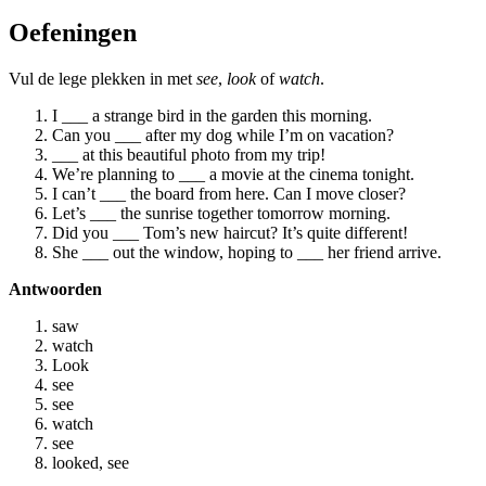
Oefeningen
Vul de lege plekken in met
see
,
look
of
watch
.
I ___ a strange bird in the garden this morning.
Can you ___ after my dog while I’m on vacation?
___ at this beautiful photo from my trip!
We’re planning to ___ a movie at the cinema tonight.
I can’t ___ the board from here. Can I move closer?
Let’s ___ the sunrise together tomorrow morning.
Did you ___ Tom’s new haircut? It’s quite different!
She ___ out the window, hoping to ___ her friend arrive.
Antwoorden
saw
watch
Look
see
see
watch
see
looked, see