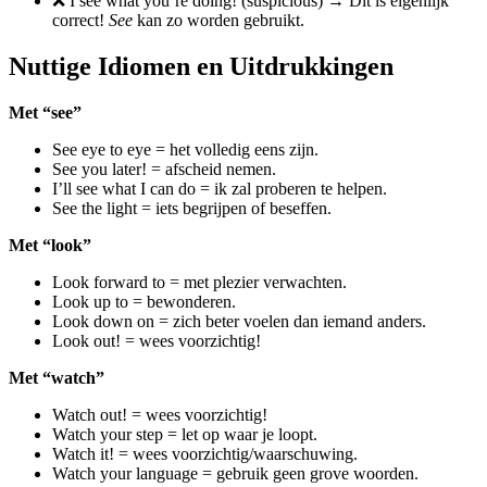
❌ I see what you’re doing! (suspicious) → Dit is eigenlijk
correct!
See
kan zo worden gebruikt.
Nuttige Idiomen en Uitdrukkingen
Met “see”
See eye to eye = het volledig eens zijn.
See you later! = afscheid nemen.
I’ll see what I can do = ik zal proberen te helpen.
See the light = iets begrijpen of beseffen.
Met “look”
Look forward to = met plezier verwachten.
Look up to = bewonderen.
Look down on = zich beter voelen dan iemand anders.
Look out! = wees voorzichtig!
Met “watch”
Watch out! = wees voorzichtig!
Watch your step = let op waar je loopt.
Watch it! = wees voorzichtig/waarschuwing.
Watch your language = gebruik geen grove woorden.