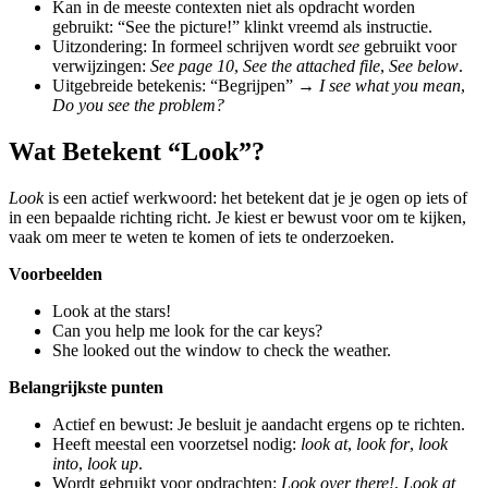
Kan in de meeste contexten niet als opdracht worden
gebruikt: “See the picture!” klinkt vreemd als instructie.
Uitzondering: In formeel schrijven wordt
see
gebruikt voor
verwijzingen:
See page 10
,
See the attached file
,
See below
.
Uitgebreide betekenis: “Begrijpen” →
I see what you mean
,
Do you see the problem?
Wat Betekent “Look”?
Look
is een actief werkwoord: het betekent dat je je ogen op iets of
in een bepaalde richting richt. Je kiest er bewust voor om te kijken,
vaak om meer te weten te komen of iets te onderzoeken.
Voorbeelden
Look at the stars!
Can you help me look for the car keys?
She looked out the window to check the weather.
Belangrijkste punten
Actief en bewust: Je besluit je aandacht ergens op te richten.
Heeft meestal een voorzetsel nodig:
look at
,
look for
,
look
into
,
look up
.
Wordt gebruikt voor opdrachten:
Look over there!
,
Look at