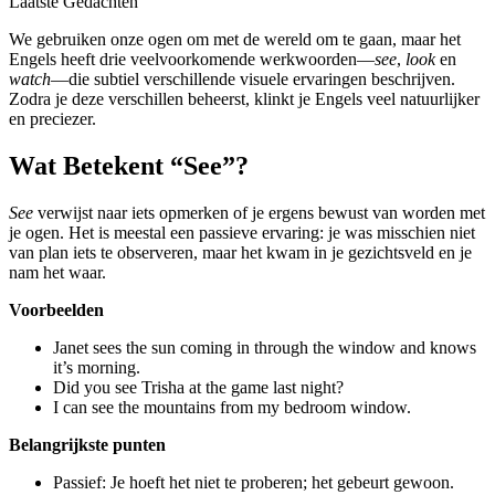
Laatste Gedachten
We gebruiken onze ogen om met de wereld om te gaan, maar het
Engels heeft drie veelvoorkomende werkwoorden—
see
,
look
en
watch
—die subtiel verschillende visuele ervaringen beschrijven.
Zodra je deze verschillen beheerst, klinkt je Engels veel natuurlijker
en preciezer.
Wat Betekent “See”?
See
verwijst naar iets opmerken of je ergens bewust van worden met
je ogen. Het is meestal een passieve ervaring: je was misschien niet
van plan iets te observeren, maar het kwam in je gezichtsveld en je
nam het waar.
Voorbeelden
Janet sees the sun coming in through the window and knows
it’s morning.
Did you see Trisha at the game last night?
I can see the mountains from my bedroom window.
Belangrijkste punten
Passief: Je hoeft het niet te proberen; het gebeurt gewoon.