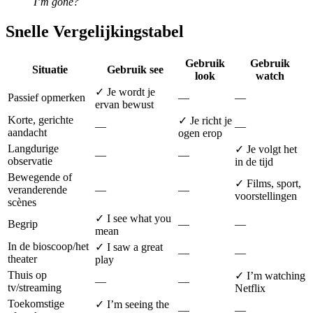
I’m gone?
Snelle Vergelijkingstabel
Gebruik
Gebruik
Situatie
Gebruik see
look
watch
✓ Je wordt je
Passief opmerken
—
—
ervan bewust
Korte, gerichte
✓ Je richt je
—
—
aandacht
ogen erop
Langdurige
✓ Je volgt het
—
—
observatie
in de tijd
Bewegende of
✓ Films, sport,
veranderende
—
—
voorstellingen
scènes
✓ I see what you
Begrip
—
—
mean
In de bioscoop/het
✓ I saw a great
—
—
theater
play
Thuis op
✓ I’m watching
—
—
tv/streaming
Netflix
Toekomstige
✓ I’m seeing the
—
—