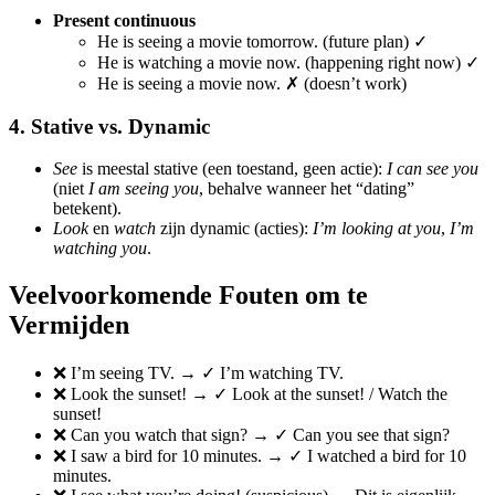
Present continuous
He is seeing a movie tomorrow. (future plan) ✓
He is watching a movie now. (happening right now) ✓
He is seeing a movie now. ✗ (doesn’t work)
4. Stative vs. Dynamic
See
is meestal stative (een toestand, geen actie):
I can see you
(niet
I am seeing you
, behalve wanneer het “dating”
betekent).
Look
en
watch
zijn dynamic (acties):
I’m looking at you
,
I’m
watching you
.
Veelvoorkomende Fouten om te
Vermijden
❌ I’m seeing TV. → ✓ I’m watching TV.
❌ Look the sunset! → ✓ Look at the sunset! / Watch the
sunset!
❌ Can you watch that sign? → ✓ Can you see that sign?
❌ I saw a bird for 10 minutes. → ✓ I watched a bird for 10
minutes.