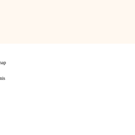
hap
nis