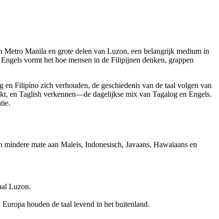
l van Metro Manila en grote delen van Luzon, een belangrijk medium in
 Engels vormt het hoe mensen in de Filipijnen denken, grappen
og en Filipino zich verhouden, de geschiedenis van de taal volgen van
maakt, en Taglish verkennen—de dagelijkse mix van Tagalog en Engels.
tie.
n in mindere mate aan Maleis, Indonesisch, Javaans, Hawaïaans en
aal Luzon.
Europa houden de taal levend in het buitenland.