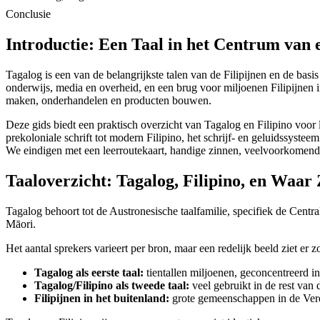
Conclusie
Introductie: Een Taal in het Centrum va
Tagalog is een van de belangrijkste talen van de Filipijnen en de basi
onderwijs, media en overheid, en een brug voor miljoenen Filipijnen
maken, onderhandelen en producten bouwen.
Deze gids biedt een praktisch overzicht van Tagalog en Filipino voor 
prekoloniale schrift tot modern Filipino, het schrijf- en geluidssys
We eindigen met een leerroutekaart, handige zinnen, veelvoorkomende
Taaloverzicht: Tagalog, Filipino, en Waa
Tagalog behoort tot de Austronesische taalfamilie, specifiek de Centr
Māori.
Het aantal sprekers varieert per bron, maar een redelijk beeld ziet er zo
Tagalog als eerste taal:
tientallen miljoenen, geconcentreer
Tagalog/Filipino als tweede taal:
veel gebruikt in de rest van d
Filipijnen in het buitenland:
grote gemeenschappen in de Vere