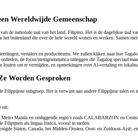
n een Wereldwijde Gemeenschap
s van de nationale taal van het land, Filipino. Het is de dagelijkse taa
 in het buitenland die over de hele wereld wonen en werken. Samen met
leerlingen, vertalers en productteams. We zullen kijken naar hoe Tagal
teem ontleden, de focus/stemgrammatica uitleggen die Tagalog speciaal 
 fouten om te vermijden, en opmerkingen over AI-vertaling en lokalisa
r Ze Worden Gesproken
ale Filippijnse subgroep. Het is verwant aan andere Filippijnse talen e
 uit:
d in Metro Manila en omliggende regio’s zoals CALABARZON en Centr
e Filipijnen als lingua franca, vooral in steden.
nigde Staten, Canada, het Midden-Oosten, Oost- en Zuidoost-Azië, en 