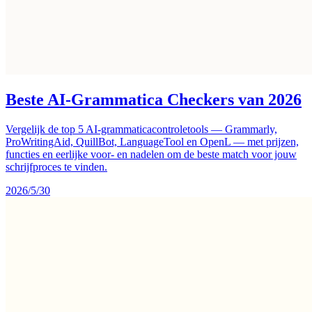
Beste AI-Grammatica Checkers van 2026
Vergelijk de top 5 AI-grammaticacontroletools — Grammarly,
ProWritingAid, QuillBot, LanguageTool en OpenL — met prijzen,
functies en eerlijke voor- en nadelen om de beste match voor jouw
schrijfproces te vinden.
2026/5/30