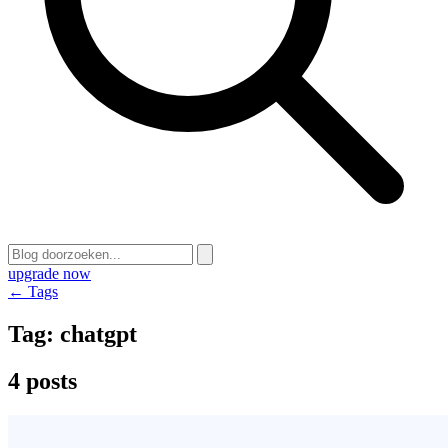
upgrade now
← Tags
Tag:
chatgpt
4 posts