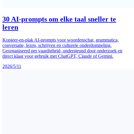
30 AI-prompts om elke taal sneller te
leren
Kopieer-en-plak AI-prompts voor woordenschat, grammatica,
conversatie, lezen, schrijven en culturele onderdompeling.
Georganiseerd per vaardigheid, ondersteund door onderzoek en
direct klaar voor gebruik met ChatGPT, Claude of Gemini.
2026/5/11