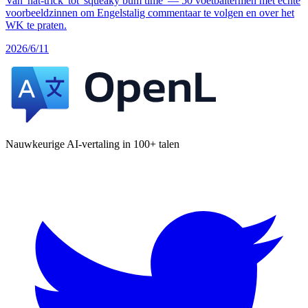
Van 'hat-trick' tot 'squeaky bum time' — 50 voetbaltermen met echte
voorbeeldzinnen om Engelstalig commentaar te volgen en over het
WK te praten.
2026/6/11
Nauwkeurige AI-vertaling in 100+ talen