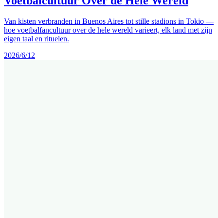
Voetbalcultuur Over de Hele Wereld
Van kisten verbranden in Buenos Aires tot stille stadions in Tokio —
hoe voetbalfancultuur over de hele wereld varieert, elk land met zijn
eigen taal en rituelen.
2026/6/12