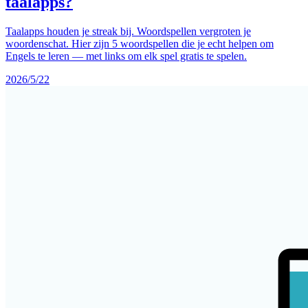
taalapps?
Taalapps houden je streak bij. Woordspellen vergroten je
woordenschat. Hier zijn 5 woordspellen die je echt helpen om
Engels te leren — met links om elk spel gratis te spelen.
2026/5/22