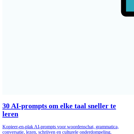
30 AI-prompts om elke taal sneller te
leren
Kopieer-en-plak AI-prompts voor woordenschat, grammatica,
conversatie, lezen, schrijven en culturele onderdompeling.