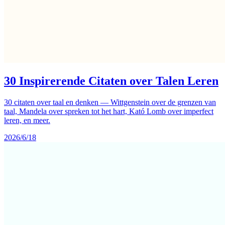
30 Inspirerende Citaten over Talen Leren
30 citaten over taal en denken — Wittgenstein over de grenzen van
taal, Mandela over spreken tot het hart, Kató Lomb over imperfect
leren, en meer.
2026/6/18