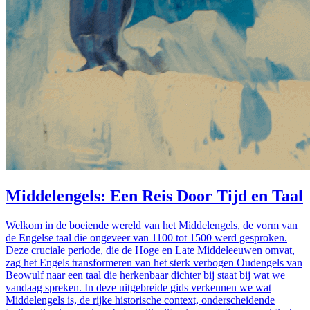
Middelengels: Een Reis Door Tijd en Taal
Welkom in de boeiende wereld van het Middelengels, de vorm van
de Engelse taal die ongeveer van 1100 tot 1500 werd gesproken.
Deze cruciale periode, die de Hoge en Late Middeleeuwen omvat,
zag het Engels transformeren van het sterk verbogen Oudengels van
Beowulf naar een taal die herkenbaar dichter bij staat bij wat we
vandaag spreken. In deze uitgebreide gids verkennen we wat
Middelengels is, de rijke historische context, onderscheidende