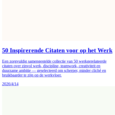
50 Inspirerende Citaten voor op het Werk
Een zorgvuldig samengestelde collectie van 50 werkgerelateerde
citaten over zinvol werk, discipline, teamwork, creativiteit en
duurzame ambitie — geselecteerd om scherper, minder cliché en
bruikbaarder te zijn op de werkvloer.
2026/4/14