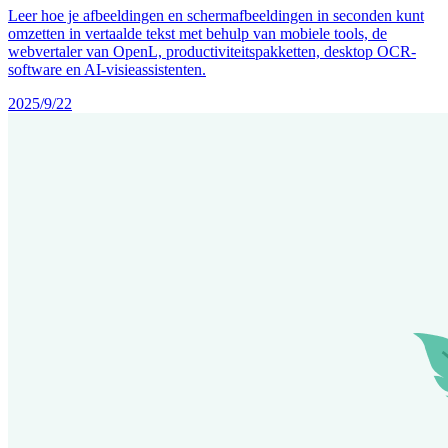
Leer hoe je afbeeldingen en schermafbeeldingen in seconden kunt
omzetten in vertaalde tekst met behulp van mobiele tools, de
webvertaler van OpenL, productiviteitspakketten, desktop OCR-
software en AI-visieassistenten.
2025/9/22