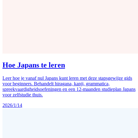
Hoe Japans te leren
Leer hoe je vanaf nul Japans kunt leren met deze stapsgewijze gids
voor beginners. Behandelt hiragana, kanji, grammatica,
spreekvaardigheidsoefeningen en een 12-maanden studieplan Japans
voor zelfstudie thuis.
2026/1/14