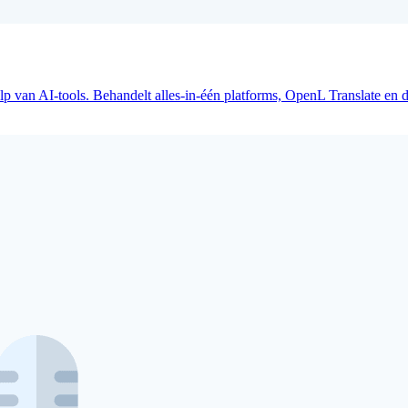
ulp van AI-tools. Behandelt alles-in-één platforms, OpenL Translate 