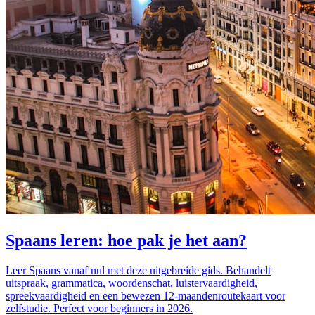
Spaans leren: hoe pak je het aan?
Leer Spaans vanaf nul met deze uitgebreide gids. Behandelt
uitspraak, grammatica, woordenschat, luistervaardigheid,
spreekvaardigheid en een bewezen 12-maandenroutekaart voor
zelfstudie. Perfect voor beginners in 2026.