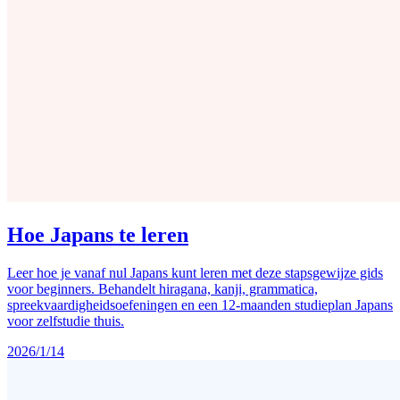
Hoe Japans te leren
Leer hoe je vanaf nul Japans kunt leren met deze stapsgewijze gids
voor beginners. Behandelt hiragana, kanji, grammatica,
spreekvaardigheidsoefeningen en een 12-maanden studieplan Japans
voor zelfstudie thuis.
2026/1/14