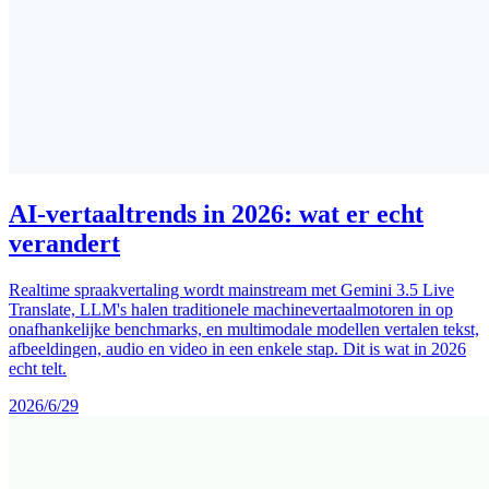
AI-vertaaltrends in 2026: wat er echt
verandert
Realtime spraakvertaling wordt mainstream met Gemini 3.5 Live
Translate, LLM's halen traditionele machinevertaalmotoren in op
onafhankelijke benchmarks, en multimodale modellen vertalen tekst,
afbeeldingen, audio en video in een enkele stap. Dit is wat in 2026
echt telt.
2026/6/29