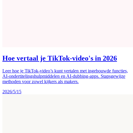
Hoe vertaal je TikTok-video's in 2026
Leer hoe je TikTok-video’s kunt vertalen met ingebouwde functies,
AI-ondertitelingshulpmiddelen en AI-dubbing-apps. Stapsgewijze
methoden voor zowel kijkers als makers.
2026/5/15