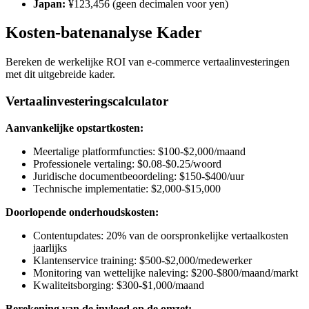
Japan:
¥123,456 (geen decimalen voor yen)
Kosten-batenanalyse Kader
Bereken de werkelijke ROI van e-commerce vertaalinvesteringen
met dit uitgebreide kader.
Vertaalinvesteringscalculator
Aanvankelijke opstartkosten:
Meertalige platformfuncties: $100-$2,000/maand
Professionele vertaling: $0.08-$0.25/woord
Juridische documentbeoordeling: $150-$400/uur
Technische implementatie: $2,000-$15,000
Doorlopende onderhoudskosten:
Contentupdates: 20% van de oorspronkelijke vertaalkosten
jaarlijks
Klantenservice training: $500-$2,000/medewerker
Monitoring van wettelijke naleving: $200-$800/maand/markt
Kwaliteitsborging: $300-$1,000/maand
Berekening van de invloed op de omzet: