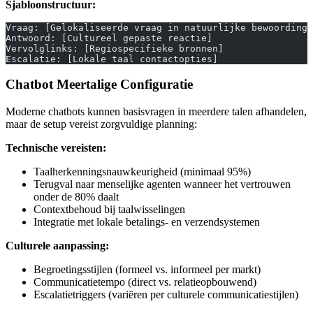
Sjabloonstructuur:
Vraag: [Gelokaliseerde vraag in natuurlijke bewoording]
Antwoord: [Cultureel gepaste reactie]
Vervolglinks: [Regiospecifieke bronnen]
Escalatie: [Lokale taal contactopties]
Chatbot Meertalige Configuratie
Moderne chatbots kunnen basisvragen in meerdere talen afhandelen,
maar de setup vereist zorgvuldige planning:
Technische vereisten:
Taalherkenningsnauwkeurigheid (minimaal 95%)
Terugval naar menselijke agenten wanneer het vertrouwen
onder de 80% daalt
Contextbehoud bij taalwisselingen
Integratie met lokale betalings- en verzendsystemen
Culturele aanpassing:
Begroetingsstijlen (formeel vs. informeel per markt)
Communicatietempo (direct vs. relatieopbouwend)
Escalatietriggers (variëren per culturele communicatiestijlen)