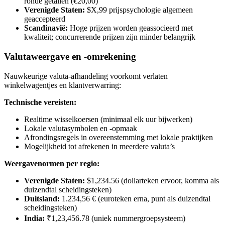
ronde getallen (€20,00)
Verenigde Staten:
$X,99 prijspsychologie algemeen
geaccepteerd
Scandinavië:
Hoge prijzen worden geassocieerd met
kwaliteit; concurrerende prijzen zijn minder belangrijk
Valutaweergave en -omrekening
Nauwkeurige valuta-afhandeling voorkomt verlaten
winkelwagentjes en klantverwarring:
Technische vereisten:
Realtime wisselkoersen (minimaal elk uur bijwerken)
Lokale valutasymbolen en -opmaak
Afrondingsregels in overeenstemming met lokale praktijken
Mogelijkheid tot afrekenen in meerdere valuta’s
Weergavenormen per regio:
Verenigde Staten:
$1,234.56 (dollarteken ervoor, komma als
duizendtal scheidingsteken)
Duitsland:
1.234,56 € (euroteken erna, punt als duizendtal
scheidingsteken)
India:
₹1,23,456.78 (uniek nummergroepsysteem)