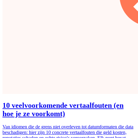
10 veelvoorkomende vertaalfouten (en
hoe je ze voorkomt)
Van idiomen die de grens niet overleven tot datumformaten die data
beschadigen: hier zijn 10 concrete vertaalfouten die geld kosten,
reputaties schaden en echte risico's veroorzaken. Elk punt bevat