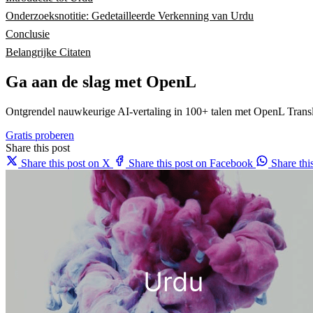
Onderzoeksnotitie: Gedetailleerde Verkenning van Urdu
Conclusie
Belangrijke Citaten
Ga aan de slag met OpenL
Ontgrendel nauwkeurige AI-vertaling in 100+ talen met OpenL Transl
Gratis proberen
Share this post
Share this post on X
Share this post on Facebook
Share th