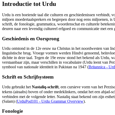
Introductie tot Urdu
Urdu is een boeiende taal die culturen en geschiedenissen verbindt, vo
miljoen moedertaalsprekers en begrepen door nog eens miljoenen, is Urd
schrift, de fonologie, grammatica, woordenschat en culturele beteken
deuren naar een levendig cultureel erfgoed en communicatie met een
Geschiedenis en Oorsprong
Urdu ontstond in de 12e eeuw na Christus in het noordwesten van Ind
linguïstische brug. Vroege vormen werden Hindvi genoemd, beïnvloed
dichtte in deze taal. Tegen de 19e eeuw stond het bekend als Urdu, w
verstaanbaar zijn, maar verschillen in vocabulaire (Urdu leent van Pe
symbool van nationale identiteit in Pakistan na 1947 (
Britannica - Ur
Schrift en Schrijfsysteem
Urdu gebruikt het
Nastaliq-schrift
, een cursieve vorm van het Perzisc
tekens (airaabs) boven of onder medeklinkers, omdat het een abjad-schrift i
verbinden met de volgende letter. Nastaliq staat bekend om zijn esthe
(Salam) (
UrduPod101 - Urdu Grammar Overview
).
Fonologie