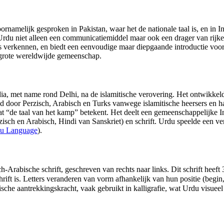
ornamelijk gesproken in Pakistan, waar het de nationale taal is, en in I
u niet alleen een communicatiemiddel maar ook een drager van rijke lite
is verkennen, en biedt een eenvoudige maar diepgaande introductie voo
 grote wereldwijde gemeenschap.
ia, met name rond Delhi, na de islamitische verovering. Het ontwikkeld
 door Perzisch, Arabisch en Turks vanwege islamitische heersers en h
at “de taal van het kamp” betekent. Het deelt een gemeenschappelijke I
rzisch en Arabisch, Hindi van Sanskriet) en schrift. Urdu speelde een v
du Language
).
h-Arabische schrift, geschreven van rechts naar links. Dit schrift heeft
s. Letters veranderen van vorm afhankelijk van hun positie (begin, midden, ei
tische aantrekkingskracht, vaak gebruikt in kalligrafie, wat Urdu visue