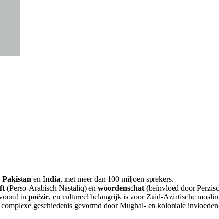
n
Pakistan
en
India
, met meer dan 100 miljoen sprekers.
ft
(Perso-Arabisch Nastaliq) en
woordenschat
(beïnvloed door Perzisc
 vooral in
poëzie
, en cultureel belangrijk is voor Zuid-Aziatische moslim
en complexe geschiedenis gevormd door Mughal- en koloniale invloeden