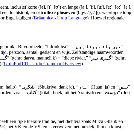
clusief korte ([ə], [ɪ], [ʊ]) en lange ([aː], [iː], [uː], [eː], [oː], [ɛː],
et een luchtstoot, en
retroflexe plosieven
(bijv. /ʈ/, /ɖ/), waarbij de tong
oor Engelstaligen (
Britannica - Urdu Language
). Hoewel regionale
bruikt. Bijvoorbeeld, “I drink tea” is “
میں چائے پیتا ہوں
”
tijd, persoon, aantal, geslacht en wijs. Zelfstandige naamwoorden
گہرا
” (gehra darya, mannelijk) = “diepe rivier,” “
گہری نہر
” (gehri
) (
UrduPod101 - Urdu Grammar Overview
).
m, hallo), “
شکریہ
” (Shukriya, dank je), “
ہاں
” (Haan, ja) en “
نہیں
”
orden, zoals “
کتاب
” (kitab, boek, uit het Arabisch) en “
دوست
” (dost,
eft een rijke literaire traditie, met dichters zoals Mirza Ghalib en
AE, het VK en de VS, en is verweven met muziek, film en kunst,