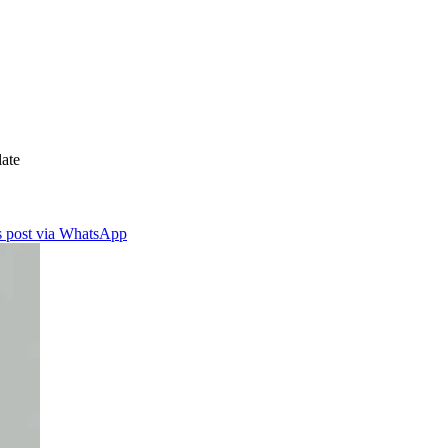
ate
is post via WhatsApp