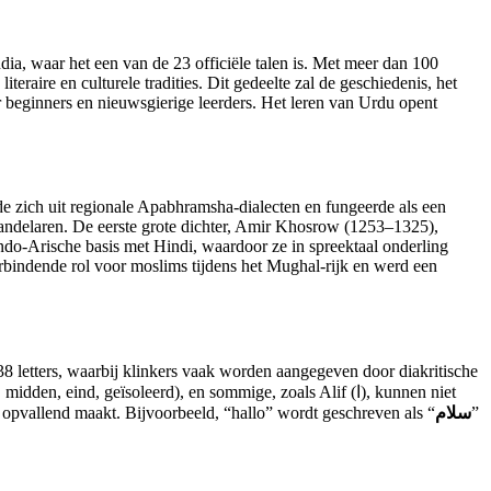
ndia, waar het een van de 23 officiële talen is. Met meer dan 100
raire en culturele tradities. Dit gedeelte zal de geschiedenis, het
r beginners en nieuwsgierige leerders. Het leren van Urdu opent
e zich uit regionale Apabhramsha-dialecten en fungeerde als een
andelaren. De eerste grote dichter, Amir Khosrow (1253–1325),
ndo-Arische basis met Hindi, waardoor ze in spreektaal onderling
erbindende rol voor moslims tijdens het Mughal-rijk en werd een
 38 letters, waarbij klinkers vaak worden aangegeven door diakritische
nd, geïsoleerd), en sommige, zoals Alif (ا), kunnen niet
el opvallend maakt. Bijvoorbeeld, “hallo” wordt geschreven als “
سلام
”