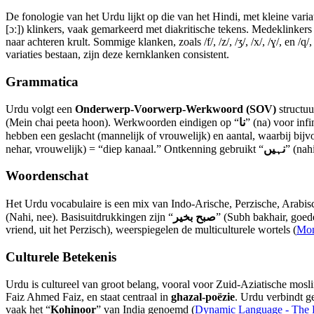
De fonologie van het Urdu lijkt op die van het Hindi, met kleine variaties
[ɔː]) klinkers, vaak gemarkeerd met diakritische tekens. Medeklinker
naar achteren krult. Sommige klanken, zoals /f/, /z/, /ʒ/, /x/, /ɣ/, en 
variaties bestaan, zijn deze kernklanken consistent.
Grammatica
Urdu volgt een
Onderwerp-Voorwerp-Werkwoord (SOV)
structuu
(Mein chai peeta hoon). Werkwoorden eindigen op “
نا
” (na) voor infin
hebben een geslacht (mannelijk of vrouwelijk) en aantal, waarbij bij
nehar, vrouwelijk) = “diep kanaal.” Ontkenning gebruikt “
نہیں
” (nahi
Woordenschat
Het Urdu vocabulaire is een mix van Indo-Arische, Perzische, Arabi
(Nahi, nee). Basisuitdrukkingen zijn “
صبح بخیر
” (Subh bakhair, goe
vriend, uit het Perzisch), weerspiegelen de multiculturele wortels (
Mon
Culturele Betekenis
Urdu is cultureel van groot belang, vooral voor Zuid-Aziatische moslims,
Faiz Ahmed Faiz, en staat centraal in
ghazal-poëzie
. Urdu verbindt 
vaak het “
Kohinoor
” van India genoemd (
Dynamic Language - The Fa