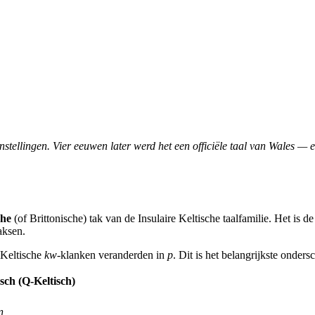
stellingen. Vier eeuwen later werd het een officiële taal van Wales — 
che
(of Brittonische) tak van de Insulaire Keltische taalfamilie. Het is 
aksen.
-Keltische
kw
-klanken veranderden in
p
. Dit is het belangrijkste onder
sch (Q-Keltisch)
n