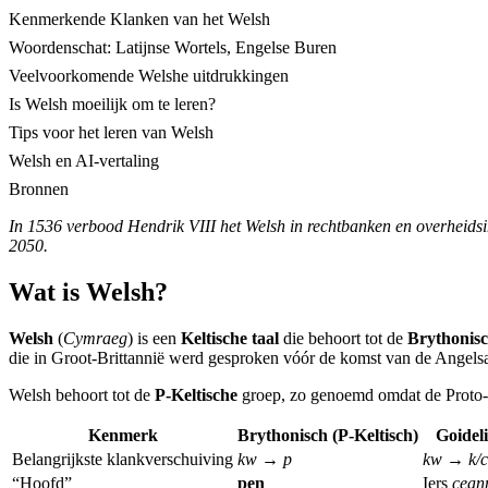
Kenmerkende Klanken van het Welsh
Woordenschat: Latijnse Wortels, Engelse Buren
Veelvoorkomende Welshe uitdrukkingen
Is Welsh moeilijk om te leren?
Tips voor het leren van Welsh
Welsh en AI-vertaling
Bronnen
In 1536 verbood Hendrik VIII het Welsh in rechtbanken en overheidsin
2050.
Wat is Welsh?
Welsh
(
Cymraeg
) is een
Keltische taal
die behoort tot de
Brythonis
die in Groot-Brittannië werd gesproken vóór de komst van de Angels
Welsh behoort tot de
P-Keltische
groep, zo genoemd omdat de Proto
Kenmerk
Brythonisch (P-Keltisch)
Goideli
Belangrijkste klankverschuiving
kw → p
kw → k/c
“Hoofd”
pen
Iers
cean