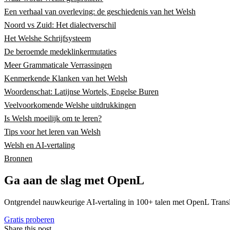
Een verhaal van overleving: de geschiedenis van het Welsh
Noord vs Zuid: Het dialectverschil
Het Welshe Schrijfsysteem
De beroemde medeklinkermutaties
Meer Grammaticale Verrassingen
Kenmerkende Klanken van het Welsh
Woordenschat: Latijnse Wortels, Engelse Buren
Veelvoorkomende Welshe uitdrukkingen
Is Welsh moeilijk om te leren?
Tips voor het leren van Welsh
Welsh en AI-vertaling
Bronnen
Ga aan de slag met OpenL
Ontgrendel nauwkeurige AI-vertaling in 100+ talen met OpenL Transl
Gratis proberen
Share this post