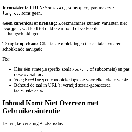
Inconsistente URL’s:
Soms
, soms query parameters
/es/
?
, soms geen.
lang=es
Geen canonical of hreflang:
Zoekmachines kunnen varianten niet
begrijpen, wat leidt tot dubbele inhoud of verkeerde
taalrangschikkingen.
Terugknop chaos:
Client-side omleidingen tussen talen creëren
schokkende navigatie.
Fix:
Kies één strategie (prefix zoals
of subdomein) en pas
/es/...
deze overal toe.
Voeg
en canonieke tags toe voor elke lokale versie.
hreflang
Behoud de taal in URL’s; vermijd sessie-gebaseerde
taalschakelaars.
Inhoud Komt Niet Overeen met
Gebruikersintentie
Letterlijke vertaling ≠ lokalisatie.