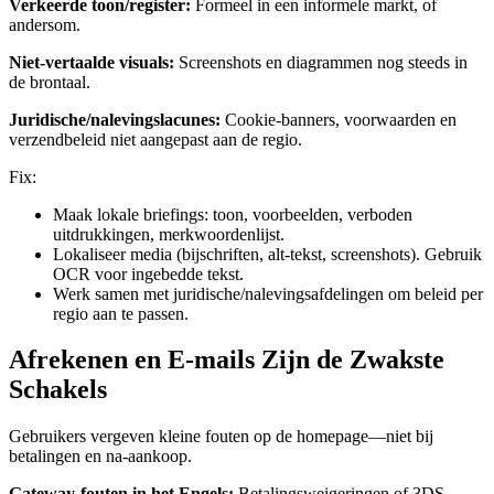
Verkeerde toon/register:
Formeel in een informele markt, of
andersom.
Niet-vertaalde visuals:
Screenshots en diagrammen nog steeds in
de brontaal.
Juridische/nalevingslacunes:
Cookie-banners, voorwaarden en
verzendbeleid niet aangepast aan de regio.
Fix:
Maak lokale briefings: toon, voorbeelden, verboden
uitdrukkingen, merkwoordenlijst.
Lokaliseer media (bijschriften, alt-tekst, screenshots). Gebruik
OCR voor ingebedde tekst.
Werk samen met juridische/nalevingsafdelingen om beleid per
regio aan te passen.
Afrekenen en E-mails Zijn de Zwakste
Schakels
Gebruikers vergeven kleine fouten op de homepage—niet bij
betalingen en na-aankoop.
Gateway-fouten in het Engels:
Betalingsweigeringen of 3DS-