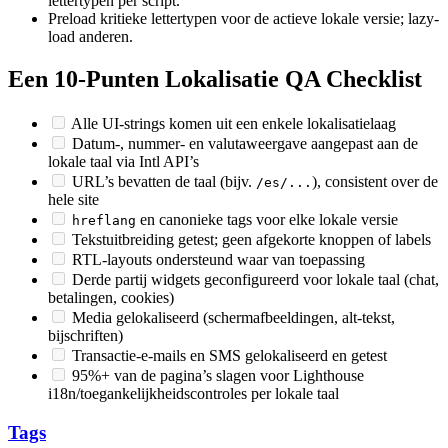
lettertypen per script.
Preload kritieke lettertypen voor de actieve lokale versie; lazy-
load anderen.
Een 10-Punten Lokalisatie QA Checklist
Alle UI-strings komen uit een enkele lokalisatielaag
Datum-, nummer- en valutaweergave aangepast aan de
lokale taal via Intl API’s
URL’s bevatten de taal (bijv.
), consistent over de
/es/...
hele site
en canonieke tags voor elke lokale versie
hreflang
Tekstuitbreiding getest; geen afgekorte knoppen of labels
RTL-layouts ondersteund waar van toepassing
Derde partij widgets geconfigureerd voor lokale taal (chat,
betalingen, cookies)
Media gelokaliseerd (schermafbeeldingen, alt-tekst,
bijschriften)
Transactie-e-mails en SMS gelokaliseerd en getest
95%+ van de pagina’s slagen voor Lighthouse
i18n/toegankelijkheidscontroles per lokale taal
Tags