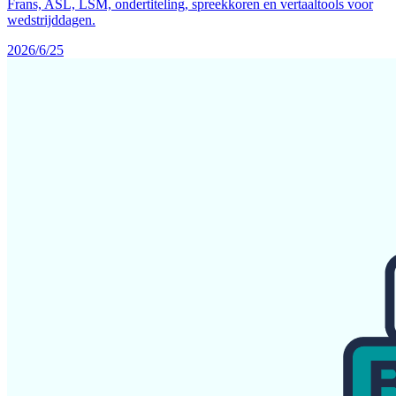
Frans, ASL, LSM, ondertiteling, spreekkoren en vertaaltools voor
wedstrijddagen.
2026/6/25