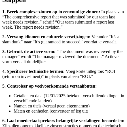
1. Breek complexe zinnen op in eenvoudige zinnen:
In plaats van
“The comprehensive report that was submitted by our team last
week needs revision,” schrijf “Our team submitted a report last
week. The report needs revision.”
2. Vervang idiomen en culturele verwijzingen:
Verander “It’s a
slam dunk” naar “It’s guaranteed to succeed” voordat je vertaalt.
3. Gebruik de actieve vorm:
“The document was reviewed by the
manager” wordt “The manager reviewed the document.” Actieve
vorm vertaalt duidelijker.
4. Specificeer technische termen:
Voeg korte uitleg toe: “ROI
(return on investment)” in plaats van alleen “ROI.”
5. Controleer op veelvoorkomende vertaalfouten:
Getallen en data (12/01/2025 betekent verschillende dingen in
verschillende landen)
Namen en titels (vertaal geen eigennamen)
Maten en eenheden (converteer of leg uit)
6. Laat moedertaalsprekers belangrijke vertalingen beoordelen:
Zij zullen ongemakkelijke zinsconstructies opmerken die technisch