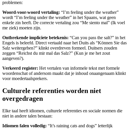
problemen:
Woord-voor-woord vertaling:
“I’m feeling under the weather”
wordt “I’m feeling under the weather” in het Spaans, wat geen
enkele zin heeft. De correcte vertaling zou “Me siento mal” (Ik voel
me ziek) moeten zijn.
Ontbrekende impliciete betekenis:
“Can you pass the salt?” in het
Engels is beleefd. Direct vertaald naar het Duits als “Können Sie das
Salz weitergeben?” klinkt overdreven formeel. Duitsers zouden
zeggen “Reichst du mir mal das Salz?” (Kun je me het zout
aangeven?).
Verkeerd register:
Het vertalen van informele tekst met formele
woordenschat of andersom maakt dat je inhoud onaangenaam klinkt
voor moedertaalsprekers.
Culturele referenties worden niet
overgedragen
Elke taal heeft idiomen, culturele referenties en sociale normen die
niet in andere talen bestaan:
Idiomen falen volledig:
“It’s raining cats and dogs” letterlijk