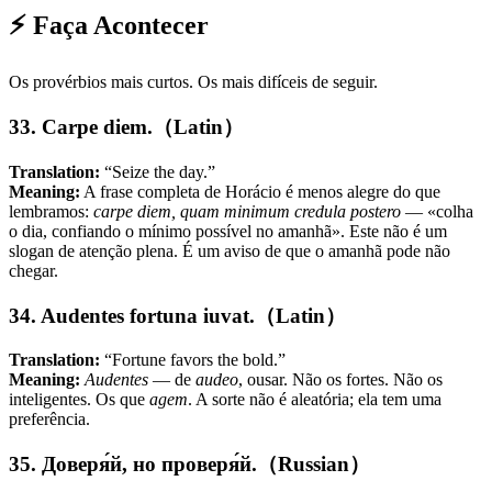
⚡ Faça Acontecer
Os provérbios mais curtos. Os mais difíceis de seguir.
33. Carpe diem.（Latin）
Translation:
“Seize the day.”
Meaning:
A frase completa de Horácio é menos alegre do que
lembramos:
carpe diem, quam minimum credula postero
— «colha
o dia, confiando o mínimo possível no amanhã». Este não é um
slogan de atenção plena. É um aviso de que o amanhã pode não
chegar.
34. Audentes fortuna iuvat.（Latin）
Translation:
“Fortune favors the bold.”
Meaning:
Audentes
— de
audeo
, ousar. Não os fortes. Não os
inteligentes. Os que
agem
. A sorte não é aleatória; ela tem uma
preferência.
35. Доверя́й, но проверя́й.（Russian）