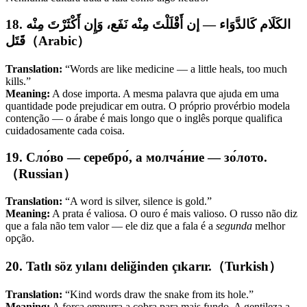
18. الكَلَام كَالدَّوَاء — إن أَقْلَلْتَ مِنْه نَفَع، وَإِن أَكْثَرْتَ مِنْه
قَتَل（Arabic）
Translation:
“Words are like medicine — a little heals, too much
kills.”
Meaning:
A dose importa. A mesma palavra que ajuda em uma
quantidade pode prejudicar em outra. O próprio provérbio modela
contenção — o árabe é mais longo que o inglês porque qualifica
cuidadosamente cada coisa.
19. Сло́во — серебро́, а молча́ние — зо́лото.
（Russian）
Translation:
“A word is silver, silence is gold.”
Meaning:
A prata é valiosa. O ouro é mais valioso. O russo não diz
que a fala não tem valor — ele diz que a fala é a
segunda
melhor
opção.
20. Tatlı söz yılanı deliğinden çıkarır.（Turkish）
Translation:
“Kind words draw the snake from its hole.”
Meaning:
A força empurra a cobra para mais fundo. A gentileza a