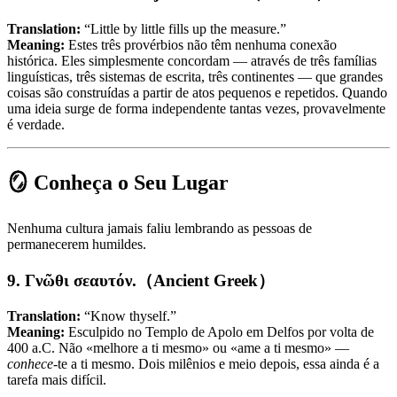
Translation:
“Little by little fills up the measure.”
Meaning:
Estes três provérbios não têm nenhuma conexão
histórica. Eles simplesmente concordam — através de três famílias
linguísticas, três sistemas de escrita, três continentes — que grandes
coisas são construídas a partir de atos pequenos e repetidos. Quando
uma ideia surge de forma independente tantas vezes, provavelmente
é verdade.
🪞 Conheça o Seu Lugar
Nenhuma cultura jamais faliu lembrando as pessoas de
permanecerem humildes.
9. Γνῶθι σεαυτόν.（Ancient Greek）
Translation:
“Know thyself.”
Meaning:
Esculpido no Templo de Apolo em Delfos por volta de
400 a.C. Não «melhore a ti mesmo» ou «ame a ti mesmo» —
conhece
-te a ti mesmo. Dois milênios e meio depois, essa ainda é a
tarefa mais difícil.