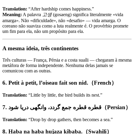
Translation:
“After hardship comes happiness.”
Meaning:
A palavra
고생
(gosaeng) significa literalmente «vida
amarga». Não «dificuldade», não «desafio» — vida amarga. O
coreano não suaviza como a luta realmente é. O provérbio promete
um fim para ela, não um propósito para ela.
A mesma ideia, três continentes
Três culturas — França, Pérsia e a costa suaíli — chegaram à mesma
metáfora de forma independente. Nenhuma delas jamais se
comunicou com as outras.
6. Petit à petit, l’oiseau fait son nid.（French）
Translation:
“Little by little, the bird builds its nest.”
7. قطره قطره جمع گردد، وانگهی دریا شود（Persian）
Translation:
“Drop by drop gathers, then becomes a sea.”
8. Haba na haba hujaza kibaba.（Swahili）