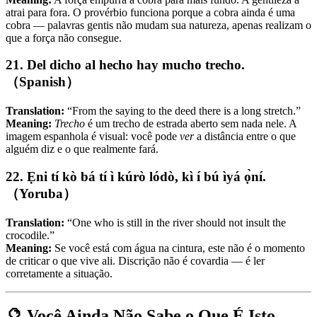
atrai para fora. O provérbio funciona porque a cobra ainda é uma
cobra — palavras gentis não mudam sua natureza, apenas realizam o
que a força não consegue.
21. Del dicho al hecho hay mucho trecho.
（Spanish）
Translation:
“From the saying to the deed there is a long stretch.”
Meaning:
Trecho
é um trecho de estrada aberto sem nada nele. A
imagem espanhola é visual: você pode
ver
a distância entre o que
alguém diz e o que realmente fará.
22. Ẹni tí kò bá tí ì kúrò lódò, kì í bú ìyá ọ̀ní.
（Yoruba）
Translation:
“One who is still in the river should not insult the
crocodile.”
Meaning:
Se você está com água na cintura, este não é o momento
de criticar o que vive ali. Discrição não é covardia — é ler
corretamente a situação.
🔮 Você Ainda Não Sabe o Que É Isto