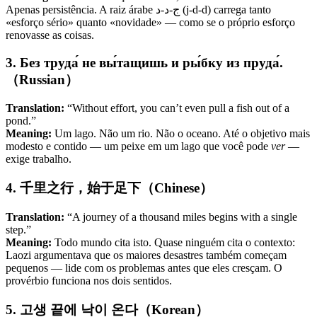
Apenas persistência. A raiz árabe ج-د-د (j-d-d) carrega tanto
«esforço sério» quanto «novidade» — como se o próprio esforço
renovasse as coisas.
3. Без труда́ не вы́тащишь и ры́бку из пруда́.
（Russian）
Translation:
“Without effort, you can’t even pull a fish out of a
pond.”
Meaning:
Um lago. Não um rio. Não o oceano. Até o objetivo mais
modesto e contido — um peixe em um lago que você pode
ver
—
exige trabalho.
4. 千里之行，始于足下（Chinese）
Translation:
“A journey of a thousand miles begins with a single
step.”
Meaning:
Todo mundo cita isto. Quase ninguém cita o contexto:
Laozi argumentava que os maiores desastres também começam
pequenos — lide com os problemas antes que eles cresçam. O
provérbio funciona nos dois sentidos.
5. 고생 끝에 낙이 온다（Korean）