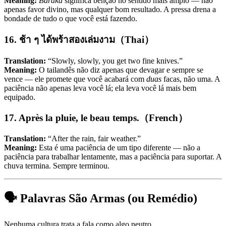
Meaning:
Baraka
significa bênção no sentido mais amplo — não
apenas favor divino, mas qualquer bom resultado. A pressa drena a
bondade de tudo o que você está fazendo.
16. ช้า ๆ ได้พร้าสองเล่มงาม（Thai）
Translation:
“Slowly, slowly, you get two fine knives.”
Meaning:
O tailandês não diz apenas que devagar e sempre se
vence — ele promete que você acabará com
duas
facas, não uma. A
paciência não apenas leva você lá; ela leva você lá mais bem
equipado.
17. Après la pluie, le beau temps.（French）
Translation:
“After the rain, fair weather.”
Meaning:
Esta é uma paciência de um tipo diferente — não a
paciência para trabalhar lentamente, mas a paciência para suportar. A
chuva termina. Sempre terminou.
🗣️ Palavras São Armas (ou Remédio)
Nenhuma cultura trata a fala como algo neutro.