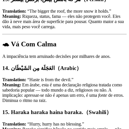
Translation:
“The bigger the roof, the more snow it holds.”
Meaning:
Riqueza, status, fama — eles não protegem você. Eles
dão à neve mais área de superfície para pousar. Quanto maior a sua
vida, mais peso você carrega.
🐢 Vá Com Calma
A impaciência tem arruinado decisões por milhares de anos.
14. العَجَلَة مِن الشَيْطَان（Arabic）
Translation:
“Haste is from the devil.”
Meaning:
Em árabe, esta é uma declaração religiosa tratada como
sabedoria popular — todo mundo a diz, religiosos ou não. A
implicação: apressar-se não é apenas um erro, é uma
fonte
de erros.
Diminua o ritmo na raiz.
15. Haraka haraka haina baraka.（Swahili）
Translation:
“Hurry, hurry has no blessing.”