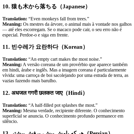
10. 猿も木から落ちる（Japanese）
Translation:
“Even monkeys fall from trees.”
Meaning:
Os mestres da árvore, o animal mais à vontade nos galhos
— até eles escorregam. Se o macaco pode cair, o seu erro não é
especial. Perdoe-o e siga em frente.
11. 빈수레가 요란하다（Korean）
Translation:
“An empty cart makes the most noise.”
Meaning:
A versão coreana de um provérbio que aparece também
em hindi, árabe e inglês. Mas a imagem coreana é particularmente
vívida: uma carroça de boi sacolejando por uma estrada de terra, as
vazias fazendo mais barulho.
12. अधजल गगरी छलकत जाए（Hindi）
Translation:
“A half-filled pot splashes the most.”
Meaning:
Mesma verdade, recipiente diferente. O conhecimento
superficial se anuncia. O conhecimento profundo permanece em
silêncio.
13. هر که بامش بیش، برفش بیشتر（Persian）