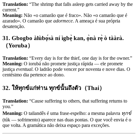
Translation:
“The shrimp that falls asleep gets carried away by the
current.”
Meaning:
Não «o camarão que é fraco». Não «o camarão que é
azarado». O camarão que
adormece
. A ameaça é sua própria
desatenção.
31. Gbogbo àlùbọ́sà ní ìgbẹ̀ kan, ọ̀nà rẹ̀ ò tààrà.
（Yoruba）
Translation:
“Every day is for the thief, one day is for the owner.”
Meaning:
O iorubá não promete justiça rápida — ele promete
justiça
eventual
. O ladrão pode vencer por noventa e nove dias. O
centésimo dia pertence ao dono.
32. ให้ทุกข์แก่ท่าน ทุกข์นั้นถึงตัว（Thai）
Translation:
“Cause suffering to others, that suffering returns to
you.”
Meaning:
O tailandês é uma frase-espelho: a mesma palavra
ทุกข์
(túk — sofrimento) aparece nas duas pontas. O que você envia é o
que volta. A gramática não deixa espaço para exceções.