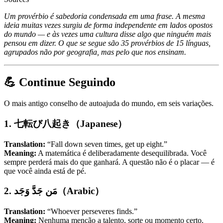
Um provérbio é sabedoria condensada em uma frase. A mesma
ideia muitas vezes surgiu de forma independente em lados opostos
do mundo — e às vezes uma cultura disse algo que ninguém mais
pensou em dizer. O que se segue são 35 provérbios de 15 línguas,
agrupados não por geografia, mas pelo que nos ensinam.
💪 Continue Seguindo
O mais antigo conselho de autoajuda do mundo, em seis variações.
1. 七転び八起き（Japanese）
Translation:
“Fall down seven times, get up eight.”
Meaning:
A matemática é deliberadamente desequilibrada. Você
sempre perderá mais do que ganhará. A questão não é o placar — é
que você ainda está de pé.
2. مَن جَدَّ وَجَد（Arabic）
Translation:
“Whoever perseveres finds.”
Meaning:
Nenhuma menção a talento, sorte ou momento certo.