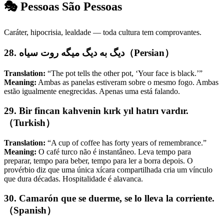
🎭 Pessoas São Pessoas
Caráter, hipocrisia, lealdade — toda cultura tem comprovantes.
28. دیگ به دیگ میگه روت سیاه（Persian）
Translation:
“The pot tells the other pot, ‘Your face is black.’”
Meaning:
Ambas as panelas estiveram sobre o mesmo fogo. Ambas
estão igualmente enegrecidas. Apenas uma está falando.
29. Bir fincan kahvenin kırk yıl hatırı vardır.
（Turkish）
Translation:
“A cup of coffee has forty years of remembrance.”
Meaning:
O café turco não é instantâneo. Leva tempo para
preparar, tempo para beber, tempo para ler a borra depois. O
provérbio diz que uma única xícara compartilhada cria um vínculo
que dura décadas. Hospitalidade é alavanca.
30. Camarón que se duerme, se lo lleva la corriente.
（Spanish）