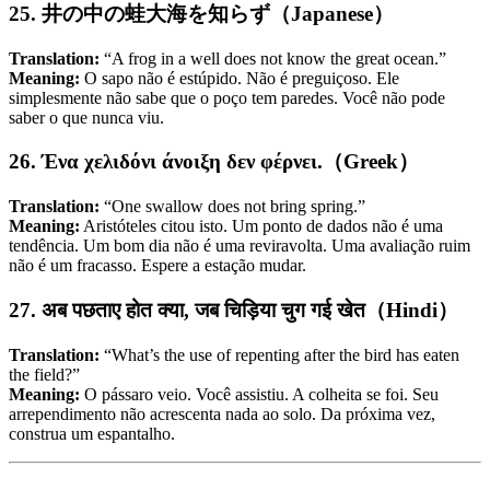
25. 井の中の蛙大海を知らず（Japanese）
Translation:
“A frog in a well does not know the great ocean.”
Meaning:
O sapo não é estúpido. Não é preguiçoso. Ele
simplesmente não sabe que o poço tem paredes. Você não pode
saber o que nunca viu.
26. Ένα χελιδόνι άνοιξη δεν φέρνει.（Greek）
Translation:
“One swallow does not bring spring.”
Meaning:
Aristóteles citou isto. Um ponto de dados não é uma
tendência. Um bom dia não é uma reviravolta. Uma avaliação ruim
não é um fracasso. Espere a estação mudar.
27. अब पछताए होत क्या, जब चिड़िया चुग गई खेत（Hindi）
Translation:
“What’s the use of repenting after the bird has eaten
the field?”
Meaning:
O pássaro veio. Você assistiu. A colheita se foi. Seu
arrependimento não acrescenta nada ao solo. Da próxima vez,
construa um espantalho.