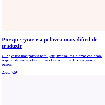
Por que ‘you’ é a palavra mais difícil de
traduzir
O inglês usa uma palavra para ‘you’, mas muitos idiomas codificam
respeito, distância, idade e intimidade na forma de se dirigir a outra
pessoa.
2026/7/29