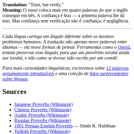
Translation:
“Trust, but verify.”
Meaning:
O russo coloca mais em quatro palavras do que o inglês
consegue em três. A confiança é boa — a primeira palavra lhe dá
isso. Mas confiança sem verificação não é confiança; é negligência.
Cada língua carrega um ângulo diferente sobre os mesmos
problemas humanos. A tradução não apenas move palavras entre
idiomas — ela move formas de pensar. Ferramentas como o
OpenL
tentam preservar esse ângulo, para que um provérbio iorubá ainda
soe iorubá, e não como se tivesse sido escrito por um comitê.
Para mais curiosidades linguísticas, escrevemos sobre
12 palavras
genuinamente intraduzíveis
e uma coleção de
fatos surpreendentes
sobre línguas
.
Sources
Japanese Proverbs (Wikiquote)
Chinese Proverbs (Wikiquote)
Arabic Proverbs (Wikiquote)
Russian Proverbs (Wikiquote)
1001 Persian-English Proverbs
— Simin K. Habibian
Turkish Proverbs (Wikiquote)