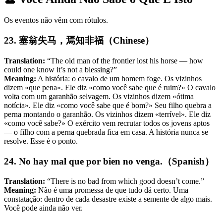
Os eventos não vêm com rótulos.
23. 塞翁失马，焉知非福（Chinese）
Translation:
“The old man of the frontier lost his horse — how
could one know it’s not a blessing?”
Meaning:
A história: o cavalo de um homem foge. Os vizinhos
dizem «que pena». Ele diz «como você sabe que é ruim?» O cavalo
volta com um garanhão selvagem. Os vizinhos dizem «ótima
notícia». Ele diz «como você sabe que é bom?» Seu filho quebra a
perna montando o garanhão. Os vizinhos dizem «terrível». Ele diz
«como você sabe?» O exército vem recrutar todos os jovens aptos
— o filho com a perna quebrada fica em casa. A história nunca se
resolve. Esse é o ponto.
24. No hay mal que por bien no venga.（Spanish）
Translation:
“There is no bad from which good doesn’t come.”
Meaning:
Não é uma promessa de que tudo dá certo. Uma
constatação: dentro de cada desastre existe a semente de algo mais.
Você pode ainda não ver.