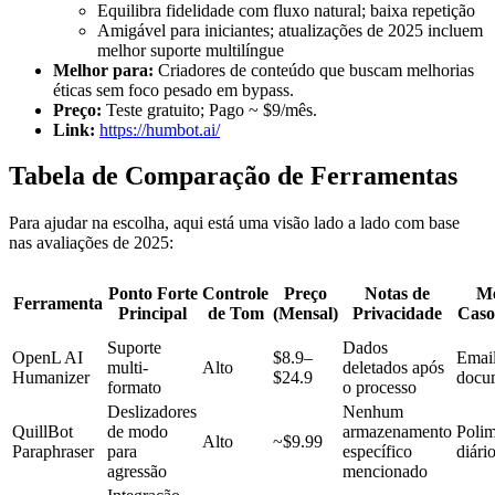
Equilibra fidelidade com fluxo natural; baixa repetição
Amigável para iniciantes; atualizações de 2025 incluem
melhor suporte multilíngue
Melhor para:
Criadores de conteúdo que buscam melhorias
éticas sem foco pesado em bypass.
Preço:
Teste gratuito; Pago ~ $9/mês.
Link:
https://humbot.ai/
Tabela de Comparação de Ferramentas
Para ajudar na escolha, aqui está uma visão lado a lado com base
nas avaliações de 2025:
Ponto Forte
Controle
Preço
Notas de
Me
Ferramenta
Principal
de Tom
(Mensal)
Privacidade
Caso
Suporte
Dados
OpenL AI
$8.9–
Email
multi-
Alto
deletados após
Humanizer
$24.9
docu
formato
o processo
Deslizadores
Nenhum
QuillBot
de modo
armazenamento
Poli
Alto
~$9.99
Paraphraser
para
específico
diári
agressão
mencionado