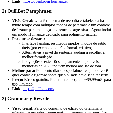
Link:
https://openl.io/ai-humanizer
2) QuillBot Paraphraser
Visão Geral:
Uma ferramenta de reescrita estabelecida há
muito tempo com múltiplos modos de paráfrase e um controle
deslizante para mudanças mais/menos agressivas. Agora inclui
um modo Humanize dedicado para polimento natural.
Por que se destaca:
Interface familiar, resultados rápidos, modos de estilo
úteis (por exemplo, padrão, formal, criativo)
Alternativas a nível de sentença ajudam a escolher a
melhor formulação
Integrações e extensões amplamente disponíveis;
melhorias de 2025 incluem melhor análise de tom
Melhor para:
Polimento diário, especialmente quando você
quer controle rigoroso sobre quão ousada deve ser a reescrita.
Preço:
Básico gratuito; Premium começa em ~$9,99/mês para
uso ilimitado.
Link:
https://quillbot.com/
3) Grammarly Rewrite
Visão Geral:
Parte do conjunto de edição do Grammarly,
oferecendo reescritas contextuais juntamente com sugestões