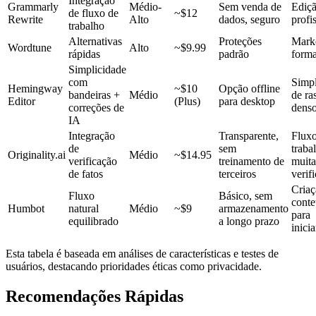
Integração
Grammarly
Médio-
Sem venda de
Ediç
de fluxo de
~$12
Rewrite
Alto
dados, seguro
profi
trabalho
Alternativas
Proteções
Marke
Wordtune
Alto
~$9.99
rápidas
padrão
forma
Simplicidade
com
Simpl
Hemingway
~$10
Opção offline
bandeiras +
Médio
de ra
Editor
(Plus)
para desktop
correções de
dens
IA
Integração
Transparente,
Fluxo
de
sem
traba
Originality.ai
Médio
~$14.95
verificação
treinamento de
muita
de fatos
terceiros
verif
Criaç
Fluxo
Básico, sem
cont
Humbot
natural
Médio
~$9
armazenamento
para
equilibrado
a longo prazo
inici
Esta tabela é baseada em análises de características e testes de
usuários, destacando prioridades éticas como privacidade.
Recomendações Rápidas