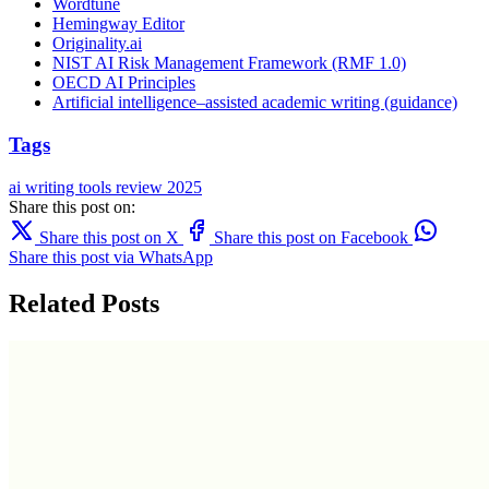
Wordtune
Hemingway Editor
Originality.ai
NIST AI Risk Management Framework (RMF 1.0)
OECD AI Principles
Artificial intelligence–assisted academic writing (guidance)
Tags
ai writing
tools
review
2025
Share this post on:
Share this post on X
Share this post on Facebook
Share this post via WhatsApp
Related Posts