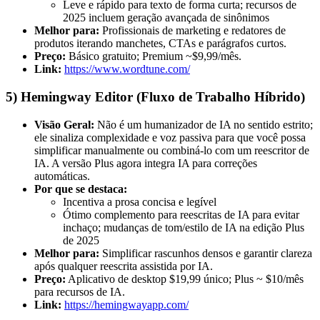
Leve e rápido para texto de forma curta; recursos de
2025 incluem geração avançada de sinônimos
Melhor para:
Profissionais de marketing e redatores de
produtos iterando manchetes, CTAs e parágrafos curtos.
Preço:
Básico gratuito; Premium ~$9,99/mês.
Link:
https://www.wordtune.com/
5) Hemingway Editor (Fluxo de Trabalho Híbrido)
Visão Geral:
Não é um humanizador de IA no sentido estrito;
ele sinaliza complexidade e voz passiva para que você possa
simplificar manualmente ou combiná-lo com um reescritor de
IA. A versão Plus agora integra IA para correções
automáticas.
Por que se destaca:
Incentiva a prosa concisa e legível
Ótimo complemento para reescritas de IA para evitar
inchaço; mudanças de tom/estilo de IA na edição Plus
de 2025
Melhor para:
Simplificar rascunhos densos e garantir clareza
após qualquer reescrita assistida por IA.
Preço:
Aplicativo de desktop $19,99 único; Plus ~ $10/mês
para recursos de IA.
Link:
https://hemingwayapp.com/