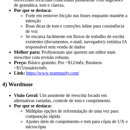
de gramática, tom e clareza.
Por que se destaca:
Forte em remover fricção nas frases enquanto mantém a
intenção
Boas dicas de tom e correções inline para consistência
de voz
Se encaixa facilmente em fluxos de trabalho de escrita
existentes (documentos, e-mail, navegador); enfatiza IA
responsável sem venda de dados
Melhor para:
Profissionais que querem um editor mais
reescritor com revisão robusta.
Preço:
Básico gratuito; Pro ~$12/mês; Business
~$15/usuário/mês.
Link:
https://www.grammarly.com/
4) Wordtune
Visão Geral:
Um assistente de reescrita focado em
alternativas variadas, controle de tom e comprimento.
Por que se destaca:
Múltiplas opções de reformulação de uma vez para
comparação rápida
Ajustes úteis de comprimento e tom para cópia de UX e
microcópia