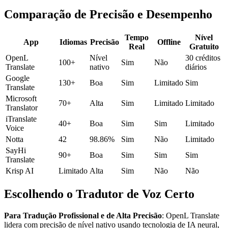
Comparação de Precisão e Desempenho
Tempo
Nível
App
Idiomas
Precisão
Offline
Real
Gratuito
OpenL
Nível
30 créditos
100+
Sim
Não
Translate
nativo
diários
Google
130+
Boa
Sim
Limitado
Sim
Translate
Microsoft
70+
Alta
Sim
Limitado
Limitado
Translator
iTranslate
40+
Boa
Sim
Sim
Limitado
Voice
Notta
42
98.86%
Sim
Não
Limitado
SayHi
90+
Boa
Sim
Sim
Sim
Translate
Krisp AI
Limitado
Alta
Sim
Não
Não
Escolhendo o Tradutor de Voz Certo
Para Tradução Profissional e de Alta Precisão
: OpenL Translate
lidera com precisão de nível nativo usando tecnologia de IA neural,