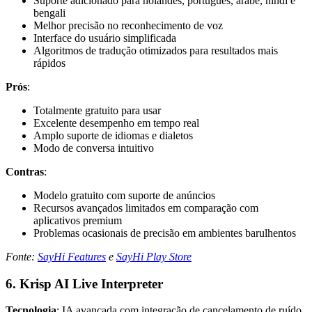
Suporte adicionado para holandês, português, árabe, hindi e
bengali
Melhor precisão no reconhecimento de voz
Interface do usuário simplificada
Algoritmos de tradução otimizados para resultados mais
rápidos
Prós
:
Totalmente gratuito para usar
Excelente desempenho em tempo real
Amplo suporte de idiomas e dialetos
Modo de conversa intuitivo
Contras
:
Modelo gratuito com suporte de anúncios
Recursos avançados limitados em comparação com
aplicativos premium
Problemas ocasionais de precisão em ambientes barulhentos
Fonte:
SayHi Features
e
SayHi Play Store
6. Krisp AI Live Interpreter
Tecnologia
: IA avançada com integração de cancelamento de ruído