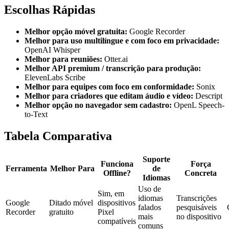
Escolhas Rápidas
Melhor opção móvel gratuita:
Google Recorder
Melhor para uso multilíngue e com foco em privacidade:
OpenAI Whisper
Melhor para reuniões:
Otter.ai
Melhor API premium / transcrição para produção:
ElevenLabs Scribe
Melhor para equipes com foco em conformidade:
Sonix
Melhor para criadores que editam áudio e vídeo:
Descript
Melhor opção no navegador sem cadastro:
OpenL Speech-
to-Text
Tabela Comparativa
Suporte
Funciona
Força
Ferramenta
Melhor Para
de
Offline?
Concreta
Idiomas
Uso de
Sim, em
idiomas
Transcrições
Google
Ditado móvel
dispositivos
falados
pesquisáveis
Recorder
gratuito
Pixel
mais
no dispositivo
compatíveis
comuns