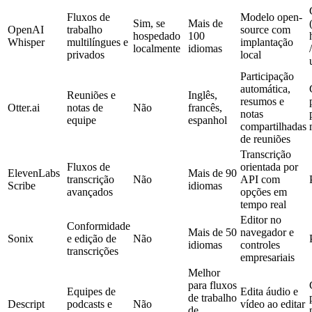
Fluxos de
Modelo open-
Sim, se
Mais de
OpenAI
trabalho
source com
hospedado
100
Whisper
multilíngues e
implantação
localmente
idiomas
privados
local
Participação
automática,
Reuniões e
Inglês,
resumos e
Otter.ai
notas de
Não
francês,
notas
equipe
espanhol
compartilhadas
de reuniões
Transcrição
Fluxos de
orientada por
ElevenLabs
Mais de 90
transcrição
Não
API com
Scribe
idiomas
avançados
opções em
tempo real
Editor no
Conformidade
Mais de 50
navegador e
Sonix
e edição de
Não
idiomas
controles
transcrições
empresariais
Melhor
para fluxos
Equipes de
Edita áudio e
de trabalho
Descript
podcasts e
Não
vídeo ao editar
de