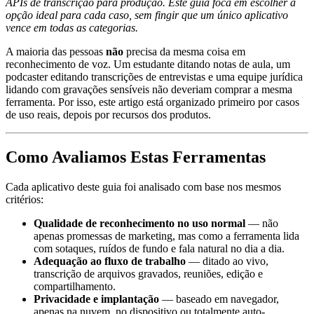
APIs de transcrição para produção. Este guia foca em escolher a
opção ideal para cada caso, sem fingir que um único aplicativo
vence em todas as categorias.
A maioria das pessoas
não
precisa da mesma coisa em
reconhecimento de voz. Um estudante ditando notas de aula, um
podcaster editando transcrições de entrevistas e uma equipe jurídica
lidando com gravações sensíveis não deveriam comprar a mesma
ferramenta. Por isso, este artigo está organizado primeiro por casos
de uso reais, depois por recursos dos produtos.
Como Avaliamos Estas Ferramentas
Cada aplicativo deste guia foi analisado com base nos mesmos
critérios:
Qualidade de reconhecimento no uso normal
— não
apenas promessas de marketing, mas como a ferramenta lida
com sotaques, ruídos de fundo e fala natural no dia a dia.
Adequação ao fluxo de trabalho
— ditado ao vivo,
transcrição de arquivos gravados, reuniões, edição e
compartilhamento.
Privacidade e implantação
— baseado em navegador,
apenas na nuvem, no dispositivo ou totalmente auto-