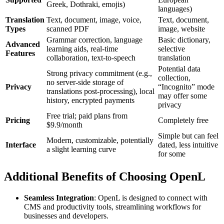
Greek, Dothraki, emojis)
languages)
Translation
Text, document, image, voice,
Text, document,
Types
scanned PDF
image, website
Grammar correction, language
Basic dictionary,
Advanced
learning aids, real-time
selective
Features
collaboration, text-to-speech
translation
Potential data
Strong privacy commitment (e.g.,
collection,
no server-side storage of
Privacy
“Incognito” mode
translations post-processing), local
may offer some
history, encrypted payments
privacy
Free trial; paid plans from
Pricing
Completely free
$9.9/month
Simple but can feel
Modern, customizable, potentially
Interface
dated, less intuitive
a slight learning curve
for some
Additional Benefits of Choosing OpenL
Seamless Integration
: OpenL is designed to connect with
CMS and productivity tools, streamlining workflows for
businesses and developers.