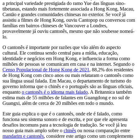
a principal variedade prestigiada do ramo Yue das línguas sino-
tibetanas, estando mais fortemente associada a Hong Kong, Macau,
Cantão e grandes comunidades chinesas no exterior. Se você já
assistiu a filmes de Hong Kong, ouviu Cantopop ou conversou com
famílias em bairros chineses de Vancouver a Londres,
provavelmente já ouviu cantonês, mesmo que não soubesse nomeá-
lo.
O cantonês é importante por razões que vão além do aspecto
cultural. Ele continua sendo central para a mídia, educação,
identidade e negócios em Hong Kong, e influencia a forma como
milhões de pessoas se comunicam em casa e na internet. Segundo o
Censo Populacional de Hong Kong de 2021
, 88,2% dos residentes
de Hong Kong com cinco anos ou mais relataram o cantonês como
sua língua usual falada. Em Macau, o departamento de turismo do
governo informa que o chinês e o português são as línguas oficiais,
enquanto
o cantonês é o idioma mais falado
. A Britannica também
estima mais de 55 milhões de falantes em Guangdong e no sul de
Guangxi, além de cerca de 20 milhões em todo o mundo.
Este guia explica o que é o cantonês, onde ele é falado, como
funciona seu sistema sonoro e de escrita, e por que ele apresenta
desafios incomuns para a tecnologia de tradução. Se você já leu
nosso guia mais amplo sobre o
chinês
ou nossa comparação entre
mandarim e cantonês
, considere este artigo como um complemento