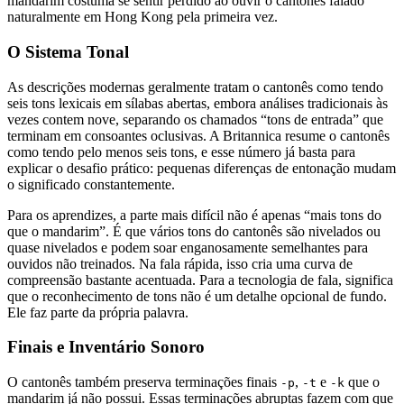
mandarim costuma se sentir perdido ao ouvir o cantonês falado
naturalmente em Hong Kong pela primeira vez.
O Sistema Tonal
As descrições modernas geralmente tratam o cantonês como tendo
seis tons lexicais em sílabas abertas, embora análises tradicionais às
vezes contem nove, separando os chamados “tons de entrada” que
terminam em consoantes oclusivas. A Britannica resume o cantonês
como tendo pelo menos seis tons, e esse número já basta para
explicar o desafio prático: pequenas diferenças de entonação mudam
o significado constantemente.
Para os aprendizes, a parte mais difícil não é apenas “mais tons do
que o mandarim”. É que vários tons do cantonês são nivelados ou
quase nivelados e podem soar enganosamente semelhantes para
ouvidos não treinados. Na fala rápida, isso cria uma curva de
compreensão bastante acentuada. Para a tecnologia de fala, significa
que o reconhecimento de tons não é um detalhe opcional de fundo.
Ele faz parte da própria palavra.
Finais e Inventário Sonoro
O cantonês também preserva terminações finais
,
e
que o
-p
-t
-k
mandarim já não possui. Essas terminações abruptas fazem com que