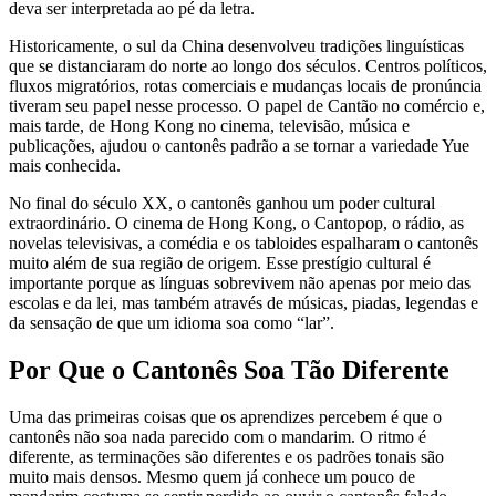
deva ser interpretada ao pé da letra.
Historicamente, o sul da China desenvolveu tradições linguísticas
que se distanciaram do norte ao longo dos séculos. Centros políticos,
fluxos migratórios, rotas comerciais e mudanças locais de pronúncia
tiveram seu papel nesse processo. O papel de Cantão no comércio e,
mais tarde, de Hong Kong no cinema, televisão, música e
publicações, ajudou o cantonês padrão a se tornar a variedade Yue
mais conhecida.
No final do século XX, o cantonês ganhou um poder cultural
extraordinário. O cinema de Hong Kong, o Cantopop, o rádio, as
novelas televisivas, a comédia e os tabloides espalharam o cantonês
muito além de sua região de origem. Esse prestígio cultural é
importante porque as línguas sobrevivem não apenas por meio das
escolas e da lei, mas também através de músicas, piadas, legendas e
da sensação de que um idioma soa como “lar”.
Por Que o Cantonês Soa Tão Diferente
Uma das primeiras coisas que os aprendizes percebem é que o
cantonês não soa nada parecido com o mandarim. O ritmo é
diferente, as terminações são diferentes e os padrões tonais são
muito mais densos. Mesmo quem já conhece um pouco de