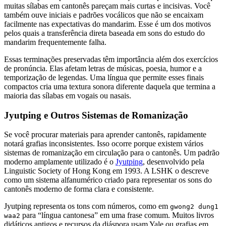
muitas sílabas em cantonês pareçam mais curtas e incisivas. Você
também ouve iniciais e padrões vocálicos que não se encaixam
facilmente nas expectativas do mandarim. Esse é um dos motivos
pelos quais a transferência direta baseada em sons do estudo do
mandarim frequentemente falha.
Essas terminações preservadas têm importância além dos exercícios
de pronúncia. Elas afetam letras de músicas, poesia, humor e a
temporização de legendas. Uma língua que permite esses finais
compactos cria uma textura sonora diferente daquela que termina a
maioria das sílabas em vogais ou nasais.
Jyutping e Outros Sistemas de Romanização
Se você procurar materiais para aprender cantonês, rapidamente
notará grafias inconsistentes. Isso ocorre porque existem vários
sistemas de romanização em circulação para o cantonês. Um padrão
moderno amplamente utilizado é o
Jyutping
, desenvolvido pela
Linguistic Society of Hong Kong em 1993. A LSHK o descreve
como um sistema alfanumérico criado para representar os sons do
cantonês moderno de forma clara e consistente.
Jyutping representa os tons com números, como em
gwong2 dung1
para “língua cantonesa” em uma frase comum. Muitos livros
waa2
didáticos antigos e recursos da diáspora usam Yale ou grafias em