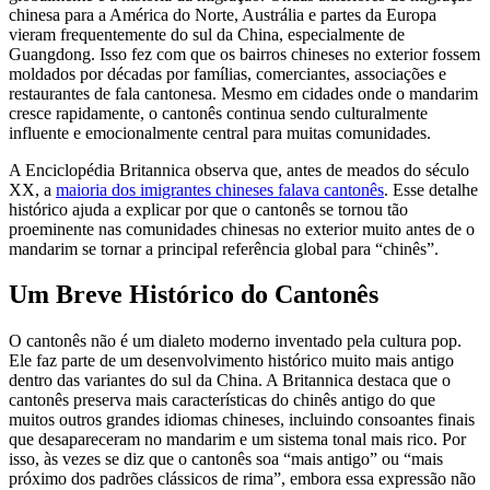
chinesa para a América do Norte, Austrália e partes da Europa
vieram frequentemente do sul da China, especialmente de
Guangdong. Isso fez com que os bairros chineses no exterior fossem
moldados por décadas por famílias, comerciantes, associações e
restaurantes de fala cantonesa. Mesmo em cidades onde o mandarim
cresce rapidamente, o cantonês continua sendo culturalmente
influente e emocionalmente central para muitas comunidades.
A Enciclopédia Britannica observa que, antes de meados do século
XX, a
maioria dos imigrantes chineses falava cantonês
. Esse detalhe
histórico ajuda a explicar por que o cantonês se tornou tão
proeminente nas comunidades chinesas no exterior muito antes de o
mandarim se tornar a principal referência global para “chinês”.
Um Breve Histórico do Cantonês
O cantonês não é um dialeto moderno inventado pela cultura pop.
Ele faz parte de um desenvolvimento histórico muito mais antigo
dentro das variantes do sul da China. A Britannica destaca que o
cantonês preserva mais características do chinês antigo do que
muitos outros grandes idiomas chineses, incluindo consoantes finais
que desapareceram no mandarim e um sistema tonal mais rico. Por
isso, às vezes se diz que o cantonês soa “mais antigo” ou “mais
próximo dos padrões clássicos de rima”, embora essa expressão não