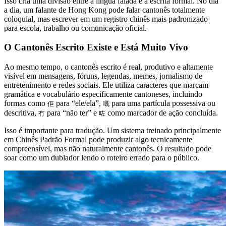
Isso cria uma divisão entre a língua falada e a escrita formal. No dia
a dia, um falante de Hong Kong pode falar cantonês totalmente
coloquial, mas escrever em um registro chinês mais padronizado
para escola, trabalho ou comunicação oficial.
O Cantonês Escrito Existe e Está Muito Vivo
Ao mesmo tempo, o cantonês escrito é real, produtivo e altamente
visível em mensagens, fóruns, legendas, memes, jornalismo de
entretenimento e redes sociais. Ele utiliza caracteres que marcam
gramática e vocabulário especificamente cantoneses, incluindo
formas como
para “ele/ela”,
para uma partícula possessiva ou
佢
嘅
descritiva,
para “não ter” e
como marcador de ação concluída.
冇
咗
Isso é importante para tradução. Um sistema treinado principalmente
em Chinês Padrão Formal pode produzir algo tecnicamente
compreensível, mas não naturalmente cantonês. O resultado pode
soar como um dublador lendo o roteiro errado para o público.