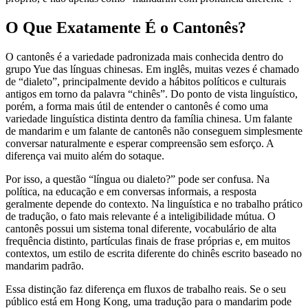
O Que Exatamente É o Cantonês?
O cantonês é a variedade padronizada mais conhecida dentro do
grupo Yue das línguas chinesas. Em inglês, muitas vezes é chamado
de “dialeto”, principalmente devido a hábitos políticos e culturais
antigos em torno da palavra “chinês”. Do ponto de vista linguístico,
porém, a forma mais útil de entender o cantonês é como uma
variedade linguística distinta dentro da família chinesa. Um falante
de mandarim e um falante de cantonês não conseguem simplesmente
conversar naturalmente e esperar compreensão sem esforço. A
diferença vai muito além do sotaque.
Por isso, a questão “língua ou dialeto?” pode ser confusa. Na
política, na educação e em conversas informais, a resposta
geralmente depende do contexto. Na linguística e no trabalho prático
de tradução, o fato mais relevante é a inteligibilidade mútua. O
cantonês possui um sistema tonal diferente, vocabulário de alta
frequência distinto, partículas finais de frase próprias e, em muitos
contextos, um estilo de escrita diferente do chinês escrito baseado no
mandarim padrão.
Essa distinção faz diferença em fluxos de trabalho reais. Se o seu
público está em Hong Kong, uma tradução para o mandarim pode