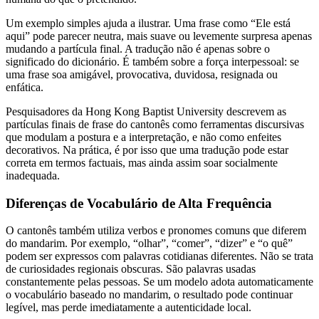
Um exemplo simples ajuda a ilustrar. Uma frase como “Ele está
aqui” pode parecer neutra, mais suave ou levemente surpresa apenas
mudando a partícula final. A tradução não é apenas sobre o
significado do dicionário. É também sobre a força interpessoal: se
uma frase soa amigável, provocativa, duvidosa, resignada ou
enfática.
Pesquisadores da Hong Kong Baptist University descrevem as
partículas finais de frase do cantonês como ferramentas discursivas
que modulam a postura e a interpretação, e não como enfeites
decorativos. Na prática, é por isso que uma tradução pode estar
correta em termos factuais, mas ainda assim soar socialmente
inadequada.
Diferenças de Vocabulário de Alta Frequência
O cantonês também utiliza verbos e pronomes comuns que diferem
do mandarim. Por exemplo, “olhar”, “comer”, “dizer” e “o quê”
podem ser expressos com palavras cotidianas diferentes. Não se trata
de curiosidades regionais obscuras. São palavras usadas
constantemente pelas pessoas. Se um modelo adota automaticamente
o vocabulário baseado no mandarim, o resultado pode continuar
legível, mas perde imediatamente a autenticidade local.