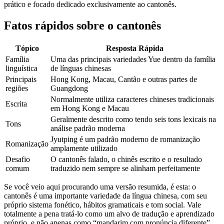
prático e focado dedicado exclusivamente ao cantonês.
Fatos rápidos sobre o cantonês
Tópico
Resposta Rápida
Família
Uma das principais variedades Yue dentro da família
linguística
de línguas chinesas
Principais
Hong Kong, Macau, Cantão e outras partes de
regiões
Guangdong
Normalmente utiliza caracteres chineses tradicionais
Escrita
em Hong Kong e Macau
Geralmente descrito como tendo seis tons lexicais na
Tons
análise padrão moderna
Jyutping é um padrão moderno de romanização
Romanização
amplamente utilizado
Desafio
O cantonês falado, o chinês escrito e o resultado
comum
traduzido nem sempre se alinham perfeitamente
Se você veio aqui procurando uma versão resumida, é esta: o
cantonês é uma importante variedade da língua chinesa, com seu
próprio sistema fonético, hábitos gramaticais e tom social. Vale
totalmente a pena tratá-lo como um alvo de tradução e aprendizado
próprio, e não apenas como “mandarim com pronúncia diferente”.