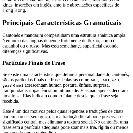
gírias, inserções em inglês, emojis e abreviações específicas de
Hong Kong.
Principais Características Gramaticais
Cantonês e mandarim compartilham uma estrutura analítica ampla.
Nenhuma das línguas depende fortemente de flexão, como o
espanhol ou o russo. Mas essa semelhança superficial esconde
diferenças significativas.
Partículas Finais de Frase
Se existe uma característica que define a personalidade do cantonês,
são as partículas finais de frase. Palavras como
,
,
,
aa3
laa1
wo3
e
acrescentam humor, postura, ênfase, surpresa,
gaa3
me1
tranquilidade, impaciência ou intimidade. Elas não apenas decoram
uma frase. Elas indicam como o falante deseja que a frase seja
recebida.
Esse é um dos motivos pelos quais legendas e traduções de chats
podem parecer sem graça. Uma tradução literal pode preservar o
significado central, mas eliminar a textura social. No cantonês, uma
frase sem a partícula adequada pode soar mais fria, rígida ou menos
humana do que o pretendido.