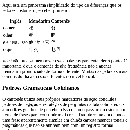
Aqui está um panorama simplificado do tipo de diferenças que os
leitores costumam perceber primeiro:
Inglês
Mandarim
Cantonês
comer
吃
食
olhar
看
睇
ele / ela / isso
他 / 她 / 它
佢
o quê
什么
乜嘢
Você não precisa memorizar essas palavras para entender o ponto. O
importante é que o cantonês de alta frequência não é apenas
mandarim pronunciado de forma diferente. Muitas das palavras mais
comuns do dia a dia são diferentes no nível lexical.
Padrões Gramaticais Cotidianos
O cantonês utiliza seus próprios marcadores de ação concluída,
padrões de negação e estratégias de perguntas na fala cotidiana. Os
aprendizes geralmente percebem isso quando passam do estudo por
livros de frases para consumir mídia real. Tradutores notam quando
uma frase aparentemente simples em chinês carrega nuances tonais e
pragmáticas que não se alinham bem com um registro formal