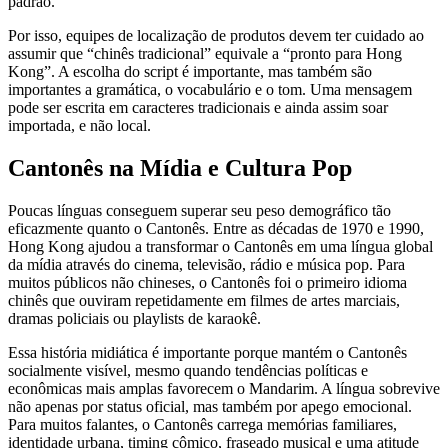
padrão.
Por isso, equipes de localização de produtos devem ter cuidado ao
assumir que “chinês tradicional” equivale a “pronto para Hong
Kong”. A escolha do script é importante, mas também são
importantes a gramática, o vocabulário e o tom. Uma mensagem
pode ser escrita em caracteres tradicionais e ainda assim soar
importada, e não local.
Cantonês na Mídia e Cultura Pop
Poucas línguas conseguem superar seu peso demográfico tão
eficazmente quanto o Cantonês. Entre as décadas de 1970 e 1990,
Hong Kong ajudou a transformar o Cantonês em uma língua global
da mídia através do cinema, televisão, rádio e música pop. Para
muitos públicos não chineses, o Cantonês foi o primeiro idioma
chinês que ouviram repetidamente em filmes de artes marciais,
dramas policiais ou playlists de karaokê.
Essa história midiática é importante porque mantém o Cantonês
socialmente visível, mesmo quando tendências políticas e
econômicas mais amplas favorecem o Mandarim. A língua sobrevive
não apenas por status oficial, mas também por apego emocional.
Para muitos falantes, o Cantonês carrega memórias familiares,
identidade urbana, timing cômico, fraseado musical e uma atitude