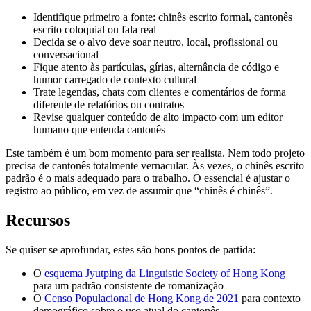
Identifique primeiro a fonte: chinês escrito formal, cantonês
escrito coloquial ou fala real
Decida se o alvo deve soar neutro, local, profissional ou
conversacional
Fique atento às partículas, gírias, alternância de código e
humor carregado de contexto cultural
Trate legendas, chats com clientes e comentários de forma
diferente de relatórios ou contratos
Revise qualquer conteúdo de alto impacto com um editor
humano que entenda cantonês
Este também é um bom momento para ser realista. Nem todo projeto
precisa de cantonês totalmente vernacular. Às vezes, o chinês escrito
padrão é o mais adequado para o trabalho. O essencial é ajustar o
registro ao público, em vez de assumir que “chinês é chinês”.
Recursos
Se quiser se aprofundar, estes são bons pontos de partida:
O
esquema Jyutping da Linguistic Society of Hong Kong
para um padrão consistente de romanização
O
Censo Populacional de Hong Kong de 2021
para contexto
demográfico sobre o uso atual do cantonês