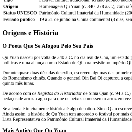
Origem
Homenageia Qu Yuan (c. 340–278 a.C.), com raízes
Status UNESCO
Património Cultural Imaterial da Humanidade (20
Feriado público
19 a 21 de junho na China continental (3 dias,
Origens e História
O Poeta Que Se Afogou Pelo Seu País
Qu Yuan nasceu por volta de 340 a.C. no clã real de Chu, um estado
políticas e uma aliança com o Estado de Qi para resistir ao império
Durante quase duas décadas de exílio, escreveu algumas das primeira
do Romantismo chinês. Quando o general Qin Bai Qi capturou a capit
quinto mês lunar.
De acordo com os
Registos do Historiador
de Sima Qian (c. 94 a.C.)
pedaços de arroz à água para que os peixes comessem o arroz em vez 
Se a lenda é inteiramente histórica é algo debatido. Sima Qian escre
Ainda assim, a história de Qu Yuan tem ancorado o festival por mai
Lista Representativa do Património Cultural Imaterial da Humanidade
Mais Antigo Que Qu Yuan