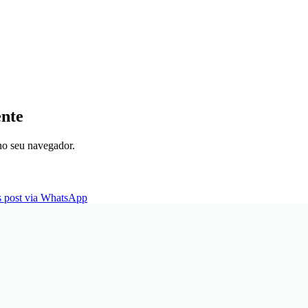
ente
 no seu navegador.
is post via WhatsApp