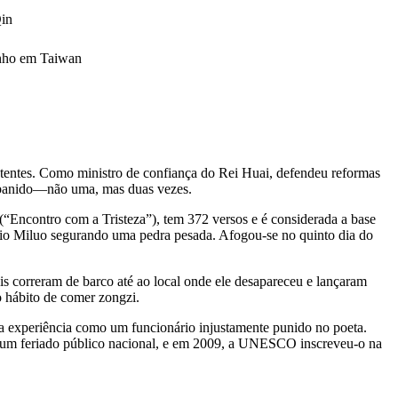
Qin
unho em Taiwan
tentes. Como ministro de confiança do Rei Huai, defendeu reformas
oi banido—não uma, mas duas vezes.
(“Encontro com a Tristeza”), tem 372 versos e é considerada a base
Rio Miluo segurando uma pedra pesada. Afogou-se no quinto dia do
 correram de barco até ao local onde ele desapareceu e lançaram
o hábito de comer zongzi.
ria experiência como um funcionário injustamente punido no poeta.
ão um feriado público nacional, e em 2009, a UNESCO inscreveu-o na