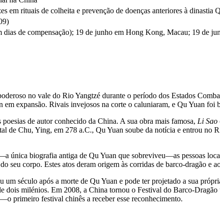
 em rituais de colheita e prevenção de doenças anteriores à dinastia 
09)
 sem dias de compensação); 19 de junho em Hong Kong, Macau; 19 de j
 poderoso no vale do Rio Yangtzé durante o período dos Estados Comba
 Qin em expansão. Rivais invejosos na corte o caluniaram, e Qu Yuan f
s poesias de autor conhecido da China. A sua obra mais famosa,
Li Sao
al de Chu, Ying, em 278 a.C., Qu Yuan soube da notícia e entrou no 
—a única biografia antiga de Qu Yuan que sobreviveu—as pessoas locais
do seu corpo. Estes atos deram origem às corridas de barco-dragão e a
veu um século após a morte de Qu Yuan e pode ter projetado a sua próp
s de dois milénios. Em 2008, a China tornou o Festival do Barco-Drag
—o primeiro festival chinês a receber esse reconhecimento.