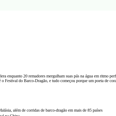
ra enquanto 20 remadores mergulham suas pás na água em ritmo perf
e é o Festival do Barco-Dragão, e tudo começou porque um poeta de cor
lásia, além de corridas de barco-dragão em mais de 85 países
onal na China