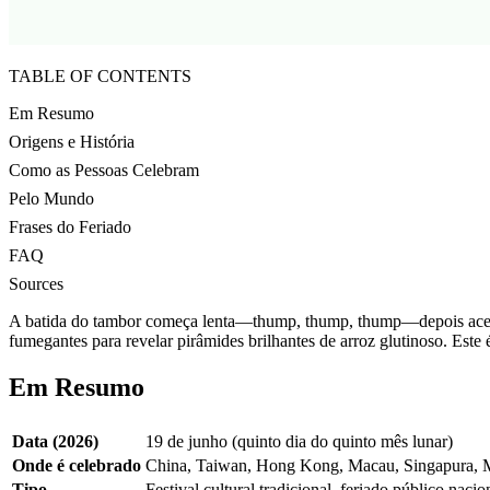
TABLE OF CONTENTS
Em Resumo
Origens e História
Como as Pessoas Celebram
Pelo Mundo
Frases do Feriado
FAQ
Sources
A batida do tambor começa lenta—thump, thump, thump—depois acele
fumegantes para revelar pirâmides brilhantes de arroz glutinoso. Est
Em Resumo
Data (2026)
19 de junho (quinto dia do quinto mês lunar)
Onde é celebrado
China, Taiwan, Hong Kong, Macau, Singapura, Ma
Tipo
Festival cultural tradicional, feriado público naci