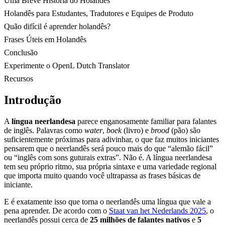
Uma Breve História do Holandês
Holandês para Estudantes, Tradutores e Equipes de Produto
Quão difícil é aprender holandês?
Frases Úteis em Holandês
Conclusão
Experimente o OpenL Dutch Translator
Recursos
Introdução
A
língua neerlandesa
parece enganosamente familiar para falantes
de inglês. Palavras como
water
,
boek
(livro) e
brood
(pão) são
suficientemente próximas para adivinhar, o que faz muitos iniciantes
pensarem que o neerlandês será pouco mais do que “alemão fácil”
ou “inglês com sons guturais extras”. Não é. A língua neerlandesa
tem seu próprio ritmo, sua própria sintaxe e uma variedade regional
que importa muito quando você ultrapassa as frases básicas de
iniciante.
E é exatamente isso que torna o neerlandês uma língua que vale a
pena aprender. De acordo com o
Staat van het Nederlands 2025
, o
neerlandês possui cerca de
25 milhões de falantes nativos
e
5