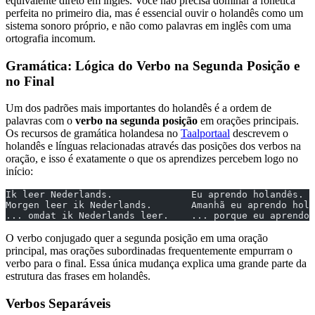
equivalente direto em inglês. Você não precisa dominar a fonética
perfeita no primeiro dia, mas é essencial ouvir o holandês como um
sistema sonoro próprio, e não como palavras em inglês com uma
ortografia incomum.
Gramática: Lógica do Verbo na Segunda Posição e
no Final
Um dos padrões mais importantes do holandês é a ordem de
palavras com o
verbo na segunda posição
em orações principais.
Os recursos de gramática holandesa no
Taalportaal
descrevem o
holandês e línguas relacionadas através das posições dos verbos na
oração, e isso é exatamente o que os aprendizes percebem logo no
início:
Ik leer Nederlands.              Eu aprendo holandês.
Morgen leer ik Nederlands.       Amanhã eu aprendo hola
... omdat ik Nederlands leer.    ... porque eu aprendo 
O verbo conjugado quer a segunda posição em uma oração
principal, mas orações subordinadas frequentemente empurram o
verbo para o final. Essa única mudança explica uma grande parte da
estrutura das frases em holandês.
Verbos Separáveis