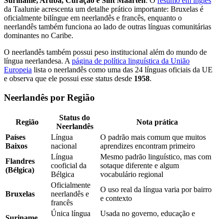
Suriname, Aruba, Curaçao e Sint Maarten
. O
resumo em inglês
da Taalunie acrescenta um detalhe prático importante: Bruxelas é
oficialmente bilíngue em neerlandês e francês, enquanto o
neerlandês também funciona ao lado de outras línguas comunitárias
dominantes no Caribe.
O neerlandês também possui peso institucional além do mundo de
língua neerlandesa. A
página de política linguística da União
Europeia
lista o neerlandês como uma das 24 línguas oficiais da UE
e observa que ele possui esse status desde
1958
.
Neerlandês por Região
Status do
Região
Nota prática
Neerlandês
Países
Língua
O padrão mais comum que muitos
Baixos
nacional
aprendizes encontram primeiro
Língua
Mesmo padrão linguístico, mas com
Flandres
cooficial da
sotaque diferente e algum
(Bélgica)
Bélgica
vocabulário regional
Oficialmente
O uso real da língua varia por bairro
Bruxelas
neerlandês e
e contexto
francês
Única língua
Usada no governo, educação e
Suriname