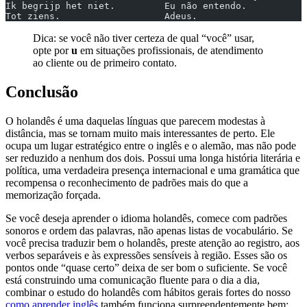
Ik begrijp het niet.         Eu não entendo.
Tot ziens.                   Adeus.
Dica: se você não tiver certeza de qual “você” usar,
opte por
u
em situações profissionais, de atendimento
ao cliente ou de primeiro contato.
Conclusão
O holandês é uma daquelas línguas que parecem modestas à
distância, mas se tornam muito mais interessantes de perto. Ele
ocupa um lugar estratégico entre o inglês e o alemão, mas não pode
ser reduzido a nenhum dos dois. Possui uma longa história literária e
política, uma verdadeira presença internacional e uma gramática que
recompensa o reconhecimento de padrões mais do que a
memorização forçada.
Se você deseja aprender o idioma holandês, comece com padrões
sonoros e ordem das palavras, não apenas listas de vocabulário. Se
você precisa traduzir bem o holandês, preste atenção ao registro, aos
verbos separáveis e às expressões sensíveis à região. Esses são os
pontos onde “quase certo” deixa de ser bom o suficiente. Se você
está construindo uma comunicação fluente para o dia a dia,
combinar o estudo do holandês com hábitos gerais fortes do nosso
como aprender inglês
também funciona surpreendentemente bem: