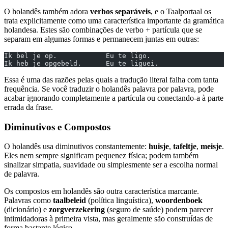
O holandês também adora
verbos separáveis
, e o Taalportaal os
trata explicitamente como uma característica importante da gramática
holandesa. Estes são combinações de verbo + partícula que se
separam em algumas formas e permanecem juntas em outras:
Ik bel je op.            Eu te ligo.
Ik heb je opgebeld.      Eu te liguei.
Essa é uma das razões pelas quais a tradução literal falha com tanta
frequência. Se você traduzir o holandês palavra por palavra, pode
acabar ignorando completamente a partícula ou conectando-a à parte
errada da frase.
Diminutivos e Compostos
O holandês usa diminutivos constantemente:
huisje
,
tafeltje
,
meisje
.
Eles nem sempre significam pequenez física; podem também
sinalizar simpatia, suavidade ou simplesmente ser a escolha normal
de palavra.
Os compostos em holandês são outra característica marcante.
Palavras como
taalbeleid
(política linguística),
woordenboek
(dicionário) e
zorgverzekering
(seguro de saúde) podem parecer
intimidadoras à primeira vista, mas geralmente são construídas de
forma bastante lógica.