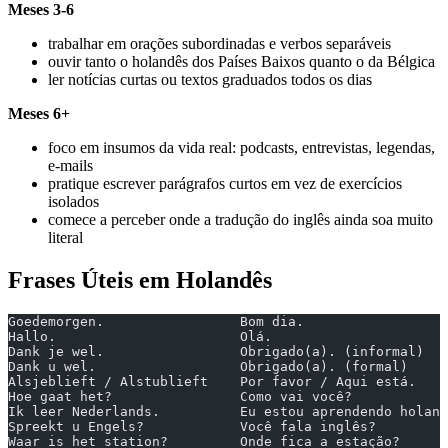
Meses 3-6
trabalhar em orações subordinadas e verbos separáveis
ouvir tanto o holandês dos Países Baixos quanto o da Bélgica
ler notícias curtas ou textos graduados todos os dias
Meses 6+
foco em insumos da vida real: podcasts, entrevistas, legendas,
e-mails
pratique escrever parágrafos curtos em vez de exercícios
isolados
comece a perceber onde a tradução do inglês ainda soa muito
literal
Frases Úteis em Holandês
Goedemorgen.                 Bom dia.
Hallo.                       Olá.
Dank je wel.                 Obrigado(a). (informal)
Dank u wel.                  Obrigado(a). (formal)
Alsjeblieft / Alstublieft    Por favor / Aqui está.
Hoe gaat het?                Como vai você?
Ik leer Nederlands.          Eu estou aprendendo holand
Spreekt u Engels?            Você fala inglês?
Waar is het station?         Onde fica a estação?