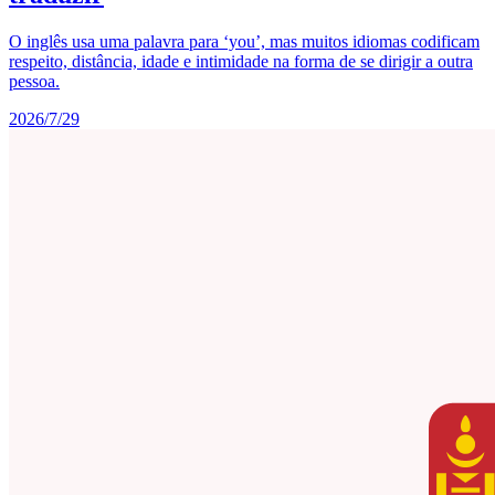
O inglês usa uma palavra para ‘you’, mas muitos idiomas codificam
respeito, distância, idade e intimidade na forma de se dirigir a outra
pessoa.
2026/7/29