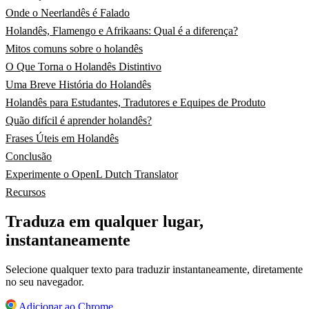
Onde o Neerlandês é Falado
Holandês, Flamengo e Afrikaans: Qual é a diferença?
Mitos comuns sobre o holandês
O Que Torna o Holandês Distintivo
Uma Breve História do Holandês
Holandês para Estudantes, Tradutores e Equipes de Produto
Quão difícil é aprender holandês?
Frases Úteis em Holandês
Conclusão
Experimente o OpenL Dutch Translator
Recursos
Traduza em qualquer lugar,
instantaneamente
Selecione qualquer texto para traduzir instantaneamente, diretamente
no seu navegador.
Adicionar ao Chrome