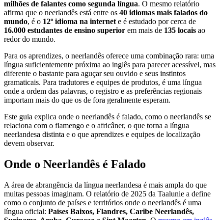
milhões de falantes como segunda língua
. O mesmo relatório
afirma que o neerlandês está entre os
40 idiomas mais falados do
mundo
, é o
12º idioma na internet
e é estudado por cerca de
16.000 estudantes de ensino superior
em mais de
135 locais
ao
redor do mundo.
Para os aprendizes, o neerlandês oferece uma combinação rara: uma
língua suficientemente próxima ao inglês para parecer acessível, mas
diferente o bastante para aguçar seu ouvido e seus instintos
gramaticais. Para tradutores e equipes de produtos, é uma língua
onde a ordem das palavras, o registro e as preferências regionais
importam mais do que os de fora geralmente esperam.
Este guia explica onde o neerlandês é falado, como o neerlandês se
relaciona com o flamengo e o africâner, o que torna a língua
neerlandesa distinta e o que aprendizes e equipes de localização
devem observar.
Onde o Neerlandês é Falado
A área de abrangência da língua neerlandesa é mais ampla do que
muitas pessoas imaginam. O relatório de 2025 da Taalunie a define
como o conjunto de países e territórios onde o neerlandês é uma
língua oficial:
Países Baixos, Flandres, Caribe Neerlandês,