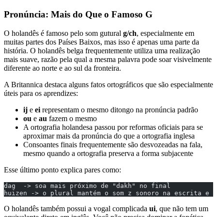
Pronúncia: Mais do Que o Famoso G
O holandês é famoso pelo som gutural
g/ch
, especialmente em
muitas partes dos Países Baixos, mas isso é apenas uma parte da
história. O holandês belga frequentemente utiliza uma realização
mais suave, razão pela qual a mesma palavra pode soar visivelmente
diferente ao norte e ao sul da fronteira.
A Britannica destaca alguns fatos ortográficos que são especialmente
úteis para os aprendizes:
ij
e
ei
representam o mesmo ditongo na pronúncia padrão
ou
e
au
fazem o mesmo
A ortografia holandesa passou por reformas oficiais para se
aproximar mais da pronúncia do que a ortografia inglesa
Consoantes finais frequentemente são desvozeadas na fala,
mesmo quando a ortografia preserva a forma subjacente
Esse último ponto explica pares como:
dag  -> soa mais próximo de "dakh" no final
huizen -> o plural mantém o som z sonoro na escrita e n
O holandês também possui a vogal complicada
ui
, que não tem um