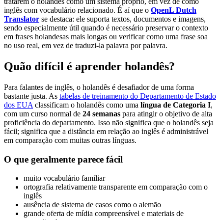
tratarem o holandês como um sistema próprio, em vez de como
inglês com vocabulário relacionado. É aí que o
OpenL Dutch
Translator
se destaca: ele suporta textos, documentos e imagens,
sendo especialmente útil quando é necessário preservar o contexto
em frases holandesas mais longas ou verificar como uma frase soa
no uso real, em vez de traduzi-la palavra por palavra.
Quão difícil é aprender holandês?
Para falantes de inglês, o holandês é desafiador de uma forma
bastante justa. As
tabelas de treinamento do Departamento de Estado
dos EUA
classificam o holandês como uma
língua de Categoria I
,
com um curso normal de
24 semanas
para atingir o objetivo de alta
proficiência do departamento. Isso não significa que o holandês seja
fácil; significa que a distância em relação ao inglês é administrável
em comparação com muitas outras línguas.
O que geralmente parece fácil
muito vocabulário familiar
ortografia relativamente transparente em comparação com o
inglês
ausência de sistema de casos como o alemão
grande oferta de mídia compreensível e materiais de