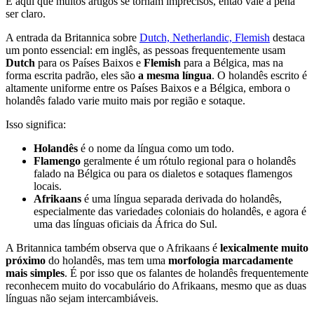
É aqui que muitos artigos se tornam imprecisos, então vale a pena
ser claro.
A entrada da Britannica sobre
Dutch, Netherlandic, Flemish
destaca
um ponto essencial: em inglês, as pessoas frequentemente usam
Dutch
para os Países Baixos e
Flemish
para a Bélgica, mas na
forma escrita padrão, eles são
a mesma língua
. O holandês escrito é
altamente uniforme entre os Países Baixos e a Bélgica, embora o
holandês falado varie muito mais por região e sotaque.
Isso significa:
Holandês
é o nome da língua como um todo.
Flamengo
geralmente é um rótulo regional para o holandês
falado na Bélgica ou para os dialetos e sotaques flamengos
locais.
Afrikaans
é uma língua separada derivada do holandês,
especialmente das variedades coloniais do holandês, e agora é
uma das línguas oficiais da África do Sul.
A Britannica também observa que o Afrikaans é
lexicalmente muito
próximo
do holandês, mas tem uma
morfologia marcadamente
mais simples
. É por isso que os falantes de holandês frequentemente
reconhecem muito do vocabulário do Afrikaans, mesmo que as duas
línguas não sejam intercambiáveis.