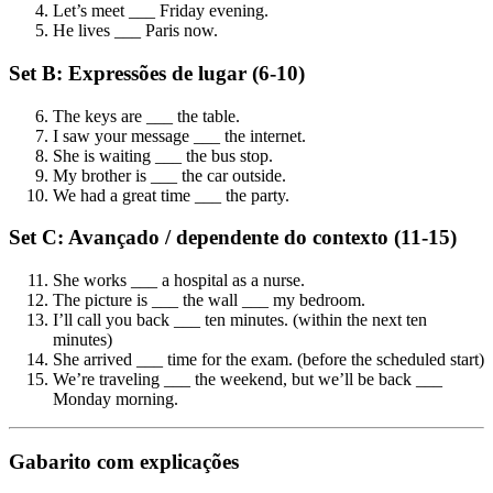
Let’s meet ___ Friday evening.
He lives ___ Paris now.
Set B: Expressões de lugar (6-10)
The keys are ___ the table.
I saw your message ___ the internet.
She is waiting ___ the bus stop.
My brother is ___ the car outside.
We had a great time ___ the party.
Set C: Avançado / dependente do contexto (11-15)
She works ___ a hospital as a nurse.
The picture is ___ the wall ___ my bedroom.
I’ll call you back ___ ten minutes. (within the next ten
minutes)
She arrived ___ time for the exam. (before the scheduled start)
We’re traveling ___ the weekend, but we’ll be back ___
Monday morning.
Gabarito com explicações