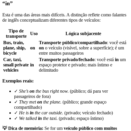
“in”
Esta é uma das áreas mais difíceis. A distinção reflete como falantes
de inglês conceptualizam diferentes tipos de veículos:
Tipo de
Uso
Lógica subjacente
transporte
Bus, train,
Transporte público/compartilhado
: você está
plane, ship,
on
on
o veículo (visível, sobre a superfície); é um
bicycle
entre muitos passageiros
Car, taxi,
Transporte privado/fechado
: você está
in
um
small private
in
espaço protetor e privado; mais íntimo e
vehicles
delimitado
Exemplos reais:
✓
She’s
on
the bus right now.
(público; dá para ver
passageiros de fora)
✓
They met
on
the plane.
(público; grande espaço
compartilhado)
✓
He is
in
the car outside.
(privado; veículo fechado)
✓
We talked
in
the taxi.
(privado; espaço íntimo)
💡 Dica de memória:
Se for um
veículo público com muitos