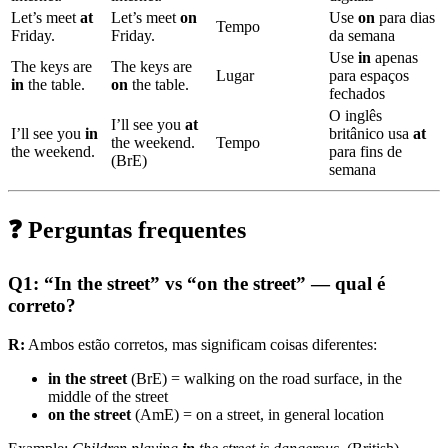
Let’s meet
at
Let’s meet
on
Use
on
para dias
Tempo
Friday.
Friday.
da semana
Use
in
apenas
The keys are
The keys are
Lugar
para espaços
in
the table.
on
the table.
fechados
O inglês
I’ll see you
at
I’ll see you
in
britânico usa
at
the weekend.
Tempo
the weekend.
para fins de
(BrE)
semana
❓ Perguntas frequentes
Q1: “In the street” vs “on the street” — qual é
correto?
R:
Ambos estão corretos, mas significam coisas diferentes:
in the street
(BrE) = walking on the road surface, in the
middle of the street
on the street
(AmE) = on a street, in general location