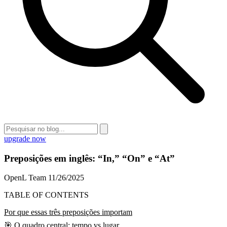
upgrade now
Preposições em inglês: “In,” “On” e “At”
OpenL Team
11/26/2025
TABLE OF CONTENTS
Por que essas três preposições importam
🎯 O quadro central: tempo vs lugar