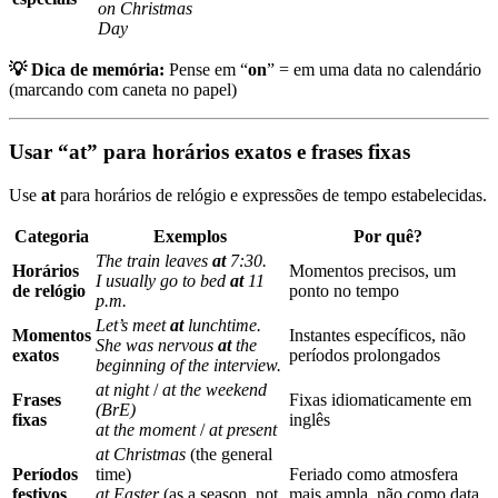
on Christmas
Day
💡 Dica de memória:
Pense em “
on
” = em uma data no calendário
(marcando com caneta no papel)
Usar “at” para horários exatos e frases fixas
Use
at
para horários de relógio e expressões de tempo estabelecidas.
Categoria
Exemplos
Por quê?
The train leaves
at
7:30.
Horários
Momentos precisos, um
I usually go to bed
at
11
de relógio
ponto no tempo
p.m.
Let’s meet
at
lunchtime.
Momentos
Instantes específicos, não
She was nervous
at
the
exatos
períodos prolongados
beginning of the interview.
at night
/
at the weekend
Frases
Fixas idiomaticamente em
(BrE)
fixas
inglês
at the moment
/
at present
at Christmas
(the general
Períodos
time)
Feriado como atmosfera
festivos
at Easter
(as a season, not
mais ampla, não como data