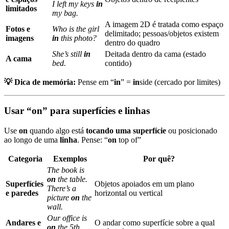
I left my keys
in
limitados
my bag.
A imagem 2D é tratada como espaço
Fotos e
Who is the girl
delimitado; pessoas/objetos existem
imagens
in
this photo?
dentro do quadro
She’s still
in
Deitada dentro da cama (estado
A cama
bed.
contido)
💡 Dica de memória:
Pense em “
in
” =
in
side (cercado por limites)
Usar “on” para superfícies e linhas
Use
on
quando algo está
tocando uma superfície
ou posicionado
ao longo de uma
linha
. Pense: “
on
top of”
Categoria
Exemplos
Por quê?
The book is
on
the table.
Superfícies
Objetos apoiados em um plano
There’s a
e paredes
horizontal ou vertical
picture
on
the
wall.
Our office is
Andares e
O andar como superfície sobre a qual
on
the 5th