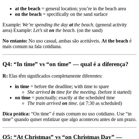
at the beach
= general location; you’re in the beach area
on the beach
= specifically on the sand surface
Example:
We’re spending the day
at
the beach.
(general activity
area) Example:
Let’s sit
on
the beach.
(on the sand)
No entanto:
No uso casual, ambas são aceitáveis.
At the beach
é
mais comum na fala cotidiana.
Q4: “In time” vs “on time” — qual é a diferença?
R:
Elas têm significados completamente diferentes:
in time
= before the deadline; with time to spare
She arrived
in
time for the meeting.
(before it started)
on time
= punctually; exactly at the scheduled time
The train arrived
on
time.
(at 7:30 as scheduled)
Dica prática:
“On time” é mais comum no uso cotidiano. Use “in
time” quando quiser enfatizar que algo aconteceu antes de um prazo.
Q5: “At Christmas” vs “on Christmas Day” —