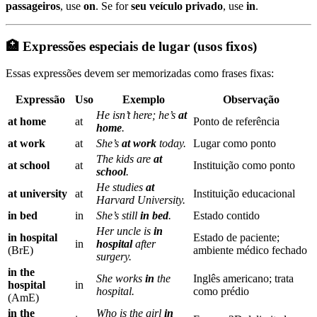
passageiros
, use
on
. Se for
seu veículo privado
, use
in
.
🏥 Expressões especiais de lugar (usos fixos)
Essas expressões devem ser memorizadas como frases fixas:
Expressão
Uso
Exemplo
Observação
He isn’t here; he’s
at
at home
at
Ponto de referência
home
.
at work
at
She’s
at work
today.
Lugar como ponto
The kids are
at
at school
at
Instituição como ponto
school
.
He studies
at
at university
at
Instituição educacional
Harvard University.
in bed
in
She’s still
in bed
.
Estado contido
Her uncle is
in
in hospital
Estado de paciente;
in
hospital
after
(BrE)
ambiente médico fechado
surgery.
in the
She works
in
the
Inglês americano; trata
hospital
in
hospital.
como prédio
(AmE)
in the
Who is the girl
in