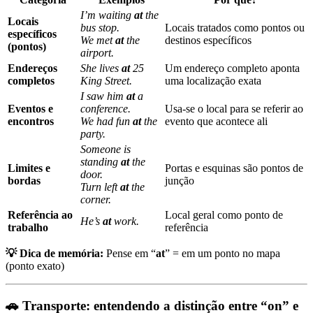
I’m waiting
at
the
Locais
bus stop.
Locais tratados como pontos ou
específicos
We met
at
the
destinos específicos
(pontos)
airport.
Endereços
She lives
at
25
Um endereço completo aponta
completos
King Street.
uma localização exata
I saw him
at
a
Eventos e
conference.
Usa-se o local para se referir ao
encontros
We had fun
at
the
evento que acontece ali
party.
Someone is
standing
at
the
Limites e
Portas e esquinas são pontos de
door.
bordas
junção
Turn left
at
the
corner.
Referência ao
Local geral como ponto de
He’s
at
work.
trabalho
referência
💡 Dica de memória:
Pense em “
at
” = em um ponto no mapa
(ponto exato)
🚗 Transporte: entendendo a distinção entre “on” e