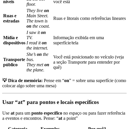
níveis
você está
floor.
They live
on
Ruas e
Main Street.
Ruas e litorais como referências lineares
estradas
The town is
on
the coast.
I saw it
on
Mídia e
TV.
Informação exibida em uma
dispositivos
I read it
on
superfície/tela
the internet.
She’s
on
the
Você está posicionado no veículo (veja
Transporte
bus.
a seção Transporte para entender por
público
They met
on
quê)
the plane.
💡 Dica de memória:
Pense em “
on
” = sobre uma superfície (como
colocar algo sobre uma mesa)
Usar “at” para pontos e locais específicos
Use
at
para um
ponto específico
no espaço ou para fazer referência
a eventos e encontros. Pense: “
at
a point”
Categoria
Exemplos
Por quê?