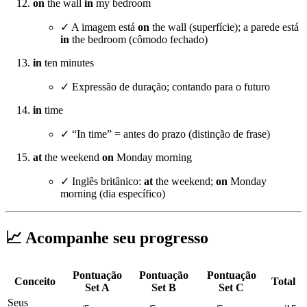
on
the wall
in
my bedroom
✓ A imagem está
on
the wall (superfície); a parede está
in
the bedroom (cômodo fechado)
in
ten minutes
✓ Expressão de duração; contando para o futuro
in
time
✓ “In time” = antes do prazo (distinção de frase)
at
the weekend
on
Monday morning
✓ Inglês britânico:
at
the weekend;
on
Monday
morning (dia específico)
📈 Acompanhe seu progresso
Pontuação
Pontuação
Pontuação
Conceito
Total
Set A
Set B
Set C
Seus