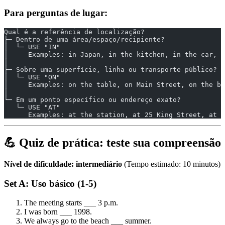
Para perguntas de lugar:
Qual é a referência de localização?
├─ Dentro de uma área/espaço/recipiente?
│  └─ USE "IN"
│     Examples: in Japan, in the kitchen, in the car, i
│
├─ Sobre uma superfície, linha ou transporte público?
│  └─ USE "ON"
│     Examples: on the table, on Main Street, on the bu
│
└─ Em um ponto específico ou endereço exato?
   └─ USE "AT"
      Examples: at the station, at 25 King Street, at t
💪 Quiz de prática: teste sua compreensão
Nível de dificuldade: intermediário
(Tempo estimado: 10 minutos)
Set A: Uso básico (1-5)
The meeting starts ___ 3 p.m.
I was born ___ 1998.
We always go to the beach ___ summer.