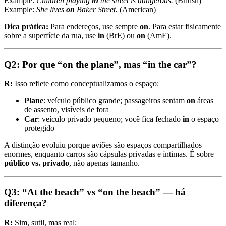
Example:
Children playing
in
the street is dangerous.
(British)
Example:
She lives
on
Baker Street.
(American)
Dica prática:
Para endereços, use sempre
on
. Para estar fisicamente
sobre a superfície da rua, use
in
(BrE) ou
on
(AmE).
Q2: Por que “on the plane”, mas “in the car”?
R:
Isso reflete como conceptualizamos o espaço:
Plane
: veículo público grande; passageiros sentam
on
áreas
de assento, visíveis de fora
Car
: veículo privado pequeno; você fica fechado
in
o espaço
protegido
A distinção evoluiu porque aviões são espaços compartilhados
enormes, enquanto carros são cápsulas privadas e íntimas. É sobre
público vs. privado
, não apenas tamanho.
Q3: “At the beach” vs “on the beach” — há
diferença?
R:
Sim, sutil, mas real: