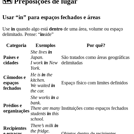
🗺️ Preposições de lugar
Usar “in” para espaços fechados e áreas
Use
in
quando algo está
dentro
de uma área, volume ou espaço
delimitado. Pense: “
in
side”
Categoria
Exemplos
Por quê?
She lives
in
Países e
Japan.
São tratados como áreas geográficas
cidades
I work
in
New
delimitadas
York.
He is
in
the
Cômodos e
kitchen.
espaços
Espaço físico com limites definidos
We waited
in
fechados
the car.
She works
in
a
bank.
Prédios e
There are many
Instituições como espaços fechados
organizações
students
in
this
school.
There’s milk
in
Recipientes
the fridge.
e espaços
Objetos dentro de recipientes