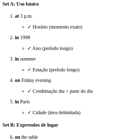
Set A: Uso básico
at
3 p.m.
✓ Horário (momento exato)
in
1998
✓ Ano (período longo)
in
summer
✓ Estação (período longo)
on
Friday evening
✓ Combinação dia + parte do dia
in
Paris
✓ Cidade (área delimitada)
Set B: Expressões de lugar
on
the table