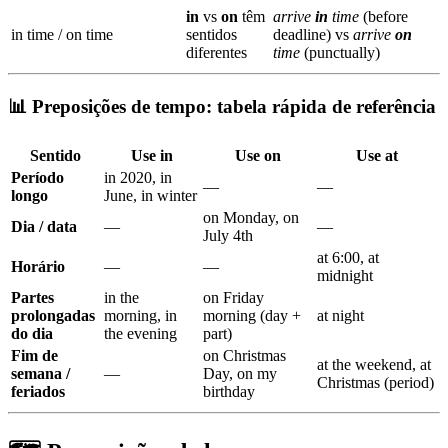
in
vs
on
têm
arrive
in
time
(before
in time / on time
sentidos
deadline) vs
arrive
on
diferentes
time
(punctually)
📊 Preposições de tempo: tabela rápida de referência
Sentido
Use
in
Use
on
Use
at
Período
in 2020, in
—
—
longo
June, in winter
on Monday, on
Dia / data
—
—
July 4th
at 6:00, at
Horário
—
—
midnight
Partes
in the
on Friday
prolongadas
morning, in
morning (day +
at night
do dia
the evening
part)
Fim de
on Christmas
at the weekend, at
semana /
—
Day, on my
Christmas (period)
feriados
birthday