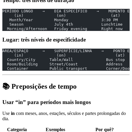
Tempo: três níveis de duração
PERÍODO LONGO    →    DIA ESPECÍFICO    →    MOMENTO EX
     (in)              (on)                   (at)
   Month/Year         Monday              3:30 PM
   Season             July 4th            Lunchtime
  Morning/Afternoon   Friday evening      Right now
Lugar: três níveis de especificidade
ÁREA/ESPAÇO      →    SUPERFÍCIE/LINHA    →    PONTO ES
     (in)              (on)                     (at)
  Country/City      Table/Wall              Bus stop
  Room/Building     Street/Coast            Address
  Container         Public transport        Corner/Door
📚 Preposições de tempo
Usar “in” para períodos mais longos
Use
in
com meses, anos, estações, séculos e partes prolongadas do
dia.
Categoria
Exemplos
Por quê?