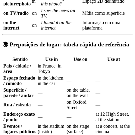
in
Espaço 2D delimitado
picture/photo
this photo?
I saw the news
on
on TV/radio
on
Mídia como superfície
TV.
on the
I found it
on
the
Informação em uma
on
internet
internet.
plataforma
🌍 Preposições de lugar: tabela rápida de referência
Sentido
Use
in
Use
on
Use
at
País / cidade /
in France, in
—
—
área
Tokyo
Espaço fechado
in the kitchen,
—
—
/ cômodo
in the car
Superfície /
on the table,
—
—
parede / andar
on the wall
on Oxford
Rua / estrada
—
—
Street
Endereço exato
at 12 High Street,
—
—
/ ponto
at the station
Eventos /
in the stadium
on the stage
at a concert, at the
lugares públicos
(inside)
(surface)
cinema