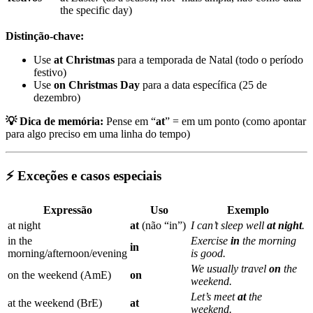
the specific day)
Distinção-chave:
Use
at Christmas
para a temporada de Natal (todo o período
festivo)
Use
on Christmas Day
para a data específica (25 de
dezembro)
💡 Dica de memória:
Pense em “
at
” = em um ponto (como apontar
para algo preciso em uma linha do tempo)
⚡ Exceções e casos especiais
Expressão
Uso
Exemplo
at night
at
(não “in”)
I can’t sleep well
at night
.
in the
Exercise
in
the morning
in
morning/afternoon/evening
is good.
We usually travel
on
the
on the weekend (AmE)
on
weekend.
Let’s meet
at
the
at the weekend (BrE)
at
weekend.