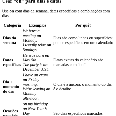
Usar “on” para dias e datas
Use
on
com dias da semana, datas específicas e combinações com
dias.
Categoria
Exemplos
Por quê?
We have a
meeting
on
Dias da
Dias são como linhas ou superfícies:
Monday.
semana
pontos específicos em um calendário
I usually relax
on
Sundays.
He was born
on
Datas
May 5th.
Datas exatas do calendário são
específicas
The party is
on
marcadas com “on”
December 31st.
I have an exam
on
Friday
Dia +
morning.
O dia é a âncora; o momento do dia
momento
We’re leaving
on
é o detalhe
do dia
Monday
afternoon.
on my birthday
on New Year’s
Ocasiões
Day
São dias específicos marcados
especiais