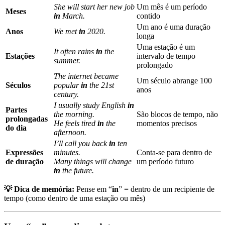
She will start her new job
Um mês é um período
Meses
in
March.
contido
Um ano é uma duração
Anos
We met
in
2020.
longa
Uma estação é um
It often rains
in
the
Estações
intervalo de tempo
summer.
prolongado
The internet became
Um século abrange 100
Séculos
popular
in
the 21st
anos
century.
I usually study English
in
Partes
the morning.
São blocos de tempo, não
prolongadas
He feels tired
in
the
momentos precisos
do dia
afternoon.
I’ll call you back
in
ten
Expressões
minutes.
Conta-se para dentro de
de duração
Many things will change
um período futuro
in
the future.
💡 Dica de memória:
Pense em “
in
” = dentro de um recipiente de
tempo (como dentro de uma estação ou mês)