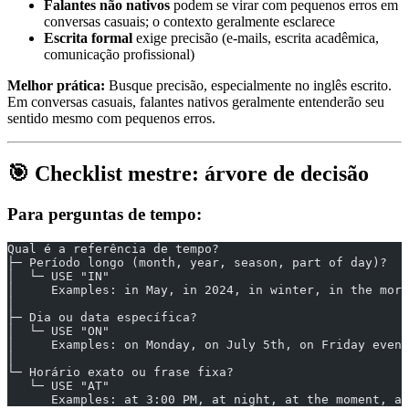
Falantes não nativos
podem se virar com pequenos erros em
conversas casuais; o contexto geralmente esclarece
Escrita formal
exige precisão (e-mails, escrita acadêmica,
comunicação profissional)
Melhor prática:
Busque precisão, especialmente no inglês escrito.
Em conversas casuais, falantes nativos geralmente entenderão seu
sentido mesmo com pequenos erros.
🎯 Checklist mestre: árvore de decisão
Para perguntas de tempo:
Qual é a referência de tempo?
├─ Período longo (month, year, season, part of day)?
│  └─ USE "IN"
│     Examples: in May, in 2024, in winter, in the morn
│
├─ Dia ou data específica?
│  └─ USE "ON"
│     Examples: on Monday, on July 5th, on Friday eveni
│
└─ Horário exato ou frase fixa?
   └─ USE "AT"
      Examples: at 3:00 PM, at night, at the moment, at