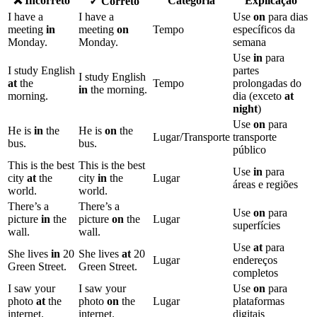
❌ Incorreto
Categoria
Explicação
✓ Correto
I have a
I have a
Use
on
para dias
meeting
in
meeting
on
Tempo
específicos da
Monday.
Monday.
semana
Use
in
para
I study English
partes
I study English
at
the
Tempo
prolongadas do
in
the morning.
morning.
dia (exceto
at
night
)
Use
on
para
He is
in
the
He is
on
the
Lugar/Transporte
transporte
bus.
bus.
público
This is the best
This is the best
Use
in
para
city
at
the
city
in
the
Lugar
áreas e regiões
world.
world.
There’s a
There’s a
Use
on
para
picture
in
the
picture
on
the
Lugar
superfícies
wall.
wall.
Use
at
para
She lives
in
20
She lives
at
20
Lugar
endereços
Green Street.
Green Street.
completos
I saw your
I saw your
Use
on
para
photo
at
the
photo
on
the
Lugar
plataformas
internet.
internet.
digitais