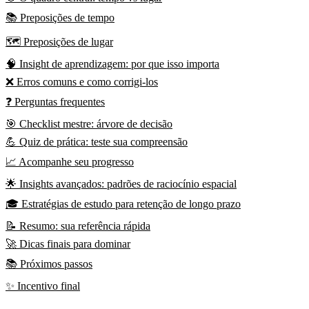
📚 Preposições de tempo
🗺️ Preposições de lugar
🧠 Insight de aprendizagem: por que isso importa
❌ Erros comuns e como corrigi-los
❓ Perguntas frequentes
🎯 Checklist mestre: árvore de decisão
💪 Quiz de prática: teste sua compreensão
📈 Acompanhe seu progresso
🌟 Insights avançados: padrões de raciocínio espacial
🎓 Estratégias de estudo para retenção de longo prazo
📝 Resumo: sua referência rápida
🚀 Dicas finais para dominar
📚 Próximos passos
✨ Incentivo final