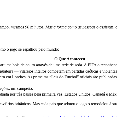
mpo, mesmos 90 minutos. Mas a forma como as pessoas o assistem, o 
omo o jogo se espalhou pelo mundo:
O Que Aconteceu
uma bola de couro através de uma rede de seda. A FIFA o reconhece 
Inglaterra — vilarejos inteiros competem em partidas caóticas e violenta
n em Londres. As primeiras “Leis do Futebol” oficiais são publicadas,
eções, um campeão.
ediada por três países pela primeira vez: Estados Unidos, Canadá e Méx
roviários britânicos. Mas cada país que adotou o jogo o remodelou à s