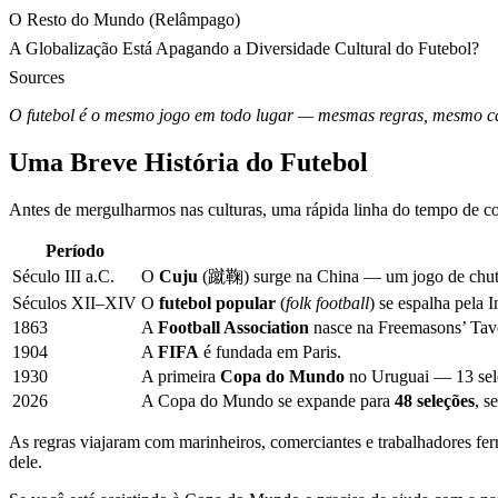
O Resto do Mundo (Relâmpago)
A Globalização Está Apagando a Diversidade Cultural do Futebol?
Sources
O futebol é o mesmo jogo em todo lugar — mesmas regras, mesmo ca
Uma Breve História do Futebol
Antes de mergulharmos nas culturas, uma rápida linha do tempo de c
Período
Século III a.C.
O
Cuju
(蹴鞠) surge na China — um jogo de chutar 
Séculos XII–XIV
O
futebol popular
(
folk football
) se espalha pela 
1863
A
Football Association
nasce na Freemasons’ Taver
1904
A
FIFA
é fundada em Paris.
1930
A primeira
Copa do Mundo
no Uruguai — 13 sel
2026
A Copa do Mundo se expande para
48 seleções
, s
As regras viajaram com marinheiros, comerciantes e trabalhadores fer
dele.