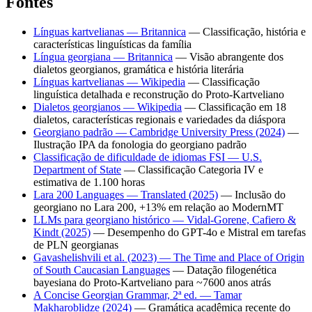
Fontes
Línguas kartvelianas — Britannica
— Classificação, história e
características linguísticas da família
Língua georgiana — Britannica
— Visão abrangente dos
dialetos georgianos, gramática e história literária
Línguas kartvelianas — Wikipedia
— Classificação
linguística detalhada e reconstrução do Proto-Kartveliano
Dialetos georgianos — Wikipedia
— Classificação em 18
dialetos, características regionais e variedades da diáspora
Georgiano padrão — Cambridge University Press (2024)
—
Ilustração IPA da fonologia do georgiano padrão
Classificação de dificuldade de idiomas FSI — U.S.
Department of State
— Classificação Categoria IV e
estimativa de 1.100 horas
Lara 200 Languages — Translated (2025)
— Inclusão do
georgiano no Lara 200, +13% em relação ao ModernMT
LLMs para georgiano histórico — Vidal-Gorene, Cafiero &
Kindt (2025)
— Desempenho do GPT-4o e Mistral em tarefas
de PLN georgianas
Gavashelishvili et al. (2023) — The Time and Place of Origin
of South Caucasian Languages
— Datação filogenética
bayesiana do Proto-Kartveliano para ~7600 anos atrás
A Concise Georgian Grammar, 2ª ed. — Tamar
Makharoblidze (2024)
— Gramática acadêmica recente do