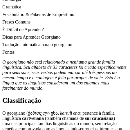
Gramática
Vocabulário & Palavras de Empréstimo
Frases Comuns
É Difícil de Aprender?
Dicas para Aprender Georgiano
Tradução automática para o georgiano
Fontes
O georgiano não está relacionado a nenhuma grande família
linguística. Seu alfabeto de 33 caracteres foi criado especificamente
para seus sons, seus verbos podem marcar até três pessoas ao
mesmo tempo e a contagem é feita por grupos de vinte. Esta é a
língua que os linguistas consideram um dos enigmas mais
fascinantes do mundo.
Classificação
O georgiano (ქართული ენა,
kartuli ena
) pertence à família
linguística
cartveliana
(também chamada de
sul-caucasiana
) —
uma das principais famílias linguísticas do mundo, sem relação
genética comprovada com as línguas indo-europeias, túrquicas ou