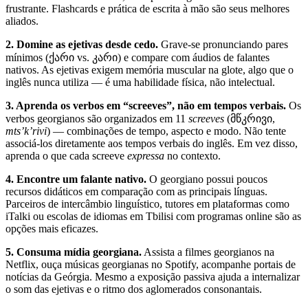
frustrante. Flashcards e prática de escrita à mão são seus melhores
aliados.
2. Domine as ejetivas desde cedo.
Grave-se pronunciando pares
mínimos (ქარი vs. კარი) e compare com áudios de falantes
nativos. As ejetivas exigem memória muscular na glote, algo que o
inglês nunca utiliza — é uma habilidade física, não intelectual.
3. Aprenda os verbos em “screeves”, não em tempos verbais.
Os
verbos georgianos são organizados em 11
screeves
(მწკრივი,
mts’k’rivi
) — combinações de tempo, aspecto e modo. Não tente
associá-los diretamente aos tempos verbais do inglês. Em vez disso,
aprenda o que cada screeve
expressa
no contexto.
4. Encontre um falante nativo.
O georgiano possui poucos
recursos didáticos em comparação com as principais línguas.
Parceiros de intercâmbio linguístico, tutores em plataformas como
iTalki ou escolas de idiomas em Tbilisi com programas online são as
opções mais eficazes.
5. Consuma mídia georgiana.
Assista a filmes georgianos na
Netflix, ouça músicas georgianas no Spotify, acompanhe portais de
notícias da Geórgia. Mesmo a exposição passiva ajuda a internalizar
o som das ejetivas e o ritmo dos aglomerados consonantais.