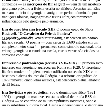
conhecida — as
inscrições de Bir el Qutt
— vem de um mosteiro
georgiano próximo a Belém, escrita no alfabeto Asomtavruli. Elas
marcam o início do georgiano antigo, um período dominado por
traduções bíblicas, hagiografias e textos litúrgicos fortemente
influenciados pelo grego e pelo aramaico.
Era de ouro literária (século XII).
O poema épico de Shota
Rustaveli,
“O Cavaleiro da Pele de Pantera”
(
ვეფხისტყაოსანი
,
Vepkhist’q’aosani
), estabeleceu um padrão
literário secular. O poema — com cerca de 1.600 estrofes em um
complexo metro
shairi
— permanece como símbolo nacional; toda
criança georgiana o estuda na escola, e seus versos são citados na
conversa cotidiana.
Impressão e padronização (séculos XVII–XIX).
O primeiro livro
impresso em georgiano apareceu em Roma em 1629. O georgiano
literário moderno foi plenamente codificado no século XIX com
base nos dialetos do leste da Geórgia, e a reforma ortográfica de
1879 removeu cinco letras arcaicas, estabelecendo o atual alfabeto
de 33 letras.
Era Soviética e pós-Soviética.
Sob o domínio soviético (1921–
1991), o georgiano manteve seu status oficial dentro da RSS da
Geórgia — ao contrário de muitas repúblicas soviéticas, onde o
russo substituiu o idioma local. Desde a independência, o georgiano