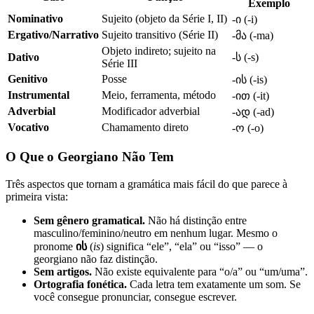
Exemplo
Nominativo
Sujeito (objeto da Série I, II)
-ი (-i)
Ergativo/Narrativo
Sujeito transitivo (Série II)
-მა (-ma)
Objeto indireto; sujeito na
Dativo
-ს (-s)
Série III
Genitivo
Posse
-ის (-is)
Instrumental
Meio, ferramenta, método
-ით (-it)
Adverbial
Modificador adverbial
-ად (-ad)
Vocativo
Chamamento direto
-ო (-o)
O Que o Georgiano Não Tem
Três aspectos que tornam a gramática mais fácil do que parece à
primeira vista:
Sem gênero gramatical.
Não há distinção entre
masculino/feminino/neutro em nenhum lugar. Mesmo o
pronome
ის
(
is
) significa “ele”, “ela” ou “isso” — o
georgiano não faz distinção.
Sem artigos.
Não existe equivalente para “o/a” ou “um/uma”.
Ortografia fonética.
Cada letra tem exatamente um som. Se
você consegue pronunciar, consegue escrever.