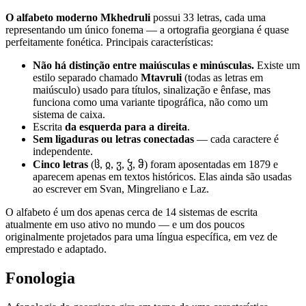
O alfabeto moderno Mkhedruli
possui 33 letras, cada uma
representando um único fonema — a ortografia georgiana é quase
perfeitamente fonética. Principais características:
Não há distinção entre maiúsculas e minúsculas.
Existe um
estilo separado chamado
Mtavruli
(todas as letras em
maiúsculo) usado para títulos, sinalização e ênfase, mas
funciona como uma variante tipográfica, não como um
sistema de caixa.
Escrita
da esquerda para a direita
.
Sem ligaduras ou letras conectadas
— cada caractere é
independente.
Cinco letras
(ჱ, ჲ, ჳ, ჴ, ჵ) foram aposentadas em 1879 e
aparecem apenas em textos históricos. Elas ainda são usadas
ao escrever em Svan, Mingreliano e Laz.
O alfabeto é um dos apenas cerca de 14 sistemas de escrita
atualmente em uso ativo no mundo — e um dos poucos
originalmente projetados para uma língua específica, em vez de
emprestado e adaptado.
Fonologia