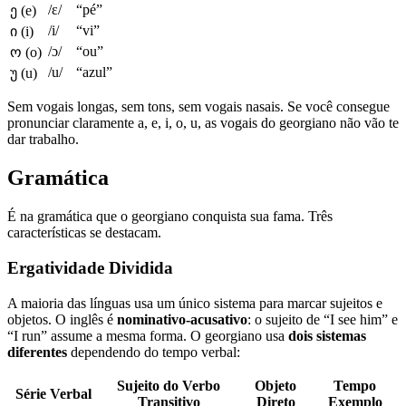
/ɛ/
“pé”
ე (e)
/i/
“vi”
ი (i)
/ɔ/
“ou”
ო (o)
/u/
“azul”
უ (u)
Sem vogais longas, sem tons, sem vogais nasais. Se você consegue
pronunciar claramente a, e, i, o, u, as vogais do georgiano não vão te
dar trabalho.
Gramática
É na gramática que o georgiano conquista sua fama. Três
características se destacam.
Ergatividade Dividida
A maioria das línguas usa um único sistema para marcar sujeitos e
objetos. O inglês é
nominativo-acusativo
: o sujeito de “I see him” e
“I run” assume a mesma forma. O georgiano usa
dois sistemas
diferentes
dependendo do tempo verbal:
Sujeito do Verbo
Objeto
Tempo
Série Verbal
Transitivo
Direto
Exemplo