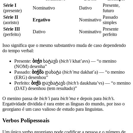
Série I
Presente,
Nominativo
Dativo
(presente)
futuro
Série II
Passado
Ergativo
Nominativo
(aoristo)
simples
Série III
Presente
Dativo
Nominativo
(perfeito)
perfeito
Isso significa que o mesmo substantivo muda de caso dependendo
do tempo verbal:
Presente:
ბიჭი
ხატავს (
bich’i
khat’avs) — “o menino
(NOM) desenha”
Passado:
ბიჭმა
დახატა (
bich’ma
dakhat’a) — “o menino
(ERG) desenhou”
Perfeito:
ბიჭს
დაუხატავს (
bich’s
daukhata’vs) — “o menino
(DAT) desenhou (tem resultado)”
O menino passa de
bich’i
para
bich’ma
e depois para
bich’s
.
Ergatividade dividida é rara entre as línguas do mundo, por isso o
georgiano é um caso valioso de estudo para linguistas.
Verbos Polipessoais
Um único verbo georgiano pode codificar a pessoa e o número de