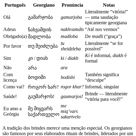
Português
Georgiano
Pronúncia
Notas
Literalmente “vitória!”
Olá
გამარჯობა
gamarjoba
— uma saudação
tipicamente georgiana
Adeus
nakhvamdis
“Até nos vermos”
ნახვამდის
Obrigado(a)
madloba
De
madli
(“graça”)
მადლობა
tu
Literalmente “se for
Por favor
თუ შეიძლება
sheidzleba
possível”
Ki
é informal,
diakh
é
Sim
კი / დიახ
ki
/
diakh
formal
Não
ara
არა
Com
Também significa
ბოდიში
bodishi
licença
“desculpe”
Como vai?
rogor khar?
Informal, singular
როგორ ხარ?
Brinde — literalmente
Saúde!
გაუმარჯოს!
gaumarjos!
“vitória para você!”
me
Eu amo a
მე მიყვარს
miq’vars
Geórgia
საქართველო
sakartvelo
A tradição dos brindes merece uma menção especial. Os georgianos
são famosos por seus elaborados rituais de brindes, liderados por um