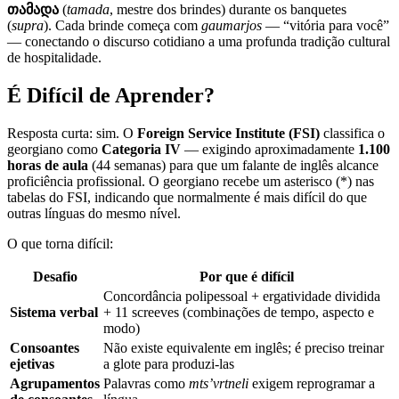
თამადა
(
tamada
, mestre dos brindes) durante os banquetes
(
supra
). Cada brinde começa com
gaumarjos
— “vitória para você”
— conectando o discurso cotidiano a uma profunda tradição cultural
de hospitalidade.
É Difícil de Aprender?
Resposta curta: sim. O
Foreign Service Institute (FSI)
classifica o
georgiano como
Categoria IV
— exigindo aproximadamente
1.100
horas de aula
(44 semanas) para que um falante de inglês alcance
proficiência profissional. O georgiano recebe um asterisco (*) nas
tabelas do FSI, indicando que normalmente é mais difícil do que
outras línguas do mesmo nível.
O que torna difícil:
Desafio
Por que é difícil
Concordância polipessoal + ergatividade dividida
Sistema verbal
+ 11 screeves (combinações de tempo, aspecto e
modo)
Consoantes
Não existe equivalente em inglês; é preciso treinar
ejetivas
a glote para produzi-las
Agrupamentos
Palavras como
mts’vrtneli
exigem reprogramar a