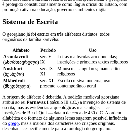
é protegido constitucionalmente como língua oficial do Estado, com
promoção ativa na educação, governo e ambientes digitais.
Sistema de Escrita
O georgiano já foi escrito em três alfabetos distintos, todos
originários da família kartvélia:
Alfabeto
Período
Uso
Asomtavruli
séc. V–
Letras maiúsculas arredondadas;
IX
inscrições e primeiros textos religiosos
(ასომთავრული)
Nuskhuri
séc. IX–
Minúsculas angulares; manuscritos
XI
religiosos
(ნუსხური)
Mkhedruli
séc. XI–
Escrita cursiva moderna; uso
presente
contemporâneo geral
(მხედრული)
A origem do alfabeto é debatida. A tradição medieval georgiana
atribui ao rei
Parnavaz I
(século III a.C.) a invenção do sistema de
escrita, mas as evidências arqueológicas mais antigas — as
inscrições de Bir el Qutt — datam de cerca de 430 d.C. A ordem
alfabética e o formato de algumas letras sugerem possível influência
do
grego
, mas a maioria dos caracteres são criações originais,
desenhadas especificamente para a fonologia do georgiano.