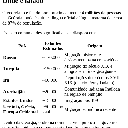
Onde é falado
O georgiano é falado por aproximadamente
4 milhões de pessoas
na Geórgia, onde é a única língua oficial e língua materna de cerca
de 87% da população.
Existem comunidades significativas da diáspora em:
Falantes
País
Origem
Estimados
Migração histórica e
Rússia
~170.000
deslocamentos na era soviética
Migração do século XIX e
Turquia
~150.000
antigos territórios georgianos
Deportações dos séculos XVII–
Irã
~60.000
XIX (dialeto Fereydaniano)
Comunidade indígena Ingiloan
Azerbaijão
~20.000
na região de Saingilo
Estados Unidos
~15.000
Imigração pós-1991
Ucrânia, Grécia,
~50.000 no
Migração econômica recente
Europa Ocidental
total
Dentro da Geórgia, o idioma domina a vida pública — governo,
educação, mídia e o comércio cotidiano funcionam todos em