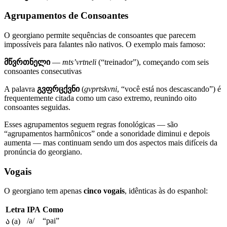
Agrupamentos de Consoantes
O georgiano permite sequências de consoantes que parecem
impossíveis para falantes não nativos. O exemplo mais famoso:
მწვრთნელი
—
mts’vrtneli
(“treinador”), começando com seis
consoantes consecutivas
A palavra
გვფრცქვნი
(
gvprtskvni
, “você está nos descascando”) é
frequentemente citada como um caso extremo, reunindo oito
consoantes seguidas.
Esses agrupamentos seguem regras fonológicas — são
“agrupamentos harmônicos” onde a sonoridade diminui e depois
aumenta — mas continuam sendo um dos aspectos mais difíceis da
pronúncia do georgiano.
Vogais
O georgiano tem apenas
cinco vogais
, idênticas às do espanhol:
Letra
IPA
Como
/a/
“pai”
ა (a)