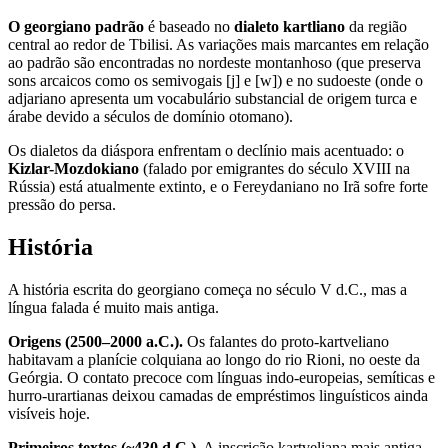
O georgiano padrão
é baseado no
dialeto kartliano
da região
central ao redor de Tbilisi. As variações mais marcantes em relação
ao padrão são encontradas no nordeste montanhoso (que preserva
sons arcaicos como os semivogais [j] e [w]) e no sudoeste (onde o
adjariano apresenta um vocabulário substancial de origem turca e
árabe devido a séculos de domínio otomano).
Os dialetos da diáspora enfrentam o declínio mais acentuado: o
Kizlar-Mozdokiano
(falado por emigrantes do século XVIII na
Rússia) está atualmente extinto, e o Fereydaniano no Irã sofre forte
pressão do persa.
História
A história escrita do georgiano começa no século V d.C., mas a
língua falada é muito mais antiga.
Origens (2500–2000 a.C.).
Os falantes do proto-kartveliano
habitavam a planície colquiana ao longo do rio Rioni, no oeste da
Geórgia. O contato precoce com línguas indo-europeias, semíticas e
hurro-urartianas deixou camadas de empréstimos linguísticos ainda
visíveis hoje.
Primeiros textos (~430 d.C.).
A inscrição kartveliana mais antiga