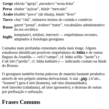
Grego
eklesia
“igreja”,
paraskevi
“sexta-feira”
Persa
shakar
“açúcar”,
bāzār
“mercado”
Árabe
khalkhi
“povo” (de
khalq
),
kitabi
“livro”
Turco
chai
“chá”, inúmeros termos de comida e comércio
gazeti
“jornal”,
traktori
“trator”, vocabulário administrativo
Russo
da era soviética
kompiuteri
,
telefoni
,
interneti
— empréstimos recentes,
Inglês
adaptados à fonologia georgiana
Camadas mais profundas remontam ainda mais longe. Alguns
estudiosos identificam possíveis empréstimos do
hitita
e de outras
línguas da Anatólia —
veli
(“campo”, cf. hitita
wēllu-
“pasto”) e
k’ak’abi
(“perdiz”, cf. hitita
kakkabi-
) — indicando contato na Idade
do Bronze.
O georgiano também forma palavras de maneira bastante produtiva
através de seu próprio sistema derivacional. A raiz
-კაც-
(
-k’ats-
,
“homem”) gera
k’atsi
(homem),
sak’atso
(humanidade),
mok’atseoba
(cidadania),
uk’atso
(grosseiro), e dezenas de outras
por prefixação e sufixação.
Frases Comuns