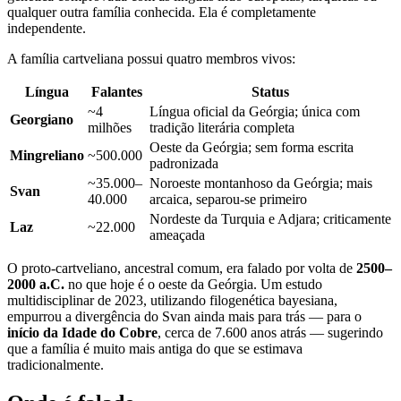
qualquer outra família conhecida. Ela é completamente
independente.
A família cartveliana possui quatro membros vivos:
Língua
Falantes
Status
~4
Língua oficial da Geórgia; única com
Georgiano
milhões
tradição literária completa
Oeste da Geórgia; sem forma escrita
Mingreliano
~500.000
padronizada
~35.000–
Noroeste montanhoso da Geórgia; mais
Svan
40.000
arcaica, separou-se primeiro
Nordeste da Turquia e Adjara; criticamente
Laz
~22.000
ameaçada
O proto-cartveliano, ancestral comum, era falado por volta de
2500–
2000 a.C.
no que hoje é o oeste da Geórgia. Um estudo
multidisciplinar de 2023, utilizando filogenética bayesiana,
empurrou a divergência do Svan ainda mais para trás — para o
início da Idade do Cobre
, cerca de 7.600 anos atrás — sugerindo
que a família é muito mais antiga do que se estimava
tradicionalmente.