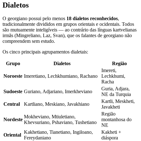
Dialetos
O georgiano possui pelo menos
18 dialetos reconhecidos
,
tradicionalmente divididos em grupos orientais e ocidentais. Todos
são mutuamente inteligíveis — ao contrário das línguas kartvelianas
irmãs (Mingreliano, Laz, Svan), que os falantes de georgiano não
compreendem sem estudo.
Os cinco principais agrupamentos dialetais:
Grupo
Dialetos
Região
Imereti,
Noroeste
Imeretiano, Lechkhumiano, Rachano
Lechkhumi,
Racha
Guria, Adjara,
Sudoeste
Guriano, Adjariano, Imerkheviano
NE da Turquia
Kartli, Meskheti,
Central
Kartliano, Meskiano, Javakhiano
Javakheti
Região
Mokheviano, Mtiuletiano,
Nordeste
montanhosa do
Khevsuriano, Pshaviano, Tushetiano
NE
Kakhetiano, Tianetiano, Ingiloano,
Kakheti +
Oriental
Fereydaniano
diáspora