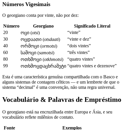
Números Vigesimais
O georgiano conta por vinte, não por dez:
Número
Georgiano
Significado Literal
20
“vinte”
ოცი (
otsi
)
30
“vinte e dez”
ოცდაათი (
otsdaati
)
40
“dois vintes”
ორმოცი (
ormotsi
)
60
“três vintes”
სამოცი (
samotsi
)
80
“quatro vintes”
ოთხმოცი (
otkhmotsi
)
99
“quatro vintes e dezenove”
ოთხმოცდაცხრამეტი
Esta é uma característica genuína compartilhada com o Basco e
alguns sistemas de contagem célticos — e um lembrete de que o
sistema “decimal” é uma convenção, não uma regra universal.
Vocabulário & Palavras de Empréstimo
O georgiano está na encruzilhada entre Europa e Ásia, e seu
vocabulário reflete milênios de contato.
Fonte
Exemplos