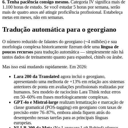
6. Tenha paciência consigo mesmo.
Categoria IV significa mais de
1.100 horas de estudo. Se você estudar 5 horas por semana, serão
mais de quatro anos até atingir proficiência profissional. Estabeleça
metas em meses, não em semanas.
Tradução automática para o georgiano
O número reduzido de falantes do georgiano (~4 milhões) e sua
morfologia complexa historicamente fizeram dele uma
língua de
poucos recursos
para tradução automática — simplesmente não há
tantos dados de treinamento quanto para espanhol, chinês ou árabe.
Mas isso está mudando rapidamente. Em 2026:
Lara 200 da Translated
agora inclui o georgiano,
apresentando uma melhoria de +13% em relação aos sistemas
anteriores de ponta em avaliações profissionais realizadas por
humanos. Seu modelo de raciocínio Lara Think reduz erros
em 50–60% em frases morfologicamente complexas.
GPT-4o e Mistral-large
realizam lematização e marcação de
classe gramatical (POS-tagging) em georgiano com taxas de
precisão entre 76–87%, embora ainda fiquem atrás do
desempenho nessas tarefas para as principais línguas
europeias.
NLLB-200 da Meta
(No Language Left Behind) oferece