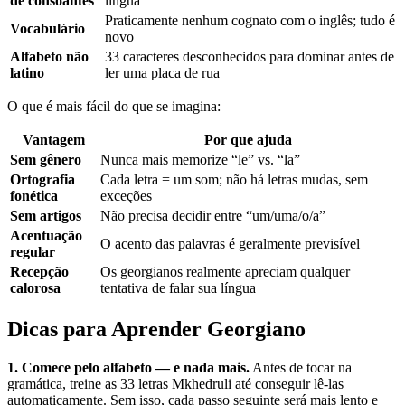
de consoantes
língua
Praticamente nenhum cognato com o inglês; tudo é
Vocabulário
novo
Alfabeto não
33 caracteres desconhecidos para dominar antes de
latino
ler uma placa de rua
O que é mais fácil do que se imagina:
Vantagem
Por que ajuda
Sem gênero
Nunca mais memorize “le” vs. “la”
Ortografia
Cada letra = um som; não há letras mudas, sem
fonética
exceções
Sem artigos
Não precisa decidir entre “um/uma/o/a”
Acentuação
O acento das palavras é geralmente previsível
regular
Recepção
Os georgianos realmente apreciam qualquer
calorosa
tentativa de falar sua língua
Dicas para Aprender Georgiano
1. Comece pelo alfabeto — e nada mais.
Antes de tocar na
gramática, treine as 33 letras Mkhedruli até conseguir lê-las
automaticamente. Sem isso, cada passo seguinte será mais lento e