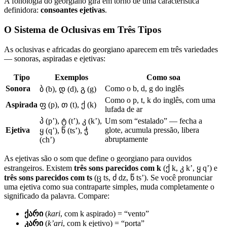
A fonologia do georgiano gira em torno de uma característica
definidora:
consoantes ejetivas
.
O Sistema de Oclusivas em Três Tipos
As oclusivas e africadas do georgiano aparecem em três variedades
— sonoras, aspiradas e ejetivas:
Tipo
Exemplos
Como soa
Sonora
Como o b, d, g do inglês
ბ (b), დ (d), გ (g)
Como o p, t, k do inglês, com uma
Aspirada
ფ (p), თ (t), ქ (k)
lufada de ar
პ (p’), ტ (t’), კ (k’),
Um som “estalado” — fecha a
Ejetiva
glote, acumula pressão, libera
ყ (q’), წ (ts’), ჭ
abruptamente
(ch’)
As ejetivas são o som que define o georgiano para ouvidos
estrangeiros. Existem
três sons parecidos com k
(ქ k, კ k’, ყ q’) e
três sons parecidos com ts
(ც ts, ძ dz, წ ts’). Se você pronunciar
uma ejetiva como sua contraparte simples, muda completamente o
significado da palavra. Compare:
ქარი
(
kari
, com k aspirado) = “vento”
კარი
(
k’ari
, com k ejetivo) = “porta”