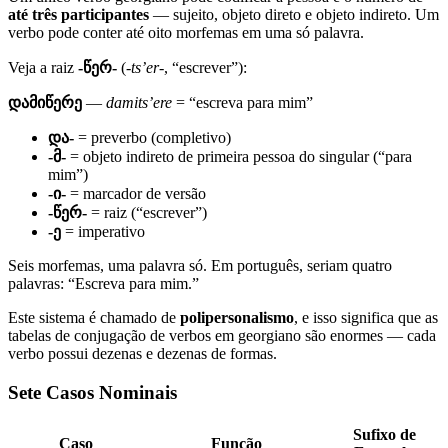
até três participantes
— sujeito, objeto direto e objeto indireto. Um
verbo pode conter até oito morfemas em uma só palavra.
Veja a raiz
-წერ-
(
-ts’er-
, “escrever”):
დამიწერე
—
damits’ere
= “escreva para mim”
და-
= preverbo (completivo)
-მ-
= objeto indireto de primeira pessoa do singular (“para
mim”)
-ი-
= marcador de versão
-წერ-
= raiz (“escrever”)
-ე
= imperativo
Seis morfemas, uma palavra só. Em português, seriam quatro
palavras: “Escreva para mim.”
Este sistema é chamado de
polipersonalismo
, e isso significa que as
tabelas de conjugação de verbos em georgiano são enormes — cada
verbo possui dezenas e dezenas de formas.
Sete Casos Nominais
Sufixo de
Caso
Função