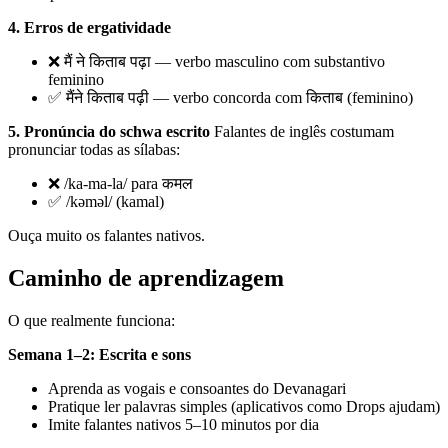
4. Erros de ergatividade
❌ मैं ने किताब पढ़ा — verbo masculino com substantivo
feminino
✅ मैंने किताब पढ़ी — verbo concorda com किताब (feminino)
5. Pronúncia do schwa escrito
Falantes de inglês costumam
pronunciar todas as sílabas:
❌ /ka-ma-la/ para कमल
✅ /kəməl/ (kamal)
Ouça muito os falantes nativos.
Caminho de aprendizagem
O que realmente funciona:
Semana 1–2: Escrita e sons
Aprenda as vogais e consoantes do Devanagari
Pratique ler palavras simples (aplicativos como Drops ajudam)
Imite falantes nativos 5–10 minutos por dia