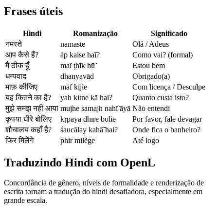
Frases úteis
Hindi
Romanização
Significado
नमस्ते
namaste
Olá / Adeus
आप कैसे हैं?
āp kaise haĩ?
Como vai? (formal)
मैं ठीक हूँ
maĩ ṭhīk hū̃
Estou bem
धन्यवाद
dhanyavād
Obrigado(a)
माफ़ कीजिए
māf kījie
Com licença / Desculpe
यह कितने का है?
yah kitne kā hai?
Quanto custa isto?
मुझे समझ नहीं आया
mujhe samajh nahī̃ āyā
Não entendi
कृपया धीरे बोलिए
kṛpayā dhīre bolie
Por favor, fale devagar
शौचालय कहाँ है?
śaucālay kahā̃ hai?
Onde fica o banheiro?
फिर मिलेंगे
phir milẽge
Até logo
Traduzindo Hindi com OpenL
Concordância de gênero, níveis de formalidade e renderização de
escrita tornam a tradução do hindi desafiadora, especialmente em
grande escala.