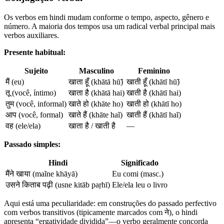
Os verbos em hindi mudam conforme o tempo, aspecto, gênero e
número. A maioria dos tempos usa um radical verbal principal mais
verbos auxiliares.
Presente habitual:
Sujeito
Masculino
Feminino
मैं (eu)
खाता हूँ (khātā hū̃)
खाती हूँ (khātī hū̃)
तू (você, íntimo)
खाता है (khātā hai)
खाती है (khātī hai)
तुम (você, informal)
खाते हो (khāte ho)
खाती हो (khātī ho)
आप (você, formal)
खाते हैं (khāte haĩ)
खाती हैं (khātī haĩ)
वह (ele/ela)
खाता है / खाती है
—
Passado simples:
Hindi
Significado
मैंने खाया (maĩne khāyā)
Eu comi (masc.)
उसने किताब पढ़ी (usne kitāb paṛhī)
Ele/ela leu o livro
Aqui está uma peculiaridade: em construções do passado perfectivo
com verbos transitivos (tipicamente marcados com ने), o hindi
apresenta “ergatividade dividida”—o verbo geralmente concorda