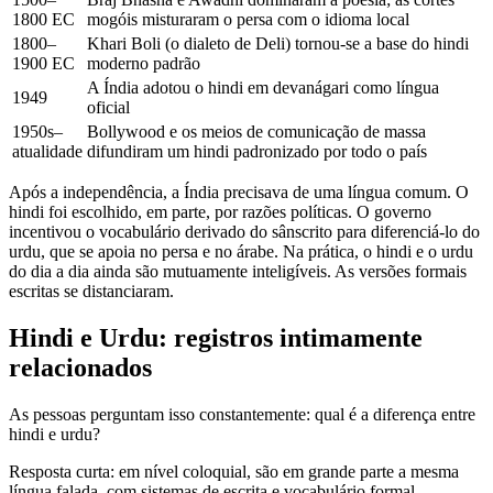
1800 EC
mogóis misturaram o persa com o idioma local
1800–
Khari Boli (o dialeto de Deli) tornou-se a base do hindi
1900 EC
moderno padrão
A Índia adotou o hindi em devanágari como língua
1949
oficial
1950s–
Bollywood e os meios de comunicação de massa
atualidade
difundiram um hindi padronizado por todo o país
Após a independência, a Índia precisava de uma língua comum. O
hindi foi escolhido, em parte, por razões políticas. O governo
incentivou o vocabulário derivado do sânscrito para diferenciá-lo do
urdu, que se apoia no persa e no árabe. Na prática, o hindi e o urdu
do dia a dia ainda são mutuamente inteligíveis. As versões formais
escritas se distanciaram.
Hindi e Urdu: registros intimamente
relacionados
As pessoas perguntam isso constantemente: qual é a diferença entre
hindi e urdu?
Resposta curta: em nível coloquial, são em grande parte a mesma
língua falada, com sistemas de escrita e vocabulário formal