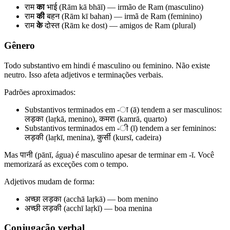
राम
का
भाई (Rām kā bhāī) — irmão de Ram (masculino)
राम
की
बहन (Rām kī bahan) — irmã de Ram (feminino)
राम
के
दोस्त (Rām ke dost) — amigos de Ram (plural)
Gênero
Todo substantivo em hindi é masculino ou feminino. Não existe
neutro. Isso afeta adjetivos e terminações verbais.
Padrões aproximados:
Substantivos terminados em -ा (ā) tendem a ser masculinos:
लड़का (laṛkā, menino), कमरा (kamrā, quarto)
Substantivos terminados em -ी (ī) tendem a ser femininos:
लड़की (laṛkī, menina), कुर्सी (kursī, cadeira)
Mas पानी (pānī, água) é masculino apesar de terminar em -ī. Você
memorizará as exceções com o tempo.
Adjetivos mudam de forma:
अच्छा लड़का (acchā laṛkā) — bom menino
अच्छी लड़की (acchī laṛkī) — boa menina
Conjugação verbal