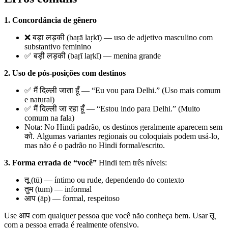
1. Concordância de gênero
❌ बड़ा लड़की (baṛā laṛkī) — uso de adjetivo masculino com
substantivo feminino
✅ बड़ी लड़की (baṛī laṛkī) — menina grande
2. Uso de pós-posições com destinos
✅ मैं दिल्ली जाता हूँ — “Eu vou para Delhi.” (Uso mais comum
e natural)
✅ मैं दिल्ली जा रहा हूँ — “Estou indo para Delhi.” (Muito
comum na fala)
Nota: No Hindi padrão, os destinos geralmente aparecem sem
को. Algumas variantes regionais ou coloquiais podem usá-lo,
mas não é o padrão no Hindi formal/escrito.
3. Forma errada de “você”
Hindi tem três níveis:
तू (tū) — íntimo ou rude, dependendo do contexto
तुम (tum) — informal
आप (āp) — formal, respeitoso
Use आप com qualquer pessoa que você não conheça bem. Usar तू
com a pessoa errada é realmente ofensivo.