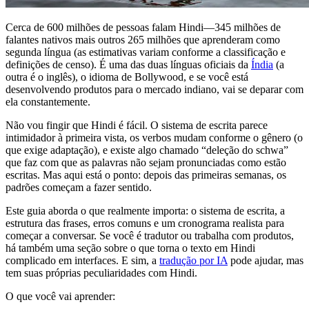
Cerca de 600 milhões de pessoas falam Hindi—345 milhões de
falantes nativos mais outros 265 milhões que aprenderam como
segunda língua (as estimativas variam conforme a classificação e
definições de censo). É uma das duas línguas oficiais da
Índia
(a
outra é o inglês), o idioma de Bollywood, e se você está
desenvolvendo produtos para o mercado indiano, vai se deparar com
ela constantemente.
Não vou fingir que Hindi é fácil. O sistema de escrita parece
intimidador à primeira vista, os verbos mudam conforme o gênero (o
que exige adaptação), e existe algo chamado “deleção do schwa”
que faz com que as palavras não sejam pronunciadas como estão
escritas. Mas aqui está o ponto: depois das primeiras semanas, os
padrões começam a fazer sentido.
Este guia aborda o que realmente importa: o sistema de escrita, a
estrutura das frases, erros comuns e um cronograma realista para
começar a conversar. Se você é tradutor ou trabalha com produtos,
há também uma seção sobre o que torna o texto em Hindi
complicado em interfaces. E sim, a
tradução por IA
pode ajudar, mas
tem suas próprias peculiaridades com Hindi.
O que você vai aprender: