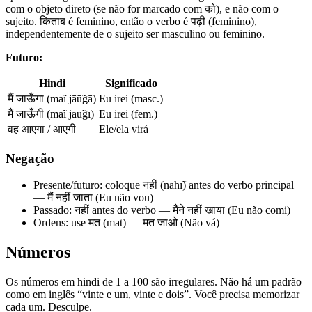
com o objeto direto (se não for marcado com को), e não com o
sujeito. किताब é feminino, então o verbo é पढ़ी (feminino),
independentemente de o sujeito ser masculino ou feminino.
Futuro:
Hindi
Significado
मैं जाऊँगा (maĩ jāū̃gā)
Eu irei (masc.)
मैं जाऊँगी (maĩ jāū̃gī)
Eu irei (fem.)
वह आएगा / आएगी
Ele/ela virá
Negação
Presente/futuro: coloque नहीं (nahī̃) antes do verbo principal
— मैं नहीं जाता (Eu não vou)
Passado: नहीं antes do verbo — मैंने नहीं खाया (Eu não comi)
Ordens: use मत (mat) — मत जाओ (Não vá)
Números
Os números em hindi de 1 a 100 são irregulares. Não há um padrão
como em inglês “vinte e um, vinte e dois”. Você precisa memorizar
cada um. Desculpe.