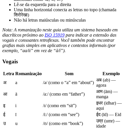
Lê-se da esquerda para a direita
Uma linha horizontal conecta as letras no topo (chamada
शिरोरेखा)
Não há letras maiúsculas ou minúsculas
Nota: A romanização neste guia utiliza um sistema baseado em
diacríticos próximo ao
ISO 15919
para indicar a extensão das
vogais e consoantes retroflexas. Você também pode encontrar
grafias mais simples em aplicativos e contextos informais (por
exemplo, “aa/ii” em vez de “ā/ī”).
Vogais
Letra
Romanização
Som
Exemplo
अब (ab) —
अ
a
/ə/ (como o “a” em “about”)
agora
आम (ām) —
आ
ā
/aː/ (como em “father”)
manga
इधर (idhar) —
इ
i
/ɪ/ (como em “sit”)
aqui
ई
ī
/iː/ (como em “see”)
ईद (īd) — Eid
उम्र (umr) —
उ
u
/ʊ/ (como em “book”)
idade