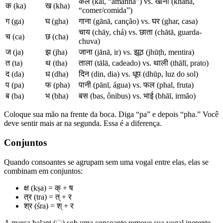
कल (kal, “amanhã”) vs. खाना (khānā,
क (ka)
ख (kha)
“comer/comida”)
ग (ga)
घ (gha)
गाना (gānā, canção) vs. घर (ghar, casa)
चाय (chāy, chá) vs. छाता (chātā, guarda-
च (ca)
छ (cha)
chuva)
ज (ja)
झ (jha)
जाना (jānā, ir) vs. झूठ (jhūṭh, mentira)
त (ta)
थ (tha)
ताला (tālā, cadeado) vs. थाली (thālī, prato)
द (da)
ध (dha)
दिन (din, dia) vs. धूप (dhūp, luz do sol)
प (pa)
फ (pha)
पानी (pānī, água) vs. फल (phal, fruta)
ब (ba)
भ (bha)
बस (bas, ônibus) vs. भाई (bhāī, irmão)
Coloque sua mão na frente da boca. Diga “pa” e depois “pha.” Você
deve sentir mais ar na segunda. Essa é a diferença.
Conjuntos
Quando consoantes se agrupam sem uma vogal entre elas, elas se
combinam em conjuntos:
क्ष (kṣa) = क् + ष
त्र (tra) = त् + र
श्र (śra) = श् + र
A marca halant (्) sob uma consoante remove sua vogal inerente.