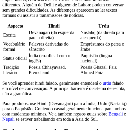
diferentes. Alguém de Delhi e alguém de Lahore podem conversar
sem grandes dificuldades. As diferenças aparecem ao ler textos
formais ou assistir a transmissões de notícias.
Aspecto
Hindi
Urdu
Devanagari (da esquerda
Nastaliq (da direita para
Escrita
para a direita)
a esquerda)
Vocabulário
Palavras derivadas do
Empréstimos do persa e
formal
sânscrito
árabe
Índia (co-oficial com o
Paquistão (língua
Status oficial
inglês)
nacional)
Tradição
Poesia Chhayavaad,
Poesia Ghazal, Faiz
literária
Premchand
Ahmed Faiz
Se você aprender hindi falado, geralmente entenderá o
urdu
falado
em nível de conversação. A principal barreira é o sistema de escrita,
não a gramática.
Para produtos: use Hindi (Devanagari) para a Índia, Urdu (Nastaliq)
para o Paquistão. Conteúdo casual geralmente funciona para ambos
com mudanças mínimas. Veja também nossos guias sobre
Bengali
e
Nepali
se estiver trabalhando em toda a Ásia do Sul.