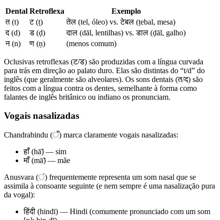
Dental
Retroflexa
Exemplo
त (t)
ट (ṭ)
तेल (tel, óleo) vs. टेबल (ṭebal, mesa)
द (d)
ड (ḍ)
दाल (dāl, lentilhas) vs. डाल (ḍāl, galho)
न (n)
ण (ṇ)
(menos comum)
Oclusivas retroflexas (ट/ड) são produzidas com a língua curvada
para trás em direção ao palato duro. Elas são distintas do “t/d” do
inglês (que geralmente são alveolares). Os sons dentais (त/द) são
feitos com a língua contra os dentes, semelhante à forma como
falantes de inglês britânico ou indiano os pronunciam.
Vogais nasalizadas
Chandrabindu (ँ) marca claramente vogais nasalizadas:
हाँ (hā̃) — sim
माँ (mā̃) — mãe
Anusvara (ं) frequentemente representa um som nasal que se
assimila à consoante seguinte (e nem sempre é uma nasalização pura
da vogal):
हिंदी (hindī) — Hindi (comumente pronunciado com um som