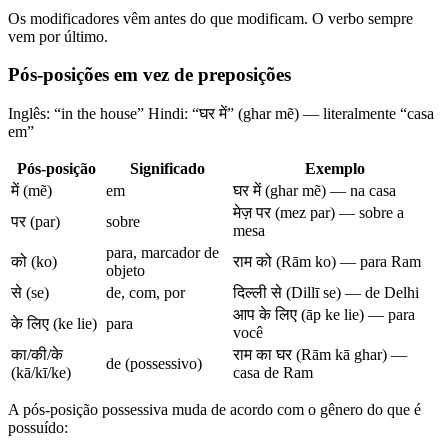
Os modificadores vêm antes do que modificam. O verbo sempre
vem por último.
Pós-posições em vez de preposições
Inglês: “in the house” Hindi: “घर में” (ghar mẽ) — literalmente “casa
em”
Pós-posição
Significado
Exemplo
में (mẽ)
em
घर में (ghar mẽ) — na casa
मेज़ पर (mez par) — sobre a
पर (par)
sobre
mesa
para, marcador de
को (ko)
राम को (Rām ko) — para Ram
objeto
से (se)
de, com, por
दिल्ली से (Dillī se) — de Delhi
आप के लिए (āp ke lie) — para
के लिए (ke lie)
para
você
का/की/के
राम का घर (Rām kā ghar) —
de (possessivo)
(kā/kī/ke)
casa de Ram
A pós-posição possessiva muda de acordo com o gênero do que é
possuído: