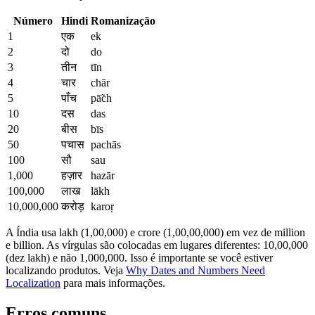
Número
Hindi
Romanização
1
एक
ek
2
दो
do
3
तीन
tīn
4
चार
chār
5
पाँच
pā̃ch
10
दस
das
20
बीस
bīs
50
पचास
pachās
100
सौ
sau
1,000
हज़ार
hazār
100,000
लाख
lākh
10,000,000
करोड़
karoṛ
A Índia usa lakh (1,00,000) e crore (1,00,00,000) em vez de million
e billion. As vírgulas são colocadas em lugares diferentes: 10,00,000
(dez lakh) e não 1,000,000. Isso é importante se você estiver
localizando produtos. Veja
Why Dates and Numbers Need
Localization
para mais informações.
Erros comuns