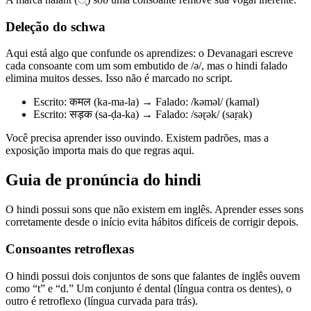
Deleção do schwa
Aqui está algo que confunde os aprendizes: o Devanagari escreve
cada consoante com um som embutido de /ə/, mas o hindi falado
elimina muitos desses. Isso não é marcado no script.
Escrito: कमल (ka-ma-la) → Falado: /kəməl/ (kamal)
Escrito: सड़क (sa-ḍa-ka) → Falado: /səɽək/ (saṛak)
Você precisa aprender isso ouvindo. Existem padrões, mas a
exposição importa mais do que regras aqui.
Guia de pronúncia do hindi
O hindi possui sons que não existem em inglês. Aprender esses sons
corretamente desde o início evita hábitos difíceis de corrigir depois.
Consoantes retroflexas
O hindi possui dois conjuntos de sons que falantes de inglês ouvem
como “t” e “d.” Um conjunto é dental (língua contra os dentes), o
outro é retroflexo (língua curvada para trás).