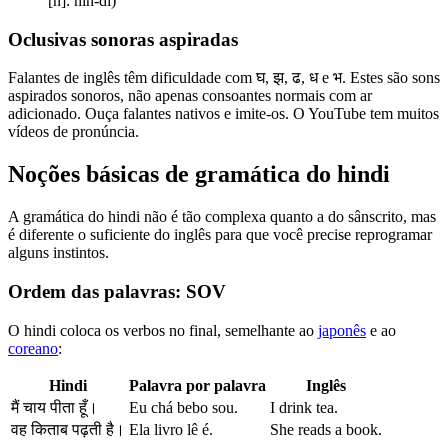
[n]: hin-dī)
Oclusivas sonoras aspiradas
Falantes de inglês têm dificuldade com घ, झ, ढ, ध e भ. Estes são sons
aspirados sonoros, não apenas consoantes normais com ar
adicionado. Ouça falantes nativos e imite-os. O YouTube tem muitos
vídeos de pronúncia.
Noções básicas de gramática do hindi
A gramática do hindi não é tão complexa quanto a do sânscrito, mas
é diferente o suficiente do inglês para que você precise reprogramar
alguns instintos.
Ordem das palavras: SOV
O hindi coloca os verbos no final, semelhante ao
japonês
e ao
coreano
:
Hindi
Palavra por palavra
Inglês
मैं चाय पीता हूँ।
Eu chá bebo sou.
I drink tea.
वह किताब पढ़ती है।
Ela livro lê é.
She reads a book.