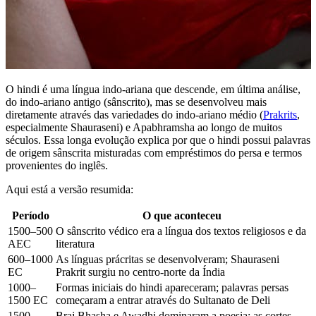
O hindi é uma língua indo-ariana que descende, em última análise,
do indo-ariano antigo (sânscrito), mas se desenvolveu mais
diretamente através das variedades do indo-ariano médio (
Prakrits
,
especialmente Shauraseni) e Apabhramsha ao longo de muitos
séculos. Essa longa evolução explica por que o hindi possui palavras
de origem sânscrita misturadas com empréstimos do persa e termos
provenientes do inglês.
Aqui está a versão resumida:
Período
O que aconteceu
1500–500
O sânscrito védico era a língua dos textos religiosos e da
AEC
literatura
600–1000
As línguas prácritas se desenvolveram; Shauraseni
EC
Prakrit surgiu no centro-norte da Índia
1000–
Formas iniciais do hindi apareceram; palavras persas
1500 EC
começaram a entrar através do Sultanato de Deli
1500–
Braj Bhasha e Awadhi dominaram a poesia; as cortes