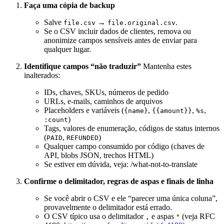
Faça uma cópia de backup
Salve
→
.
file.csv
file.original.csv
Se o CSV incluir dados de clientes, remova ou
anonimize campos sensíveis antes de enviar para
qualquer lugar.
Identifique campos “não traduzir”
Mantenha estes
inalterados:
IDs, chaves, SKUs, números de pedido
URLs, e-mails, caminhos de arquivos
Placeholders e variáveis (
,
,
,
{name}
{{amount}}
%s
)
:count
Tags, valores de enumeração, códigos de status internos
(
,
)
PAID
REFUNDED
Qualquer campo consumido por código (chaves de
API, blobs JSON, trechos HTML)
Se estiver em dúvida, veja: /what-not-to-translate
Confirme o delimitador, regras de aspas e finais de linha
Se você abrir o CSV e ele “parecer uma única coluna”,
provavelmente o delimitador está errado.
O CSV típico usa o delimitador
e aspas
(veja RFC
,
"