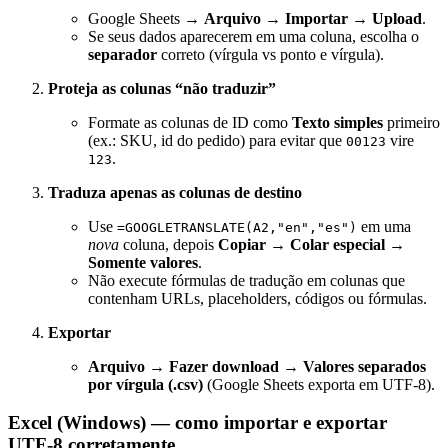
Google Sheets →
Arquivo → Importar → Upload
.
Se seus dados aparecerem em uma coluna, escolha o
separador
correto (vírgula vs ponto e vírgula).
Proteja as colunas “não traduzir”
Formate as colunas de ID como
Texto simples
primeiro
(ex.: SKU, id do pedido) para evitar que
vire
00123
.
123
Traduza apenas as colunas de destino
Use
em uma
=GOOGLETRANSLATE(A2,"en","es")
nova
coluna, depois
Copiar → Colar especial →
Somente valores
.
Não execute fórmulas de tradução em colunas que
contenham URLs, placeholders, códigos ou fórmulas.
Exportar
Arquivo → Fazer download → Valores separados
por vírgula (.csv)
(Google Sheets exporta em UTF‑8).
Excel (Windows) — como importar e exportar
UTF‑8 corretamente