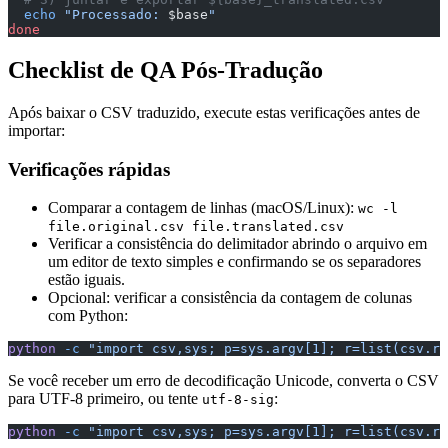
  echo
 "Processado: 
$base
"
done
Checklist de QA Pós-Tradução
Após baixar o CSV traduzido, execute estas verificações antes de
importar:
Verificações rápidas
Comparar a contagem de linhas (macOS/Linux):
wc -l
file.original.csv file.translated.csv
Verificar a consistência do delimitador abrindo o arquivo em
um editor de texto simples e confirmando se os separadores
estão iguais.
Opcional: verificar a consistência da contagem de colunas
com Python:
python
 -c
 "import csv,sys; p=sys.argv[1]; r=list(csv.re
Se você receber um erro de decodificação Unicode, converta o CSV
para UTF-8 primeiro, ou tente
:
utf-8-sig
python
 -c
 "import csv,sys; p=sys.argv[1]; r=list(csv.re