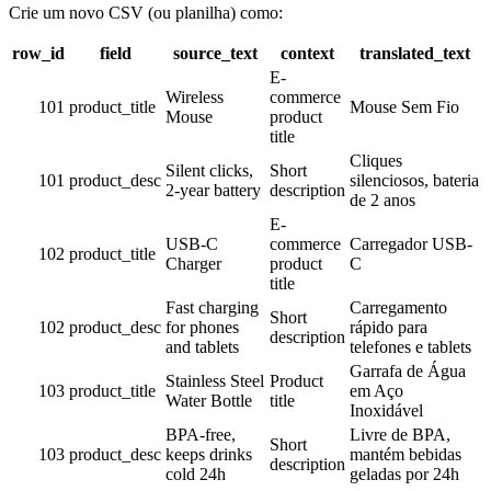
Crie um novo CSV (ou planilha) como:
row_id
field
source_text
context
translated_text
E-
Wireless
commerce
101
product_title
Mouse Sem Fio
Mouse
product
title
Cliques
Silent clicks,
Short
101
product_desc
silenciosos, bateria
2-year battery
description
de 2 anos
E-
USB-C
commerce
Carregador USB-
102
product_title
Charger
product
C
title
Fast charging
Carregamento
Short
102
product_desc
for phones
rápido para
description
and tablets
telefones e tablets
Garrafa de Água
Stainless Steel
Product
103
product_title
em Aço
Water Bottle
title
Inoxidável
BPA-free,
Livre de BPA,
Short
103
product_desc
keeps drinks
mantém bebidas
description
cold 24h
geladas por 24h