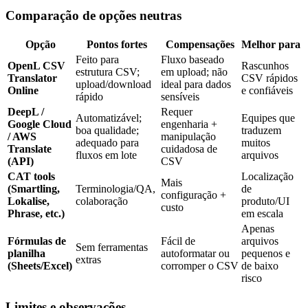
Comparação de opções neutras
Opção
Pontos fortes
Compensações
Melhor para
Feito para
Fluxo baseado
OpenL CSV
Rascunhos
estrutura CSV;
em upload; não
Translator
CSV rápidos
upload/download
ideal para dados
Online
e confiáveis
rápido
sensíveis
DeepL /
Requer
Automatizável;
Equipes que
Google Cloud
engenharia +
boa qualidade;
traduzem
/ AWS
manipulação
adequado para
muitos
Translate
cuidadosa de
fluxos em lote
arquivos
(API)
CSV
CAT tools
Localização
Mais
(Smartling,
Terminologia/QA,
de
configuração +
Lokalise,
colaboração
produto/UI
custo
Phrase, etc.)
em escala
Apenas
Fórmulas de
Fácil de
arquivos
Sem ferramentas
planilha
autoformatar ou
pequenos e
extras
(Sheets/Excel)
corromper o CSV
de baixo
risco
Limites e observações