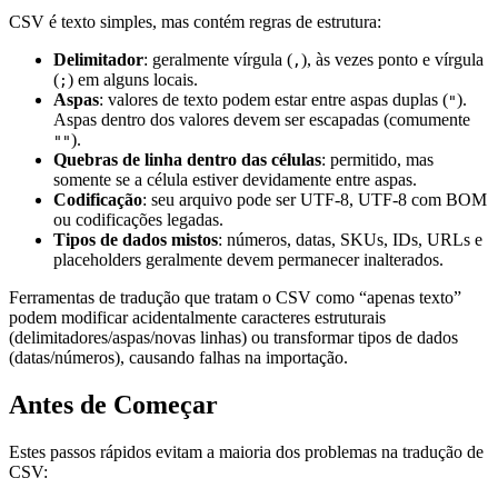
CSV é texto simples, mas contém regras de estrutura:
Delimitador
: geralmente vírgula (
), às vezes ponto e vírgula
,
(
) em alguns locais.
;
Aspas
: valores de texto podem estar entre aspas duplas (
).
"
Aspas dentro dos valores devem ser escapadas (comumente
).
""
Quebras de linha dentro das células
: permitido, mas
somente se a célula estiver devidamente entre aspas.
Codificação
: seu arquivo pode ser UTF‑8, UTF‑8 com BOM
ou codificações legadas.
Tipos de dados mistos
: números, datas, SKUs, IDs, URLs e
placeholders geralmente devem permanecer inalterados.
Ferramentas de tradução que tratam o CSV como “apenas texto”
podem modificar acidentalmente caracteres estruturais
(delimitadores/aspas/novas linhas) ou transformar tipos de dados
(datas/números), causando falhas na importação.
Antes de Começar
Estes passos rápidos evitam a maioria dos problemas na tradução de
CSV: