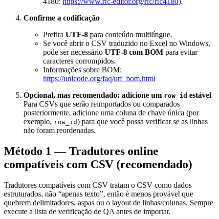
4180:
https://www.rfc-editor.org/rfc/rfc4180
).
Confirme a codificação
Prefira
UTF‑8
para conteúdo multilíngue.
Se você abrir o CSV traduzido no Excel no Windows,
pode ser necessário
UTF‑8 com BOM
para evitar
caracteres corrompidos.
Informações sobre BOM:
https://unicode.org/faq/utf_bom.html
Opcional, mas recomendado: adicione um
estável
row_id
Para CSVs que serão reimportados ou comparados
posteriormente, adicione uma coluna de chave única (por
exemplo,
) para que você possa verificar se as linhas
row_id
não foram reordenadas.
Método 1 — Tradutores online
compatíveis com CSV (recomendado)
Tradutores compatíveis com CSV tratam o CSV como dados
estruturados, não “apenas texto”, então é menos provável que
quebrem delimitadores, aspas ou o layout de linhas/colunas. Sempre
execute a lista de verificação de QA antes de importar.