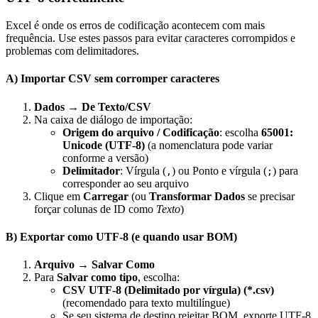
Excel é onde os erros de codificação acontecem com mais
frequência. Use estes passos para evitar caracteres corrompidos e
problemas com delimitadores.
A) Importar CSV sem corromper caracteres
Dados → De Texto/CSV
Na caixa de diálogo de importação:
Origem do arquivo / Codificação
: escolha
65001:
Unicode (UTF‑8)
(a nomenclatura pode variar
conforme a versão)
Delimitador
: Vírgula (
) ou Ponto e vírgula (
) para
,
;
corresponder ao seu arquivo
Clique em
Carregar
(ou
Transformar Dados
se precisar
forçar colunas de ID como
Texto
)
B) Exportar como UTF‑8 (e quando usar BOM)
Arquivo → Salvar Como
Para
Salvar como tipo
, escolha:
CSV UTF‑8 (Delimitado por vírgula) (*.csv)
(recomendado para texto multilíngue)
Se seu sistema de destino rejeitar BOM, exporte UTF‑8