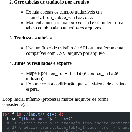
Gere tabelas de tradução por arquivo
Extraia apenas os campos traduzíveis em
.
translation_table_<file>.csv
Mantenha uma coluna
se preferir uma
source_file
tabela combinada para todos os arquivos.
Traduza as tabelas
Use um fluxo de trabalho de API ou uma ferramenta
compatível com CSV, arquivo por arquivo.
Junte os resultados e exporte
Mapeie por
(e
se
row_id + field
source_file
utilizado).
Exporte com a codificação que seu sistema de destino
espera.
Loop inicial mínimo (processar muitos arquivos de forma
consistente):
for
 f 
in
 ./input/*.csv
; 
do
  base
=
"$(
basename
 "
$f
" .csv)"
  # 1) extrair tabela de tradução (implemente conforme 
  # 2) traduzir translation_table_${base}.csv -> trans
  # 3) juntar e exportar ${base}_translated.csv