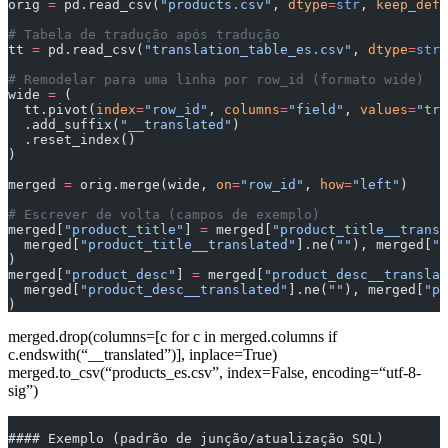
orig 
=
 pd.read_csv(
"products.csv"
, 
dtype
=
str
, 
keep_defa
# Tabela de tradução após tradução
tt 
=
 pd.read_csv(
"translation_table_es.csv"
, 
dtype
=
str
,
# Remodelar para uma linha por row_id (formato wide)
wide 
=
 (
  tt.pivot(
index
=
"row_id"
, 
columns
=
"field"
, 
values
=
"tra
  .add_suffix(
"__translated"
)
  .reset_index()
)
merged 
=
 orig.merge(wide, 
on
=
"row_id"
, 
how
=
"left"
)
# Escrever de volta (campos de exemplo)
merged[
"product_title"
] 
=
 merged[
"product_title__transl
  merged[
"product_title__translated"
].ne(
""
), merged[
"p
)
merged[
"product_desc"
] 
=
 merged[
"product_desc__translat
  merged[
"product_desc__translated"
].ne(
""
), merged[
"pr
)
merged.drop(columns=[c for c in merged.columns if
c.endswith(“__translated”)], inplace=True)
merged.to_csv(“products_es.csv”, index=False, encoding=“utf-8-
sig”)
#### Exemplo (padrão de junção/atualização SQL)