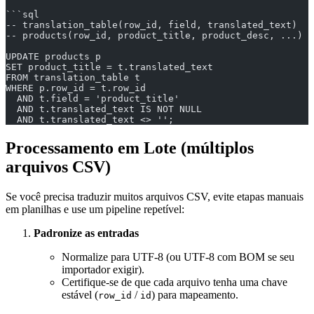
```sql
-- translation_table(row_id, field, translated_text)
-- products(row_id, product_title, product_desc, ...)
UPDATE products p
SET product_title = t.translated_text
FROM translation_table t
WHERE p.row_id = t.row_id
  AND t.field = 'product_title'
  AND t.translated_text IS NOT NULL
  AND t.translated_text <> '';
Processamento em Lote (múltiplos
arquivos CSV)
Se você precisa traduzir muitos arquivos CSV, evite etapas manuais
em planilhas e use um pipeline repetível:
Padronize as entradas
Normalize para UTF‑8 (ou UTF‑8 com BOM se seu
importador exigir).
Certifique-se de que cada arquivo tenha uma chave
estável (
/
) para mapeamento.
row_id
id