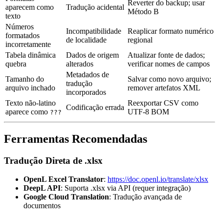
Reverter do backup; usar
aparecem como
Tradução acidental
Método B
texto
Números
Incompatibilidade
Reaplicar formato numérico
formatados
de localidade
regional
incorretamente
Tabela dinâmica
Dados de origem
Atualizar fonte de dados;
quebra
alterados
verificar nomes de campos
Metadados de
Tamanho do
Salvar como novo arquivo;
tradução
arquivo inchado
remover artefatos XML
incorporados
Texto não-latino
Reexportar CSV como
Codificação errada
aparece como
UTF-8 BOM
???
Ferramentas Recomendadas
Tradução Direta de .xlsx
OpenL Excel Translator
:
https://doc.openl.io/translate/xlsx
DeepL API
: Suporta .xlsx via API (requer integração)
Google Cloud Translation
: Tradução avançada de
documentos