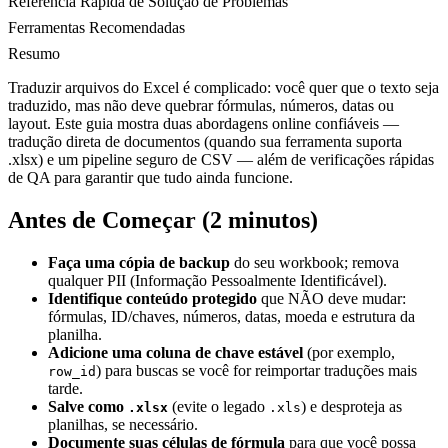
Referência Rápida de Solução de Problemas
Ferramentas Recomendadas
Resumo
Traduzir arquivos do Excel é complicado: você quer que o texto seja
traduzido, mas não deve quebrar fórmulas, números, datas ou
layout. Este guia mostra duas abordagens online confiáveis —
tradução direta de documentos (quando sua ferramenta suporta
.xlsx) e um pipeline seguro de CSV — além de verificações rápidas
de QA para garantir que tudo ainda funcione.
Antes de Começar (2 minutos)
Faça uma cópia de backup
do seu workbook; remova
qualquer PII (Informação Pessoalmente Identificável).
Identifique conteúdo protegido
que NÃO deve mudar:
fórmulas, ID/chaves, números, datas, moeda e estrutura da
planilha.
Adicione uma coluna de chave estável
(por exemplo,
) para buscas se você for reimportar traduções mais
row_id
tarde.
Salve como
(evite o legado
) e desproteja as
.xlsx
.xls
planilhas, se necessário.
Documente suas células de fórmula
para que você possa