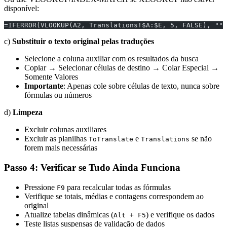
disponível:
=IFERROR(VLOOKUP(A2, Translations!$A:$E, 5, FALSE), "")
c)
Substituir o texto original pelas traduções
Selecione a coluna auxiliar com os resultados da busca
Copiar → Selecionar células de destino → Colar Especial →
Somente Valores
Importante
: Apenas cole sobre células de texto, nunca sobre
fórmulas ou números
d)
Limpeza
Excluir colunas auxiliares
Excluir as planilhas
e
se não
ToTranslate
Translations
forem mais necessárias
Passo 4: Verificar se Tudo Ainda Funciona
Pressione
para recalcular todas as fórmulas
F9
Verifique se totais, médias e contagens correspondem ao
original
Atualize tabelas dinâmicas (
) e verifique os dados
Alt + F5
Teste listas suspensas de validação de dados