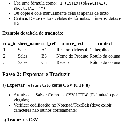
Use uma fórmula como:
=IF(ISTEXT(Sheet1!A1),
Sheet1!A1, "")
Ou copie e cole manualmente células apenas de texto
Crítico
: Deixe de fora células de fórmulas, números, datas e
IDs
Exemplo de tabela de tradução:
row_id
sheet_name
cell_ref
source_text
context
1
Sales
A1
Relatório Mensal
Cabeçalho
2
Sales
B3
Nome do Produto
Rótulo da coluna
3
Sales
C3
Receita
Rótulo da coluna
Passo 2: Exportar e Traduzir
a)
Exportar
como CSV (UTF-8)
ToTranslate
Arquivo → Salvar Como → CSV UTF-8 (Delimitado por
vírgulas)
Verificar codificação no Notepad/TextEdit (deve exibir
caracteres não latinos corretamente)
b)
Traduzir o CSV