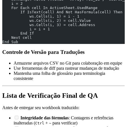
    i = 2
    For Each cell In ActiveSheet.UsedRange
        If IsText(cell) And Not HasFormula(cell) Then
            ws.Cells(i, 1) = i - 1
            ws.Cells(i, 2) = cell.Value
            ws.Cells(i, 3) = cell.Address
            i = i + 1
        End If
    Next cell
End Sub
Controle de Versão para Traduções
Armazene arquivos CSV no Git para colaboração em equipe
Use ferramentas de diff para rastrear mudanças de tradução
Mantenha uma folha de glossário para terminologia
consistente
Lista de Verificação Final de QA
Antes de entregar seu workbook traduzido:
Integridade das fórmulas
: Contagens e referências
inalteradas (
+
para verificar)
Ctrl
~