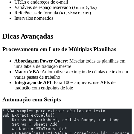
URLs e endereços de e-mail
Variáveis de espaço reservado (
,
)
{name}
%s
Referências de fórmula (
,
)
A1
Sheet1!B5
Intervalos nomeados
Dicas Avançadas
Processamento em Lote de Múltiplas Planilhas
Abordagem Power Query
: Mesclar todas as planilhas em
uma tabela de tradução mestre
Macro VBA
: Automatizar a extração de células de texto em
várias pastas de trabalho
Integração de API
: Para 100+ arquivos, use APIs de
tradução com endpoints de lote
Automação com Scripts
' VBA simples para extrair células de texto
Sub ExtractTextCells()
    Dim ws As Worksheet, cell As Range, i As Long
    Set ws = Sheets.Add
    ws.Name = "ToTranslate"
    ws.Range("A1:C1").Value = Array("row_id", "source_t