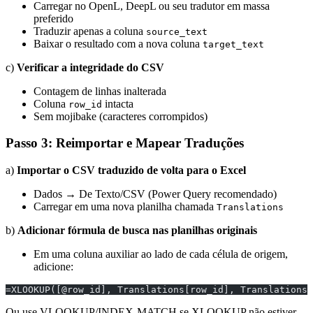
Carregar no OpenL, DeepL ou seu tradutor em massa
preferido
Traduzir apenas a coluna
source_text
Baixar o resultado com a nova coluna
target_text
c)
Verificar a integridade do CSV
Contagem de linhas inalterada
Coluna
intacta
row_id
Sem mojibake (caracteres corrompidos)
Passo 3: Reimportar e Mapear Traduções
a)
Importar o CSV traduzido de volta para o Excel
Dados → De Texto/CSV (Power Query recomendado)
Carregar em uma nova planilha chamada
Translations
b)
Adicionar fórmula de busca nas planilhas originais
Em uma coluna auxiliar ao lado de cada célula de origem,
adicione:
=XLOOKUP([@row_id], Translations[row_id], Translations[
Ou use VLOOKUP/INDEX-MATCH se XLOOKUP não estiver