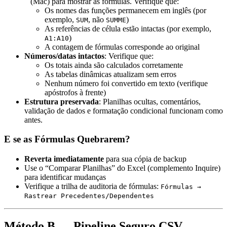
(Mac) para mostrar as fórmulas. Verifique que:
`
Os nomes das funções permanecem em inglês (por
exemplo,
, não
)
SUM
SUMME
As referências de célula estão intactas (por exemplo,
)
A1:A10
A contagem de fórmulas corresponde ao original
Números/datas intactos
: Verifique que:
Os totais ainda são calculados corretamente
As tabelas dinâmicas atualizam sem erros
Nenhum número foi convertido em texto (verifique
apóstrofos à frente)
Estrutura preservada
: Planilhas ocultas, comentários,
validação de dados e formatação condicional funcionam como
antes.
E se as Fórmulas Quebrarem?
Reverta imediatamente
para sua cópia de backup
Use o “Comparar Planilhas” do Excel (complemento Inquire)
para identificar mudanças
Verifique a trilha de auditoria de fórmulas:
Fórmulas →
Rastrear Precedentes/Dependentes
Método B — Pipeline Seguro CSV