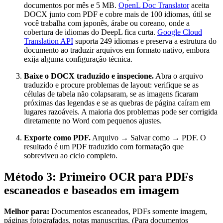
documentos por mês e 5 MB.
OpenL Doc Translator
aceita
DOCX junto com PDF e cobre mais de 100 idiomas, útil se
você trabalha com japonês, árabe ou coreano, onde a
cobertura de idiomas do DeepL fica curta.
Google Cloud
Translation API
suporta 249 idiomas e preserva a estrutura do
documento ao traduzir arquivos em formato nativo, embora
exija alguma configuração técnica.
Baixe o DOCX traduzido e inspecione.
Abra o arquivo
traduzido e procure problemas de layout: verifique se as
células de tabela não colapsaram, se as imagens ficaram
próximas das legendas e se as quebras de página caíram em
lugares razoáveis. A maioria dos problemas pode ser corrigida
diretamente no Word com pequenos ajustes.
Exporte como PDF.
Arquivo → Salvar como → PDF. O
resultado é um PDF traduzido com formatação que
sobreviveu ao ciclo completo.
Método 3: Primeiro OCR para PDFs
escaneados e baseados em imagem
Melhor para:
Documentos escaneados, PDFs somente imagem,
páginas fotografadas, notas manuscritas. (Para documentos