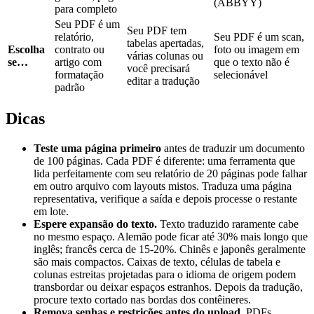
(ABBYY)
para completo
Seu PDF é um
Seu PDF tem
relatório,
Seu PDF é um scan,
tabelas apertadas,
Escolha
contrato ou
foto ou imagem em
várias colunas ou
se…
artigo com
que o texto não é
você precisará
formatação
selecionável
editar a tradução
padrão
Dicas
Teste uma página primeiro
antes de traduzir um documento
de 100 páginas. Cada PDF é diferente: uma ferramenta que
lida perfeitamente com seu relatório de 20 páginas pode falhar
em outro arquivo com layouts mistos. Traduza uma página
representativa, verifique a saída e depois processe o restante
em lote.
Espere expansão do texto.
Texto traduzido raramente cabe
no mesmo espaço. Alemão pode ficar até 30% mais longo que
inglês; francês cerca de 15-20%. Chinês e japonês geralmente
são mais compactos. Caixas de texto, células de tabela e
colunas estreitas projetadas para o idioma de origem podem
transbordar ou deixar espaços estranhos. Depois da tradução,
procure texto cortado nas bordas dos contêineres.
Remova senhas e restrições antes do upload.
PDFs