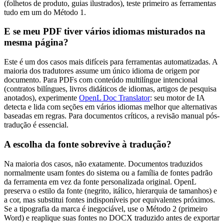
(folhetos de produto, guias ilustrados), teste primeiro as ferramentas
tudo em um do Método 1.
E se meu PDF tiver vários idiomas misturados na
mesma página?
Este é um dos casos mais difíceis para ferramentas automatizadas. A
maioria dos tradutores assume um único idioma de origem por
documento. Para PDFs com conteúdo multilíngue intencional
(contratos bilíngues, livros didáticos de idiomas, artigos de pesquisa
anotados), experimente
OpenL Doc Translator
: seu motor de IA
detecta e lida com seções em vários idiomas melhor que alternativas
baseadas em regras. Para documentos críticos, a revisão manual pós-
tradução é essencial.
A escolha da fonte sobrevive à tradução?
Na maioria dos casos, não exatamente. Documentos traduzidos
normalmente usam fontes do sistema ou a família de fontes padrão
da ferramenta em vez da fonte personalizada original. OpenL
preserva o estilo da fonte (negrito, itálico, hierarquia de tamanhos) e
a cor, mas substitui fontes indisponíveis por equivalentes próximos.
Se a tipografia da marca é inegociável, use o Método 2 (primeiro
Word) e reaplique suas fontes no DOCX traduzido antes de exportar