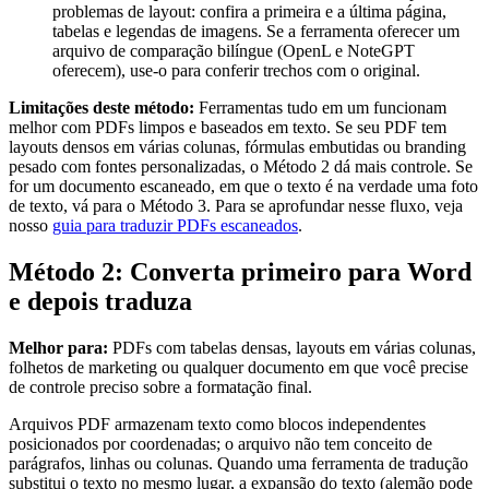
problemas de layout: confira a primeira e a última página,
tabelas e legendas de imagens. Se a ferramenta oferecer um
arquivo de comparação bilíngue (OpenL e NoteGPT
oferecem), use-o para conferir trechos com o original.
Limitações deste método:
Ferramentas tudo em um funcionam
melhor com PDFs limpos e baseados em texto. Se seu PDF tem
layouts densos em várias colunas, fórmulas embutidas ou branding
pesado com fontes personalizadas, o Método 2 dá mais controle. Se
for um documento escaneado, em que o texto é na verdade uma foto
de texto, vá para o Método 3. Para se aprofundar nesse fluxo, veja
nosso
guia para traduzir PDFs escaneados
.
Método 2: Converta primeiro para Word
e depois traduza
Melhor para:
PDFs com tabelas densas, layouts em várias colunas,
folhetos de marketing ou qualquer documento em que você precise
de controle preciso sobre a formatação final.
Arquivos PDF armazenam texto como blocos independentes
posicionados por coordenadas; o arquivo não tem conceito de
parágrafos, linhas ou colunas. Quando uma ferramenta de tradução
substitui o texto no mesmo lugar, a expansão do texto (alemão pode