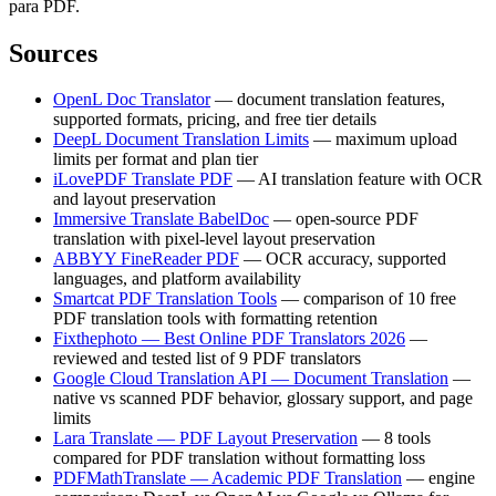
para PDF.
Sources
OpenL Doc Translator
— document translation features,
supported formats, pricing, and free tier details
DeepL Document Translation Limits
— maximum upload
limits per format and plan tier
iLovePDF Translate PDF
— AI translation feature with OCR
and layout preservation
Immersive Translate BabelDoc
— open-source PDF
translation with pixel-level layout preservation
ABBYY FineReader PDF
— OCR accuracy, supported
languages, and platform availability
Smartcat PDF Translation Tools
— comparison of 10 free
PDF translation tools with formatting retention
Fixthephoto — Best Online PDF Translators 2026
—
reviewed and tested list of 9 PDF translators
Google Cloud Translation API — Document Translation
—
native vs scanned PDF behavior, glossary support, and page
limits
Lara Translate — PDF Layout Preservation
— 8 tools
compared for PDF translation without formatting loss
PDFMathTranslate — Academic PDF Translation
— engine