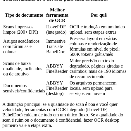
Melhor
Tipo de documento
ferramenta
Por quê
de OCR
Scans impressos
iLovePDF
OCR e tradução em um único
limpos (200+ DPI)
(integrado)
upload, sem etapas extras
Preserva layout em várias
Artigos acadêmicos
Immersive
colunas e renderização de
com fórmulas e
Translate
fórmulas em nível de pixel;
colunas
BabelDoc
500K tokens grátis/mês
Maior precisão em texto
Scans de baixa
ABBYY
degradado, páginas giradas e
qualidade, inclinados
FineReader
carimbos; mais de 190 idiomas
ou de arquivo
de reconhecimento
ABBYY
Os arquivos permanecem
Documentos
FineReader
locais, sem upload para
sensíveis/confidenciais
(desktop)
serviços em nuvem
A distinção principal: se a qualidade do scan é boa e você quer
velocidade, ferramentas com OCR integrado (iLovePDF,
BabelDoc) cuidam de tudo em um único fluxo. Se a qualidade do
scan é ruim ou o documento é confidencial, fazer OCR desktop
primeiro vale a etapa extra.