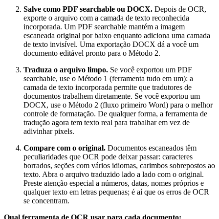
Salve como PDF searchable ou DOCX.
Depois de OCR,
exporte o arquivo com a camada de texto reconhecida
incorporada. Um PDF searchable mantém a imagem
escaneada original por baixo enquanto adiciona uma camada
de texto invisível. Uma exportação DOCX dá a você um
documento editável pronto para o Método 2.
Traduza o arquivo limpo.
Se você exportou um PDF
searchable, use o Método 1 (ferramenta tudo em um): a
camada de texto incorporada permite que tradutores de
documentos trabalhem diretamente. Se você exportou um
DOCX, use o Método 2 (fluxo primeiro Word) para o melhor
controle de formatação. De qualquer forma, a ferramenta de
tradução agora tem texto real para trabalhar em vez de
adivinhar pixels.
Compare com o original.
Documentos escaneados têm
peculiaridades que OCR pode deixar passar: caracteres
borrados, seções com vários idiomas, carimbos sobrepostos ao
texto. Abra o arquivo traduzido lado a lado com o original.
Preste atenção especial a números, datas, nomes próprios e
qualquer texto em letras pequenas; é aí que os erros de OCR
se concentram.
Qual ferramenta de OCR usar para cada documento: