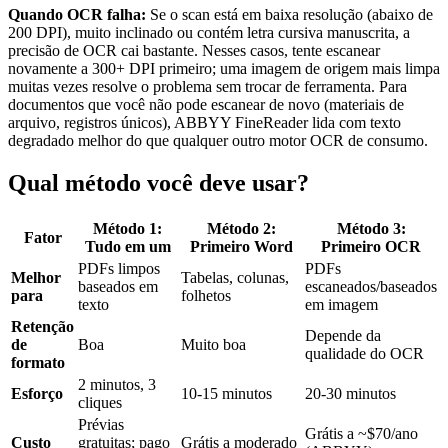
Quando OCR falha:
Se o scan está em baixa resolução (abaixo de
200 DPI), muito inclinado ou contém letra cursiva manuscrita, a
precisão de OCR cai bastante. Nesses casos, tente escanear
novamente a 300+ DPI primeiro; uma imagem de origem mais limpa
muitas vezes resolve o problema sem trocar de ferramenta. Para
documentos que você não pode escanear de novo (materiais de
arquivo, registros únicos), ABBYY FineReader lida com texto
degradado melhor do que qualquer outro motor OCR de consumo.
Qual método você deve usar?
Método 1:
Método 2:
Método 3:
Fator
Tudo em um
Primeiro Word
Primeiro OCR
PDFs limpos
PDFs
Melhor
Tabelas, colunas,
baseados em
escaneados/baseados
para
folhetos
texto
em imagem
Retenção
Depende da
de
Boa
Muito boa
qualidade do OCR
formato
2 minutos, 3
Esforço
10-15 minutos
20-30 minutos
cliques
Prévias
Grátis a ~$70/ano
Custo
gratuitas; pago
Grátis a moderado