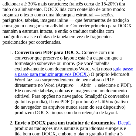
adicionar até 30% mais caracteres; francês cerca de 15-20%) tira
tudo do alinhamento. DOCX lida com conteúdo de outro modo:
organiza o texto como uma hierarquia estrutural — seções,
parágrafos, tabelas, imagens inline — que ferramentas de tradução
conseguem navegar sem adivinhar. Converter primeiro para DOCX
mantém a estrutura intacta, e então o tradutor trabalha com
parágrafos reais e células de tabela em vez de fragmentos
posicionados por coordenadas.
Converta seu PDF para DOCX.
Comece com um
conversor que preserve o layout; esta é a etapa em que a
formatação sobrevive ou morre. (Se você trabalha
exclusivamente com documentos Word, veja nosso
guia passo
a passo para traduzir arquivos DOCX
.) O próprio Microsoft
Word faz isso surpreendentemente bem: abra o PDF
diretamente no Word (Arquivo → Abrir → selecione o PDF).
Ele converte tabelas, colunas e imagens em um documento
editável. Para opções no navegador, Smallpdf (2 conversões
gratuitas por dia), iLovePDF (2 por hora) e UtilVox (nativo
do navegador, os arquivos nunca saem do seu dispositivo)
produzem DOCX limpos com boa retenção de layout.
Envie o DOCX para um tradutor de documentos.
DeepL
produz as traduções mais naturais para idiomas europeus e
lida bem com DOCX, embora o plano gratuito limite a 3