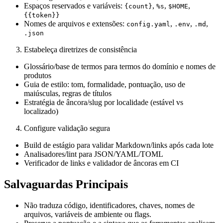
Espaços reservados e variáveis:
,
,
,
{count}
%s
$HOME
{{token}}
Nomes de arquivos e extensões:
,
,
,
config.yaml
.env
.md
.json
Estabeleça diretrizes de consistência
Glossário/base de termos para termos do domínio e nomes de
produtos
Guia de estilo: tom, formalidade, pontuação, uso de
maiúsculas, regras de títulos
Estratégia de âncora/slug por localidade (estável vs
localizado)
Configure validação segura
Build de estágio para validar Markdown/links após cada lote
Analisadores/lint para JSON/YAML/TOML
Verificador de links e validador de âncoras em CI
Salvaguardas Principais
Não traduza código, identificadores, chaves, nomes de
arquivos, variáveis de ambiente ou flags.