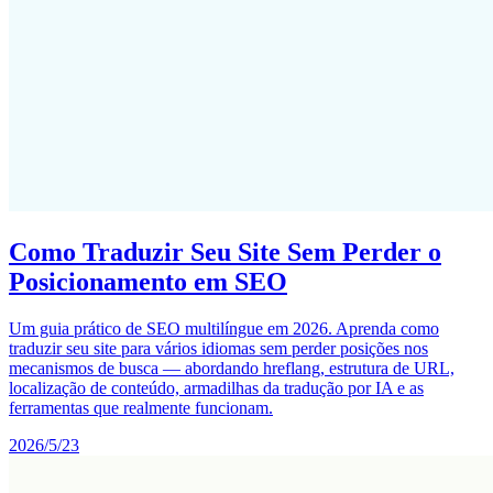
Como Traduzir Seu Site Sem Perder o
Posicionamento em SEO
Um guia prático de SEO multilíngue em 2026. Aprenda como
traduzir seu site para vários idiomas sem perder posições nos
mecanismos de busca — abordando hreflang, estrutura de URL,
localização de conteúdo, armadilhas da tradução por IA e as
ferramentas que realmente funcionam.
2026/5/23