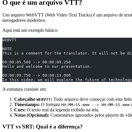
O que é um arquivo VTT?
Um arquivo WebVTT (Web Video Text Tracks) é um arquivo de texto s
navegadores modernos.
Aqui está um exemplo básico:
WEBVTT
NOTE
This is a comment for the translator. It will not be di
00:00:05.500 --> 00:00:09.250
Hello and welcome to our presentation.
00:00:09.750 --> 00:00:13.000
In this video, we will explore the future of technology
A estrutura consiste em:
Cabeçalho
:
Todo arquivo deve começar com esta linh
WEBVTT
Timestamps:
O formato
d
HH:MM:SS.mmm --> HH:MM:SS.mmm
Cues:
O texto real da legenda exibido na tela.
Notas (Opcional):
Comentários ignorados pelos players de vídeo
VTT vs SRT: Qual é a diferença?