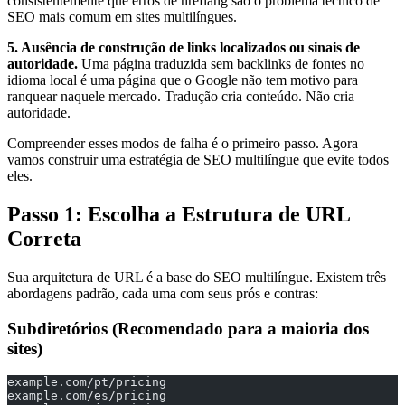
consistentemente que erros de hreflang são o problema técnico de
SEO mais comum em sites multilíngues.
5. Ausência de construção de links localizados ou sinais de
autoridade.
Uma página traduzida sem backlinks de fontes no
idioma local é uma página que o Google não tem motivo para
ranquear naquele mercado. Tradução cria conteúdo. Não cria
autoridade.
Compreender esses modos de falha é o primeiro passo. Agora
vamos construir uma estratégia de SEO multilíngue que evite todos
eles.
Passo 1: Escolha a Estrutura de URL
Correta
Sua arquitetura de URL é a base do SEO multilíngue. Existem três
abordagens padrão, cada uma com seus prós e contras:
Subdiretórios (Recomendado para a maioria dos
sites)
example.com/pt/pricing
example.com/es/pricing