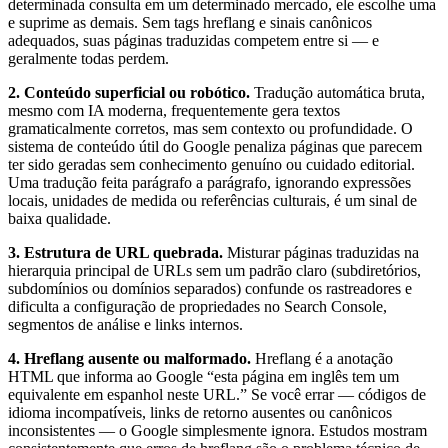
determinada consulta em um determinado mercado, ele escolhe uma
e suprime as demais. Sem tags hreflang e sinais canônicos
adequados, suas páginas traduzidas competem entre si — e
geralmente todas perdem.
2. Conteúdo superficial ou robótico.
Tradução automática bruta,
mesmo com IA moderna, frequentemente gera textos
gramaticalmente corretos, mas sem contexto ou profundidade. O
sistema de conteúdo útil do Google penaliza páginas que parecem
ter sido geradas sem conhecimento genuíno ou cuidado editorial.
Uma tradução feita parágrafo a parágrafo, ignorando expressões
locais, unidades de medida ou referências culturais, é um sinal de
baixa qualidade.
3. Estrutura de URL quebrada.
Misturar páginas traduzidas na
hierarquia principal de URLs sem um padrão claro (subdiretórios,
subdomínios ou domínios separados) confunde os rastreadores e
dificulta a configuração de propriedades no Search Console,
segmentos de análise e links internos.
4. Hreflang ausente ou malformado.
Hreflang é a anotação
HTML que informa ao Google “esta página em inglês tem um
equivalente em espanhol neste URL.” Se você errar — códigos de
idioma incompatíveis, links de retorno ausentes ou canônicos
inconsistentes — o Google simplesmente ignora. Estudos mostram