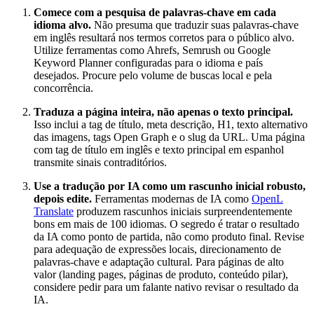
Comece com a pesquisa de palavras-chave em cada
idioma alvo.
Não presuma que traduzir suas palavras-chave
em inglês resultará nos termos corretos para o público alvo.
Utilize ferramentas como Ahrefs, Semrush ou Google
Keyword Planner configuradas para o idioma e país
desejados. Procure pelo volume de buscas local e pela
concorrência.
Traduza a página inteira, não apenas o texto principal.
Isso inclui a tag de título, meta descrição, H1, texto alternativo
das imagens, tags Open Graph e o slug da URL. Uma página
com tag de título em inglês e texto principal em espanhol
transmite sinais contraditórios.
Use a tradução por IA como um rascunho inicial robusto,
depois edite.
Ferramentas modernas de IA como
OpenL
Translate
produzem rascunhos iniciais surpreendentemente
bons em mais de 100 idiomas. O segredo é tratar o resultado
da IA como ponto de partida, não como produto final. Revise
para adequação de expressões locais, direcionamento de
palavras-chave e adaptação cultural. Para páginas de alto
valor (landing pages, páginas de produto, conteúdo pilar),
considere pedir para um falante nativo revisar o resultado da
IA.