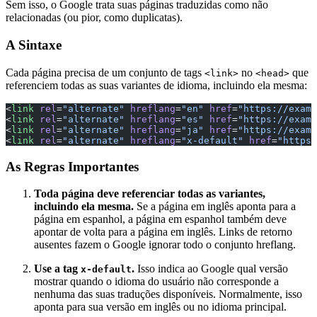
Sem isso, o Google trata suas páginas traduzidas como não
relacionadas (ou pior, como duplicatas).
A Sintaxe
Cada página precisa de um conjunto de tags
no
que
<link>
<head>
referenciem todas as suas variantes de idioma, incluindo ela mesma:
<
link
 rel
=
"alternate"
 hreflang
=
"en"
 href
=
"https://examp
<
link
 rel
=
"alternate"
 hreflang
=
"es"
 href
=
"https://examp
<
link
 rel
=
"alternate"
 hreflang
=
"ja"
 href
=
"https://examp
<
link
 rel
=
"alternate"
 hreflang
=
"x-default"
 href
=
"https:
As Regras Importantes
Toda página deve referenciar todas as variantes,
incluindo ela mesma.
Se a página em inglês aponta para a
página em espanhol, a página em espanhol também deve
apontar de volta para a página em inglês. Links de retorno
ausentes fazem o Google ignorar todo o conjunto hreflang.
Use a tag
.
Isso indica ao Google qual versão
x-default
mostrar quando o idioma do usuário não corresponde a
nenhuma das suas traduções disponíveis. Normalmente, isso
aponta para sua versão em inglês ou no idioma principal.