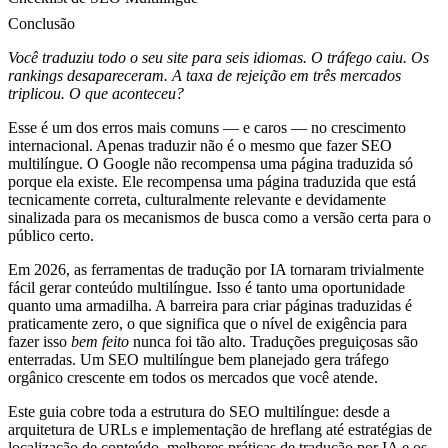
Conclusão
Você traduziu todo o seu site para seis idiomas. O tráfego caiu. Os
rankings desapareceram. A taxa de rejeição em três mercados
triplicou. O que aconteceu?
Esse é um dos erros mais comuns — e caros — no crescimento
internacional. Apenas traduzir não é o mesmo que fazer SEO
multilíngue. O Google não recompensa uma página traduzida só
porque ela existe. Ele recompensa uma página traduzida que está
tecnicamente correta, culturalmente relevante e devidamente
sinalizada para os mecanismos de busca como a versão certa para o
público certo.
Em 2026, as ferramentas de tradução por IA tornaram trivialmente
fácil gerar conteúdo multilíngue. Isso é tanto uma oportunidade
quanto uma armadilha. A barreira para criar páginas traduzidas é
praticamente zero, o que significa que o nível de exigência para
fazer isso
bem feito
nunca foi tão alto. Traduções preguiçosas são
enterradas. Um SEO multilíngue bem planejado gera tráfego
orgânico crescente em todos os mercados que você atende.
Este guia cobre toda a estrutura do SEO multilíngue: desde a
arquitetura de URLs e implementação de hreflang até estratégias de
localização de conteúdo, melhores práticas de tradução por IA e os