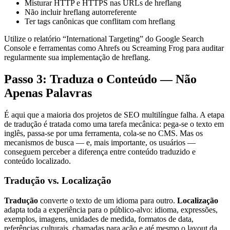
Misturar HTTP e HTTPS nas URLs de hreflang
Não incluir hreflang autorreferente
Ter tags canônicas que conflitam com hreflang
Utilize o relatório “International Targeting” do Google Search
Console e ferramentas como Ahrefs ou Screaming Frog para auditar
regularmente sua implementação de hreflang.
Passo 3: Traduza o Conteúdo — Não
Apenas Palavras
É aqui que a maioria dos projetos de SEO multilíngue falha. A etapa
de tradução é tratada como uma tarefa mecânica: pega-se o texto em
inglês, passa-se por uma ferramenta, cola-se no CMS. Mas os
mecanismos de busca — e, mais importante, os usuários —
conseguem perceber a diferença entre conteúdo traduzido e
conteúdo localizado.
Tradução vs. Localização
Tradução
converte o texto de um idioma para outro.
Localização
adapta toda a experiência para o público-alvo: idioma, expressões,
exemplos, imagens, unidades de medida, formatos de data,
referências culturais, chamadas para ação e até mesmo o layout da