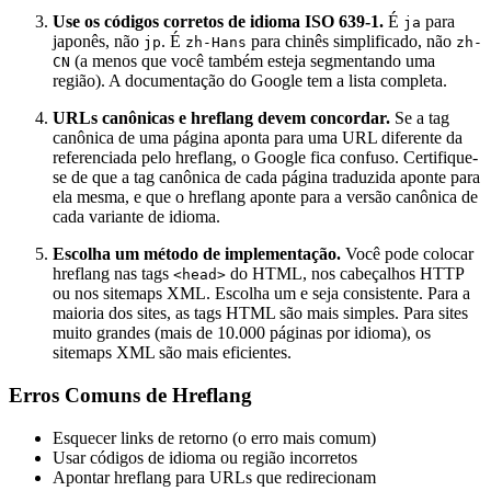
Use os códigos corretos de idioma ISO 639-1.
É
para
ja
japonês, não
. É
para chinês simplificado, não
jp
zh-Hans
zh-
(a menos que você também esteja segmentando uma
CN
região). A documentação do Google tem a lista completa.
URLs canônicas e hreflang devem concordar.
Se a tag
canônica de uma página aponta para uma URL diferente da
referenciada pelo hreflang, o Google fica confuso. Certifique-
se de que a tag canônica de cada página traduzida aponte para
ela mesma, e que o hreflang aponte para a versão canônica de
cada variante de idioma.
Escolha um método de implementação.
Você pode colocar
hreflang nas tags
do HTML, nos cabeçalhos HTTP
<head>
ou nos sitemaps XML. Escolha um e seja consistente. Para a
maioria dos sites, as tags HTML são mais simples. Para sites
muito grandes (mais de 10.000 páginas por idioma), os
sitemaps XML são mais eficientes.
Erros Comuns de Hreflang
Esquecer links de retorno (o erro mais comum)
Usar códigos de idioma ou região incorretos
Apontar hreflang para URLs que redirecionam