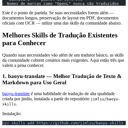
-
 Nomes de marcas como "OpenL" nunca são traduzidos
Este é o ponto de partida. Se suas necessidades forem além —
documentos longos, preservação de layout em PDF, documentos
oficiais com OCR — utilize uma das skills da comunidade abaixo.
Melhores Skills de Tradução Existentes
para Conhecer
Quando suas necessidades vão além de um tradutor básico, as skills
da comunidade cobrem cenários mais exigentes. Aqui estão três que
valem a pena conhecer.
1. baoyu-translate — Melhor Tradução de Texto &
Markdown para Uso Geral
baoyu-translate
é uma habilidade de tradução de alta qualidade
criada por jimliu, instalada a partir do repositório
jimliu/baoyu-
.
skills
Instalação:
npx
 skills
 add
 https://github.com/jimliu/baoyu-skills
 -