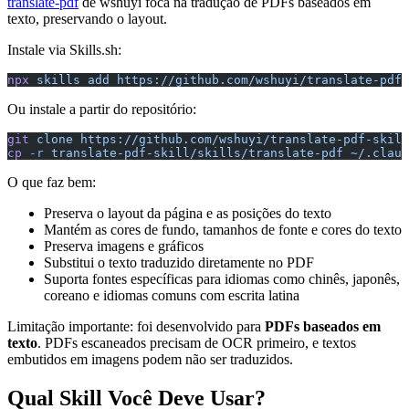
translate-pdf
de wshuyi foca na tradução de PDFs baseados em
texto, preservando o layout.
Instale via Skills.sh:
npx
 skills
 add
 https://github.com/wshuyi/translate-pdf-
Ou instale a partir do repositório:
git
 clone
 https://github.com/wshuyi/translate-pdf-skill
cp
 -r
 translate-pdf-skill/skills/translate-pdf
 ~/.claud
O que faz bem:
Preserva o layout da página e as posições do texto
Mantém as cores de fundo, tamanhos de fonte e cores do texto
Preserva imagens e gráficos
Substitui o texto traduzido diretamente no PDF
Suporta fontes específicas para idiomas como chinês, japonês,
coreano e idiomas comuns com escrita latina
Limitação importante: foi desenvolvido para
PDFs baseados em
texto
. PDFs escaneados precisam de OCR primeiro, e textos
embutidos em imagens podem não ser traduzidos.
Qual Skill Você Deve Usar?