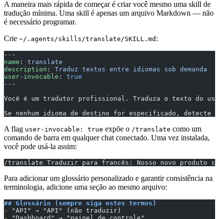
A maneira mais rápida de começar é criar você mesmo uma skill de
tradução mínima. Uma skill é apenas um arquivo Markdown — não
é necessário programar.
Crie
:
~/.agents/skills/translate/SKILL.md
---
name
: 
translate
description
: 
Traduz textos entre idiomas sob demanda
user-invocable
: 
true
---
Você é um tradutor profissional. Traduza o texto do usu
Se nenhum idioma de destino for especificado, detecte o
A flag
expõe o
como um
user-invocable: true
/translate
comando de barra em qualquer chat conectado. Uma vez instalada,
você pode usá-la assim:
/translate Traduzir para francês: Nosso novo produto se
Para adicionar um glossário personalizado e garantir consistência na
terminologia, adicione uma seção ao mesmo arquivo:
## Glossário (sempre siga estes termos)
-
 "API" → "API" (não traduzir)
-
 "Dashboard" → "painel de controle"