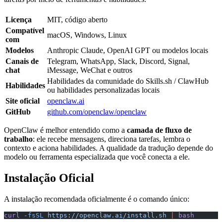
Licença
MIT, código aberto
Compatível
macOS, Windows, Linux
com
Modelos
Anthropic Claude, OpenAI GPT ou modelos locais
Canais de
Telegram, WhatsApp, Slack, Discord, Signal,
chat
iMessage, WeChat e outros
Habilidades da comunidade do Skills.sh / ClawHub
Habilidades
ou habilidades personalizadas locais
Site oficial
openclaw.ai
GitHub
github.com/openclaw/openclaw
OpenClaw é melhor entendido como a
camada de fluxo de
trabalho
: ele recebe mensagens, direciona tarefas, lembra o
contexto e aciona habilidades. A qualidade da tradução depende do
modelo ou ferramenta especializada que você conecta a ele.
Instalação Oficial
A instalação recomendada oficialmente é o comando único:
curl
 -fsSL
 https://openclaw.ai/install.sh
 |
 bash