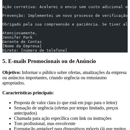
Ação corretiva: Acelerei o envio sem custo adicional e 
Prevenção: Implementei um novo processo de verificação 
Obrigado pela sua compreensão e paciência. Se tiver alg
Atenciosamente,
Jennifer Park
Gerente de Contas
[Nome da Empresa]
Direto: [número de telefone]
5. E-mails Promocionais ou de Anúncio
Objetivo:
Informar o público sobre ofertas, atualizações da empresa
ou anúncios importantes, criando urgência ou entusiasmo
apropriados.
Características principais:
Proposta de valor clara (o que está em jogo para o leitor)
Sensação de urgência (ofertas por tempo limitado, preços
antecipados)
Chamada para ação específica com link ou instruções
Tom profissional, mas envolvente
Formatação amigável para dispositivos móveis (já que muitos