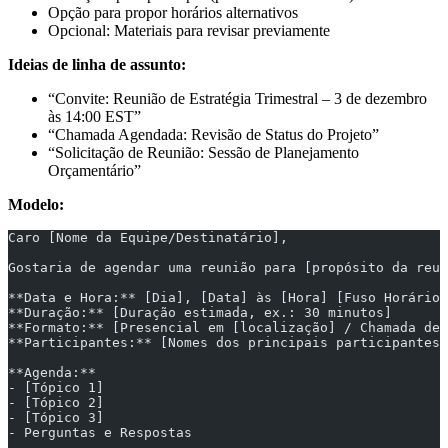
Opção para propor horários alternativos
Opcional: Materiais para revisar previamente
Ideias de linha de assunto:
“Convite: Reunião de Estratégia Trimestral – 3 de dezembro
às 14:00 EST”
“Chamada Agendada: Revisão de Status do Projeto”
“Solicitação de Reunião: Sessão de Planejamento
Orçamentário”
Modelo:
Caro [Nome da Equipe/Destinatário],
Gostaria de agendar uma reunião para [propósito da reun
**Data e Hora:** [Dia], [Data] às [Hora] [Fuso Horário]
**Duração:** [Duração estimada, ex.: 30 minutos]
**Formato:** [Presencial em [localização] / Chamada de 
**Participantes:** [Nomes dos principais participantes]
**Agenda:**
- [Tópico 1]
- [Tópico 2]
- [Tópico 3]
- Perguntas e Respostas