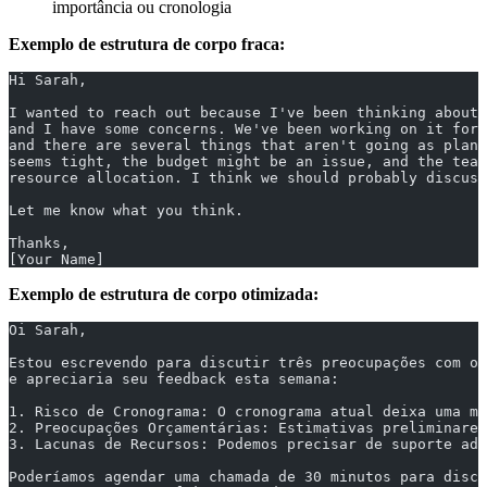
importância ou cronologia
Exemplo de estrutura de corpo fraca:
Hi Sarah,
I wanted to reach out because I've been thinking about 
and I have some concerns. We've been working on it for 
and there are several things that aren't going as plann
seems tight, the budget might be an issue, and the team
resource allocation. I think we should probably discuss
Let me know what you think.
Thanks,
[Your Name]
Exemplo de estrutura de corpo otimizada:
Oi Sarah,
Estou escrevendo para discutir três preocupações com o 
e apreciaria seu feedback esta semana:
1. Risco de Cronograma: O cronograma atual deixa uma ma
2. Preocupações Orçamentárias: Estimativas preliminares
3. Lacunas de Recursos: Podemos precisar de suporte adi
Poderíamos agendar uma chamada de 30 minutos para discu