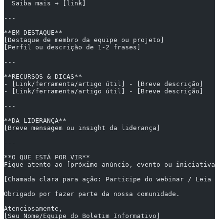
  Saiba mais → [link]
---
**EM DESTAQUE**
[Destaque de membro da equipe ou projeto]
[Perfil ou descrição de 1-2 frases]
---
**RECURSOS & DICAS**
- [Link/ferramenta/artigo útil] - [Breve descrição]
- [Link/ferramenta/artigo útil] - [Breve descrição]
---
**DA LIDERANÇA**
[Breve mensagem ou insight da liderança]
---
**O QUE ESTÁ POR VIR**
Fique atento ao [próximo anúncio, evento ou iniciativa]
[Chamada clara para ação: Participe do webinar / Leia n
Obrigado por fazer parte da nossa comunidade.
Atenciosamente,  
[Seu Nome/Equipe do Boletim Informativo]