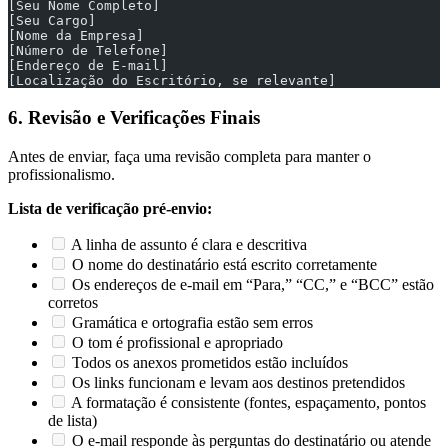
[Seu Nome Completo]
[Seu Cargo]
[Nome da Empresa]
[Número de Telefone]
[Endereço de E-mail]
[Localização do Escritório, se relevante]
6. Revisão e Verificações Finais
Antes de enviar, faça uma revisão completa para manter o
profissionalismo.
Lista de verificação pré-envio:
A linha de assunto é clara e descritiva
O nome do destinatário está escrito corretamente
Os endereços de e-mail em “Para,” “CC,” e “BCC” estão
corretos
Gramática e ortografia estão sem erros
O tom é profissional e apropriado
Todos os anexos prometidos estão incluídos
Os links funcionam e levam aos destinos pretendidos
A formatação é consistente (fontes, espaçamento, pontos
de lista)
O e-mail responde às perguntas do destinatário ou atende