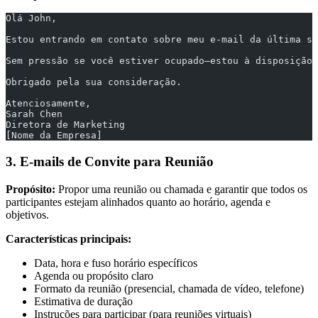
Olá John,
Estou entrando em contato sobre meu e-mail da última se
Sem pressão se você estiver ocupado—estou à disposição 
Obrigado pela sua consideração.
Atenciosamente,
Sarah Chen
Diretora de Marketing
[Nome da Empresa]
3. E-mails de Convite para Reunião
Propósito:
Propor uma reunião ou chamada e garantir que todos os
participantes estejam alinhados quanto ao horário, agenda e
objetivos.
Características principais:
Data, hora e fuso horário específicos
Agenda ou propósito claro
Formato da reunião (presencial, chamada de vídeo, telefone)
Estimativa de duração
Instruções para participar (para reuniões virtuais)