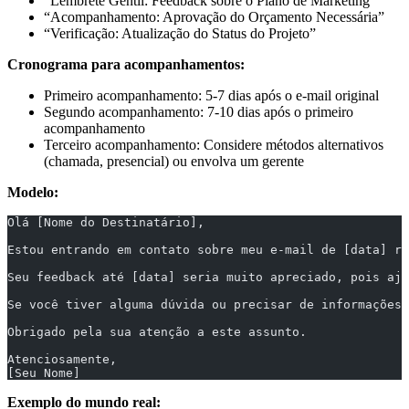
“Lembrete Gentil: Feedback sobre o Plano de Marketing”
“Acompanhamento: Aprovação do Orçamento Necessária”
“Verificação: Atualização do Status do Projeto”
Cronograma para acompanhamentos:
Primeiro acompanhamento: 5-7 dias após o e-mail original
Segundo acompanhamento: 7-10 dias após o primeiro
acompanhamento
Terceiro acompanhamento: Considere métodos alternativos
(chamada, presencial) ou envolva um gerente
Modelo:
Olá [Nome do Destinatário],
Estou entrando em contato sobre meu e-mail de [data] re
Seu feedback até [data] seria muito apreciado, pois aju
Se você tiver alguma dúvida ou precisar de informações 
Obrigado pela sua atenção a este assunto.
Atenciosamente,
[Seu Nome]
Exemplo do mundo real: