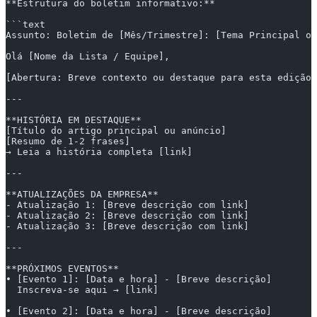
**Estrutura do boletim informativo:**
```text
Assunto: Boletim de [Mês/Trimestre]: [Tema Principal ou
Olá [Nome da Lista / Equipe],
[Abertura: Breve contexto ou destaque para esta edição]
---
**HISTÓRIA EM DESTAQUE**
[Título do artigo principal ou anúncio]
[Resumo de 1-2 frases]
→ Leia a história completa [link]
---
**ATUALIZAÇÕES DA EMPRESA**
- Atualização 1: [Breve descrição com link]
- Atualização 2: [Breve descrição com link]
- Atualização 3: [Breve descrição com link]
---
**PRÓXIMOS EVENTOS**
• [Evento 1]: [Data e hora] - [Breve descrição]
  Inscreva-se aqui → [link]
• [Evento 2]: [Data e hora] - [Breve descrição]