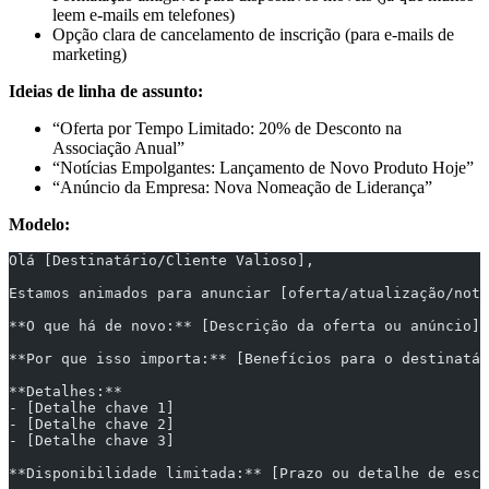
leem e-mails em telefones)
Opção clara de cancelamento de inscrição (para e-mails de
marketing)
Ideias de linha de assunto:
“Oferta por Tempo Limitado: 20% de Desconto na
Associação Anual”
“Notícias Empolgantes: Lançamento de Novo Produto Hoje”
“Anúncio da Empresa: Nova Nomeação de Liderança”
Modelo:
Olá [Destinatário/Cliente Valioso],
Estamos animados para anunciar [oferta/atualização/notí
**O que há de novo:** [Descrição da oferta ou anúncio]
**Por que isso importa:** [Benefícios para o destinatár
**Detalhes:**
- [Detalhe chave 1]
- [Detalhe chave 2]
- [Detalhe chave 3]
**Disponibilidade limitada:** [Prazo ou detalhe de esca