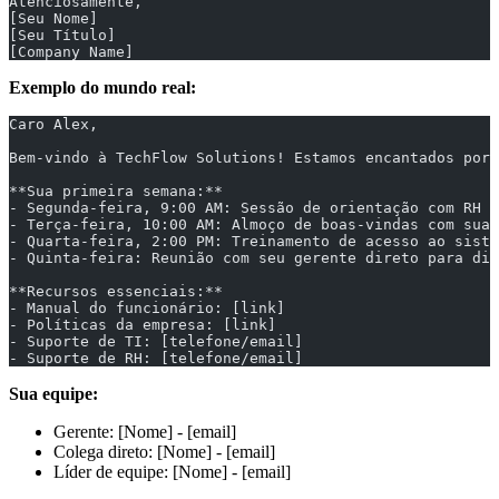
Atenciosamente,
[Seu Nome]
[Seu Título]
[Company Name]
Exemplo do mundo real:
Caro Alex,
Bem-vindo à TechFlow Solutions! Estamos encantados por 
**Sua primeira semana:**
- Segunda-feira, 9:00 AM: Sessão de orientação com RH
- Terça-feira, 10:00 AM: Almoço de boas-vindas com sua 
- Quarta-feira, 2:00 PM: Treinamento de acesso ao siste
- Quinta-feira: Reunião com seu gerente direto para dis
**Recursos essenciais:**
- Manual do funcionário: [link]
- Políticas da empresa: [link]
- Suporte de TI: [telefone/email]
- Suporte de RH: [telefone/email]
Sua equipe:
Gerente: [Nome] - [email]
Colega direto: [Nome] - [email]
Líder de equipe: [Nome] - [email]