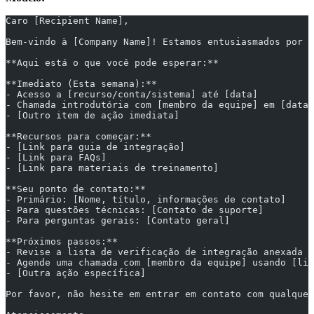
Caro [Recipient Name],
Bem-vindo à [Company Name]! Estamos entusiasmados por t
**Aqui está o que você pode esperar:**
**Imediato (Esta semana):**
- Acesso a [recurso/conta/sistema] até [data]
- Chamada introdutória com [membro da equipe] em [data]
- [Outro item de ação imediata]
**Recursos para começar:**
- [Link para guia de integração]
- [Link para FAQs]
- [Link para materiais de treinamento]
**Seu ponto de contato:**
- Primário: [Nome, título, informações de contato]
- Para questões técnicas: [Contato de suporte]
- Para perguntas gerais: [Contato geral]
**Próximos passos:**
- Revise a lista de verificação de integração anexada
- Agende uma chamada com [membro da equipe] usando [lin
- [Outra ação específica]
Por favor, não hesite em entrar em contato com qualquer